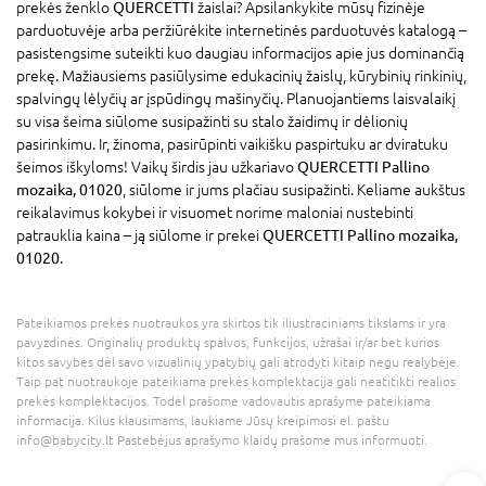
prekės ženklo
QUERCETTI
žaislai? Apsilankykite mūsų fizinėje
parduotuvėje arba peržiūrėkite internetinės parduotuvės katalogą –
pasistengsime suteikti kuo daugiau informacijos apie jus dominančią
prekę. Mažiausiems pasiūlysime edukacinių žaislų, kūrybinių rinkinių,
spalvingų lėlyčių ar įspūdingų mašinyčių. Planuojantiems laisvalaikį
su visa šeima siūlome susipažinti su stalo žaidimų ir dėlionių
pasirinkimu. Ir, žinoma, pasirūpinti vaikišku paspirtuku ar dviratuku
šeimos iškyloms! Vaikų širdis jau užkariavo
QUERCETTI Pallino
mozaika, 01020
, siūlome ir jums plačiau susipažinti. Keliame aukštus
reikalavimus kokybei ir visuomet norime maloniai nustebinti
patrauklia kaina – ją siūlome ir prekei
QUERCETTI Pallino mozaika,
01020
.
Pateikiamos prekės nuotraukos yra skirtos tik iliustraciniams tikslams ir yra
pavyzdinės. Originalių produktų spalvos, funkcijos, užrašai ir/ar bet kurios
kitos savybės dėl savo vizualinių ypatybių gali atrodyti kitaip negu realybėje.
Taip pat nuotraukoje pateikiama prekės komplektacija gali neatitikti realios
prekės komplektacijos. Todėl prašome vadovautis aprašyme pateikiama
informacija. Kilus klausimams, laukiame Jūsų kreipimosi el. paštu
info@babycity.lt Pastebėjus aprašymo klaidų prašome mus informuoti.