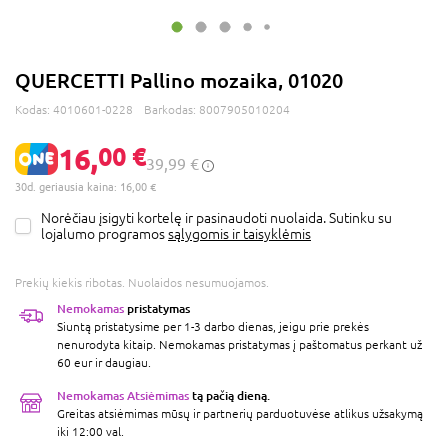
QUERCETTI Pallino mozaika, 01020
Kodas:
4010601-0228
Barkodas:
8007905010204
16,
00 €
39,99 €
30d. geriausia kaina: 16,00 €
Norėčiau įsigyti kortelę ir pasinaudoti nuolaida. Sutinku su
lojalumo programos
sąlygomis ir taisyklėmis
Prekių kiekis ribotas. Nuolaidos nesumuojamos.
Nemokamas
pristatymas
Siuntą pristatysime per 1-3 darbo dienas, jeigu prie prekės
nenurodyta kitaip. Nemokamas pristatymas į paštomatus perkant už
60 eur ir daugiau.
Nemokamas Atsiėmimas
tą pačią dieną.
Greitas atsiėmimas mūsų ir partnerių parduotuvėse atlikus užsakymą
iki 12:00 val.