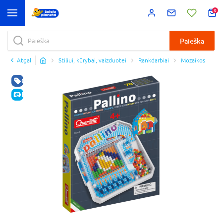
0
Paieška
Atgal
Stiliui, kūrybai, vaizduotei
Rankdarbiai
Mozaikos
GERA KAINA
E-KAINA