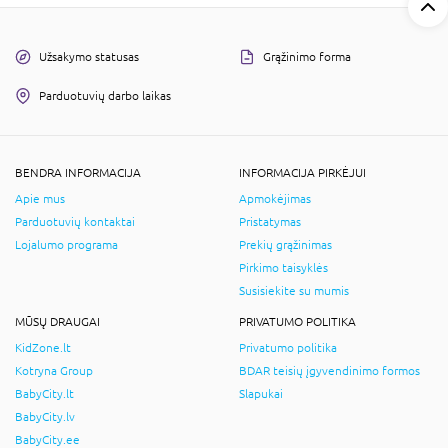
Užsakymo statusas
Grąžinimo forma
Parduotuvių darbo laikas
BENDRA INFORMACIJA
INFORMACIJA PIRKĖJUI
Apie mus
Apmokėjimas
Parduotuvių kontaktai
Pristatymas
Lojalumo programa
Prekių grąžinimas
Pirkimo taisyklės
Susisiekite su mumis
MŪSŲ DRAUGAI
PRIVATUMO POLITIKA
KidZone.lt
Privatumo politika
Kotryna Group
BDAR teisių įgyvendinimo formos
BabyCity.lt
Slapukai
BabyCity.lv
BabyCity.ee