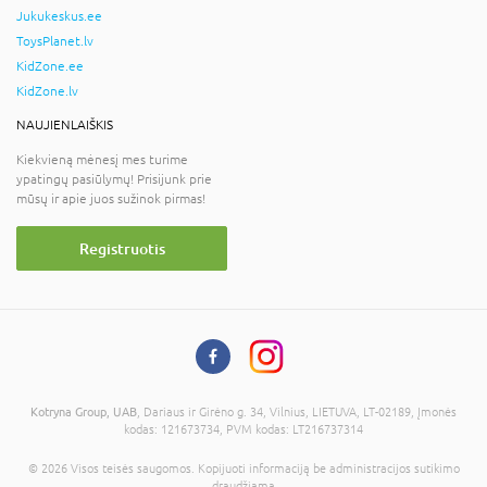
Jukukeskus.ee
ToysPlanet.lv
KidZone.ee
KidZone.lv
NAUJIENLAIŠKIS
Kiekvieną mėnesį mes turime
ypatingų pasiūlymų! Prisijunk prie
mūsų ir apie juos sužinok pirmas!
Registruotis
Kotryna Group, UAB
, Dariaus ir Girėno g. 34, Vilnius, LIETUVA, LT-02189, Įmonės
kodas: 121673734, PVM kodas: LT216737314
© 2026 Visos teisės saugomos. Kopijuoti informaciją be administracijos sutikimo
draudžiama