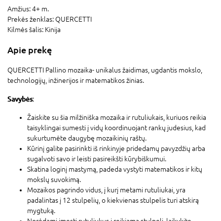
Amžius:
4+ m.
Prekės ženklas:
QUERCETTI
Kilmės šalis:
Kinija
Apie prekę
QUERCETTI Pallino mozaika- unikalus žaidimas, ugdantis mokslo,
technologijų, inžinerijos ir matematikos žinias.
Savybės
:
Žaiskite su šia milžiniška mozaika ir rutuliukais, kuriuos reikia
taisyklingai sumesti į vidų koordinuojant rankų judesius, kad
sukurtumėte daugybę mozaikinių raštų.
Kūrinį galite pasirinkti iš rinkinyje pridedamų pavyzdžių arba
sugalvoti savo ir leisti pasireikšti kūrybiškumui.
Skatina loginį mastymą, padeda vystyti matematikos ir kitų
mokslų suvokimą.
Mozaikos pagrindo vidus, į kurį metami rutuliukai, yra
padalintas į 12 stulpelių, o kiekvienas stulpelis turi atskirą
mygtuką.
Norėdami įmesti rutuliukus į reikiamą stulpelį, laikykite