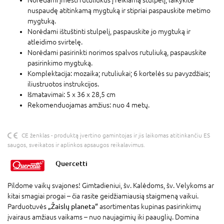
nuspaudę atitinkamą mygtuką ir stipriai paspauskite metimo
mygtuką.
Norėdami ištuštinti stulpelį, paspauskite jo mygtuką ir
atleidimo svirtelę.
Norėdami pasirinkti norimos spalvos rutuliuką, paspauskite
pasirinkimo mygtuką.
Komplektacija: mozaika; rutuliukai; 6 kortelės su pavyzdžiais;
iliustruotos instrukcijos.
Išmatavimai: 5 x 36 x 28,5 cm
Rekomenduojamas amžius: nuo 4 metų.
CE ženklas - produktą įvertino gamintojas ir jis laikomas atitinkančiu ES
saugos, sveikatos ir aplinkos apsaugos reikalavimus.
Quercetti
Pildome vaikų svajones! Gimtadieniui, šv. Kalėdoms, šv. Velykoms ar
kitai smagiai progai – čia rasite geidžiamiausią staigmeną vaikui.
Parduotuvės
„Žaislų planeta“
asortimentas kupinas pasirinkimų
įvairaus amžiaus vaikams – nuo naujagimių iki paauglių. Domina