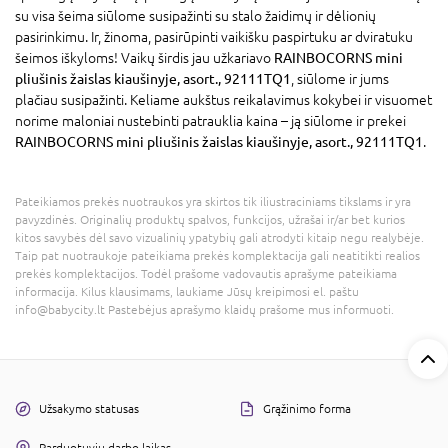
su visa šeima siūlome susipažinti su stalo žaidimų ir dėlionių
pasirinkimu. Ir, žinoma, pasirūpinti vaikišku paspirtuku ar dviratuku
šeimos iškyloms! Vaikų širdis jau užkariavo
RAINBOCORNS mini
pliušinis žaislas kiaušinyje, asort., 92111TQ1
, siūlome ir jums
plačiau susipažinti. Keliame aukštus reikalavimus kokybei ir visuomet
norime maloniai nustebinti patrauklia kaina – ją siūlome ir prekei
RAINBOCORNS mini pliušinis žaislas kiaušinyje, asort., 92111TQ1
.
Pateikiamos prekės nuotraukos yra skirtos tik iliustraciniams tikslams ir yra
pavyzdinės. Originalių produktų spalvos, funkcijos, užrašai ir/ar bet kurios
kitos savybės dėl savo vizualinių ypatybių gali atrodyti kitaip negu realybėje.
Taip pat nuotraukoje pateikiama prekės komplektacija gali neatitikti realios
prekės komplektacijos. Todėl prašome vadovautis aprašyme pateikiama
informacija. Kilus klausimams, laukiame Jūsų kreipimosi el. paštu
info@babycity.lt Pastebėjus aprašymo klaidų prašome mus informuoti.
Užsakymo statusas
Grąžinimo forma