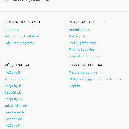
Parduotuvių darbo laikas
BENDRA INFORMACIJA
INFORMACIJA PIRKĖJUI
Apie mus
Apmokėjimas
Parduotuvių kontaktai
Pristatymas
Lojalumo programa
Prekių grąžinimas
Pirkimo taisyklės
Susisiekite su mumis
MŪSŲ DRAUGAI
PRIVATUMO POLITIKA
KidZone.lt
Privatumo politika
Kotryna Group
BDAR teisių įgyvendinimo formos
BabyCity.lt
Slapukai
BabyCity.lv
BabyCity.ee
Jukukeskus.ee
ToysPlanet.lv
KidZone.ee
KidZone.lv