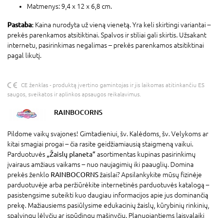
Matmenys: 9,4 x 12 x 6,8 cm.
Pastaba:
Kaina nurodyta už vieną vienetą. Yra keli skirtingi variantai –
prekės parenkamos atsitiktinai. Spalvos ir stiliai gali skirtis. Užsakant
internetu, pasirinkimas negalimas – prekės parenkamos atsitiktinai
pagal likutį.
CE ženklas - produktą įvertino gamintojas ir jis laikomas atitinkančiu ES
saugos, sveikatos ir aplinkos apsaugos reikalavimus.
RAINBOCORNS
Pildome vaikų svajones! Gimtadieniui, šv. Kalėdoms, šv. Velykoms ar
kitai smagiai progai – čia rasite geidžiamiausią staigmeną vaikui.
Parduotuvės
„Žaislų planeta“
asortimentas kupinas pasirinkimų
įvairaus amžiaus vaikams – nuo naujagimių iki paauglių. Domina
prekės ženklo
RAINBOCORNS
žaislai? Apsilankykite mūsų fizinėje
parduotuvėje arba peržiūrėkite internetinės parduotuvės katalogą –
pasistengsime suteikti kuo daugiau informacijos apie jus dominančią
prekę. Mažiausiems pasiūlysime edukacinių žaislų, kūrybinių rinkinių,
spalvingų lėlyčių ar įspūdingų mašinyčių. Planuojantiems laisvalaikį