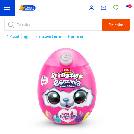
0
Paieška
Atgal
Minkštieji žaislai
Klasikiniai