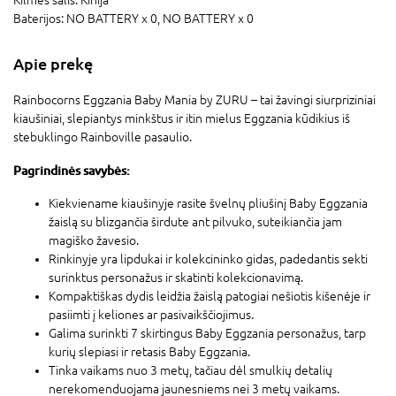
Baterijos:
NO BATTERY x 0,
NO BATTERY x 0
Apie prekę
Rainbocorns Eggzania Baby Mania by ZURU – tai žavingi siurpriziniai
kiaušiniai, slepiantys minkštus ir itin mielus Eggzania kūdikius iš
stebuklingo Rainboville pasaulio.
Pagrindinės savybės:
Kiekviename kiaušinyje rasite švelnų pliušinį Baby Eggzania
žaislą su blizgančia širdute ant pilvuko, suteikiančia jam
magiško žavesio.
Rinkinyje yra lipdukai ir kolekcininko gidas, padedantis sekti
surinktus personažus ir skatinti kolekcionavimą.
Kompaktiškas dydis leidžia žaislą patogiai nešiotis kišenėje ir
pasiimti į keliones ar pasivaikščiojimus.
Galima surinkti 7 skirtingus Baby Eggzania personažus, tarp
kurių slepiasi ir retasis Baby Eggzania.
Tinka vaikams nuo 3 metų, tačiau dėl smulkių detalių
nerekomenduojama jaunesniems nei 3 metų vaikams.