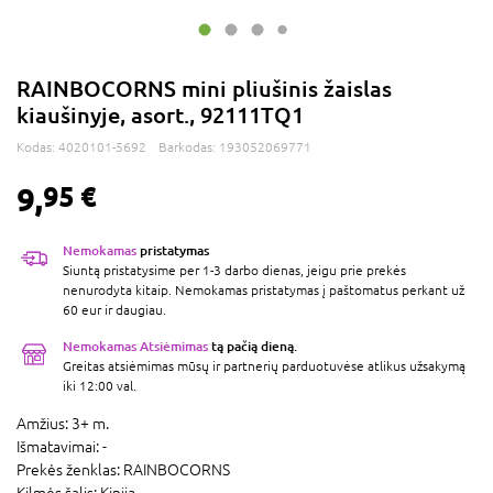
RAINBOCORNS mini pliušinis žaislas
kiaušinyje, asort., 92111TQ1
Kodas:
4020101-5692
Barkodas:
193052069771
9,
95 €
Nemokamas
pristatymas
Siuntą pristatysime per 1-3 darbo dienas, jeigu prie prekės
nenurodyta kitaip. Nemokamas pristatymas į paštomatus perkant už
60 eur ir daugiau.
Nemokamas Atsiėmimas
tą pačią dieną.
Greitas atsiėmimas mūsų ir partnerių parduotuvėse atlikus užsakymą
iki 12:00 val.
Amžius:
3+ m.
Išmatavimai:
-
Prekės ženklas:
RAINBOCORNS
Kilmės šalis:
Kinija