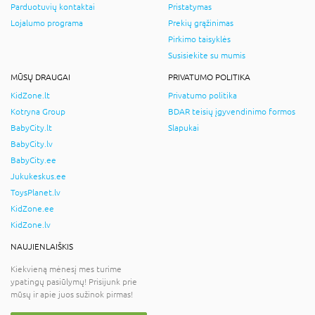
Parduotuvių kontaktai
Pristatymas
Lojalumo programa
Prekių grąžinimas
Pirkimo taisyklės
Susisiekite su mumis
MŪSŲ DRAUGAI
PRIVATUMO POLITIKA
KidZone.lt
Privatumo politika
Kotryna Group
BDAR teisių įgyvendinimo formos
BabyCity.lt
Slapukai
BabyCity.lv
BabyCity.ee
Jukukeskus.ee
ToysPlanet.lv
KidZone.ee
KidZone.lv
NAUJIENLAIŠKIS
Kiekvieną mėnesį mes turime
ypatingų pasiūlymų! Prisijunk prie
mūsų ir apie juos sužinok pirmas!