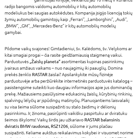
gamintojas Kinijoje, veikiantis jau 10 metų ir kuriantis
radijo bangomis valdomų automobilių ir kitų automobilių
modeliukus bei saugias autokėdutes. Kompanija įsigijo licenciją tokių
žymių automobilių gamintojų kaip „Ferrari“, „Lamborghini“, „Audi“,
„BMW“, „GM“, „Mercedes-Benz“ ir kitų automobilių modelių
gamybai.
Pildome vaikų svajones! Gimtadieniui, šv. Kalėdoms, šv. Velykoms ar
kitai smagiai progai – čia rasite geidžiamiausią staigmeną vaikui.
Parduotuvės
„Žaislų planeta“
asortimentas kupinas pasirinkimų
įvairaus amžiaus vaikams – nuo naujagimių iki paauglių. Domina
prekės ženklo
RASTAR
žaislai? Apsilankykite mūsų fizinėje
parduotuvėje arba peržiūrėkite internetinės parduotuvės katalogą –
pasistengsime suteikti kuo daugiau informacijos apie jus dominančią
prekę. Mažiausiems pasiūlysime edukacinių žaislų, kūrybinių rinkinių,
spalvingų lėlyčių ar įspūdingų mašinyčių. Planuojantiems laisvalaikį
su visa šeima siūlome susipažinti su stalo žaidimų ir dėlionių
pasirinkimu. Ir, žinoma, pasirūpinti vaikišku paspirtuku ar dviratuku
šeimos iškyloms! Vaikų širdis jau užkariavo
RASTAR balansinis
dviratis BMW raudonas, RSZ1206
, siūlome ir jums plačiau
susipažinti. Keliame aukštus reikalavimus kokybei ir visuomet norime