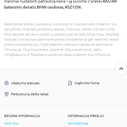
maloniai nustebinti patrauklia kaina – ją siūlome ir prekei
RASTAR
balansinis dviratis BMW raudonas, RSZ1206
.
Pateikiamos prekės nuotraukos yra skirtos tik iliustraciniams tikslams ir yra
pavyzdinės. Originalių produktų spalvos, funkcijos, užrašai ir/ar bet kurios
kitos savybės dėl savo vizualinių ypatybių gali atrodyti kitaip negu realybėje.
Taip pat nuotraukoje pateikiama prekės komplektacija gali neatitikti realios
prekės komplektacijos. Todėl prašome vadovautis aprašyme pateikiama
informacija. Kilus klausimams, laukiame Jūsų kreipimosi el. paštu
info@babycity.lt Pastebėjus aprašymo klaidų prašome mus informuoti.
Užsakymo statusas
Grąžinimo forma
Parduotuvių darbo laikas
BENDRA INFORMACIJA
INFORMACIJA PIRKĖJUI
Apie mus
Apmokėjimas