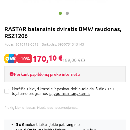
RASTAR balansinis dviratis BMW raudonas,
RSZ1206
Kodas:
5010112-0018
Barkodas:
6930751315143
170,
10 €
-10%
189,00 €
Perkant papildomą prekę internetu
Norėčiau įsigyti kortelę ir pasinaudoti nuolaida. Sutinku su
lojalumo programos
sąlygomis ir taisyklėmis
Prekių kiekis ribotas. Nuolaidos nesumuojamos.
3 x
€
mokant laiku - jokio pabrangimo
€ / mėn.