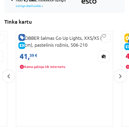
Nuo
mokėkite lizingu
Lizingo skaičiuoklė >
Tinka kartu
GERA KAINA
X
GLOBBER šalmas Go Up Lights, XXS/XS (45-
G
51cm), pastelinis rožinis, 506-210
5
E-KAINA
4
41,
39 €
Kaina galioja tik internetu