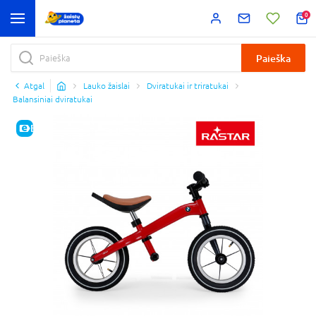
0
Paieška
Atgal
Lauko žaislai
Dviratukai ir triratukai
Balansiniai dviratukai
E-KAINA