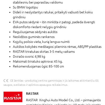
stabilesniu bei paprasčiau valdomu
Su BMW logotipu
Dideli ir neslystantys ratukai, pritaikyti važiuoti bet kokiu
grindiniu
EVA putos sėdynė – itin minkšta ir patogi, padeda išvengti
diskomforto riedant nelygiu grindiniu
Reguliuojamas sėdynės aukštis
Neslidžios guminės rankenos
Kojyčių poilsio vieta, kurią lengva nuimti
Aukštos kokybės medžiagos: plieninis rėmas, ABS/PP plastikas
RASTAR triratukas skirtas 3-5 metų vaikams
Dviračio svoris: 4,98 kg
Maksimali triratuko apkrova: 45 kg.
Rekomenduojamas ūgis: 85-100 cm
CE ženklas - produktą įvertino gamintojas ir jis laikomas atitinkančiu ES
saugos, sveikatos ir aplinkos apsaugos reikalavimus.
RASTAR
RASTAR Xinghui Auto Model Co., Ltd. – pirmaujantis