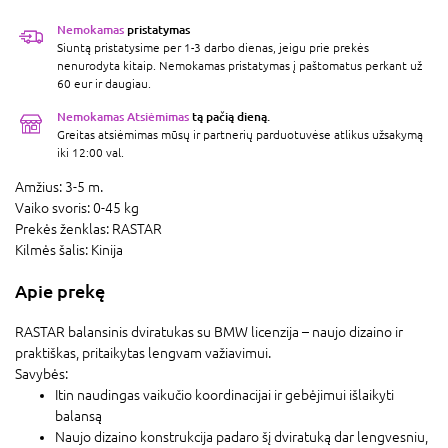
Nemokamas
pristatymas
Siuntą pristatysime per 1-3 darbo dienas, jeigu prie prekės
nenurodyta kitaip. Nemokamas pristatymas į paštomatus perkant už
60 eur ir daugiau.
Nemokamas Atsiėmimas
tą pačią dieną.
Greitas atsiėmimas mūsų ir partnerių parduotuvėse atlikus užsakymą
iki 12:00 val.
Amžius:
3-5 m.
Vaiko svoris:
0-45 kg
Prekės ženklas:
RASTAR
Kilmės šalis:
Kinija
Apie prekę
RASTAR balansinis dviratukas su BMW licenzija – naujo dizaino ir
praktiškas, pritaikytas lengvam važiavimui.
Savybės:
Itin naudingas vaikučio koordinacijai ir gebėjimui išlaikyti
balansą
Naujo dizaino konstrukcija padaro šį dviratuką dar lengvesniu,