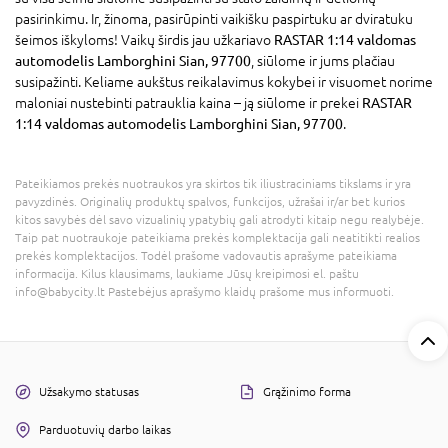
pasirinkimu. Ir, žinoma, pasirūpinti vaikišku paspirtuku ar dviratuku
šeimos iškyloms! Vaikų širdis jau užkariavo
RASTAR 1:14 valdomas
automodelis Lamborghini Sian, 97700
, siūlome ir jums plačiau
susipažinti. Keliame aukštus reikalavimus kokybei ir visuomet norime
maloniai nustebinti patrauklia kaina – ją siūlome ir prekei
RASTAR
1:14 valdomas automodelis Lamborghini Sian, 97700
.
Pateikiamos prekės nuotraukos yra skirtos tik iliustraciniams tikslams ir yra
pavyzdinės. Originalių produktų spalvos, funkcijos, užrašai ir/ar bet kurios
kitos savybės dėl savo vizualinių ypatybių gali atrodyti kitaip negu realybėje.
Taip pat nuotraukoje pateikiama prekės komplektacija gali neatitikti realios
prekės komplektacijos. Todėl prašome vadovautis aprašyme pateikiama
informacija. Kilus klausimams, laukiame Jūsų kreipimosi el. paštu
info@babycity.lt Pastebėjus aprašymo klaidų prašome mus informuoti.
Užsakymo statusas
Grąžinimo forma
Parduotuvių darbo laikas