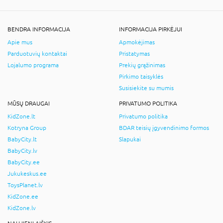
BENDRA INFORMACIJA
INFORMACIJA PIRKĖJUI
Apie mus
Apmokėjimas
Parduotuvių kontaktai
Pristatymas
Lojalumo programa
Prekių grąžinimas
Pirkimo taisyklės
Susisiekite su mumis
MŪSŲ DRAUGAI
PRIVATUMO POLITIKA
KidZone.lt
Privatumo politika
Kotryna Group
BDAR teisių įgyvendinimo formos
BabyCity.lt
Slapukai
BabyCity.lv
BabyCity.ee
Jukukeskus.ee
ToysPlanet.lv
KidZone.ee
KidZone.lv