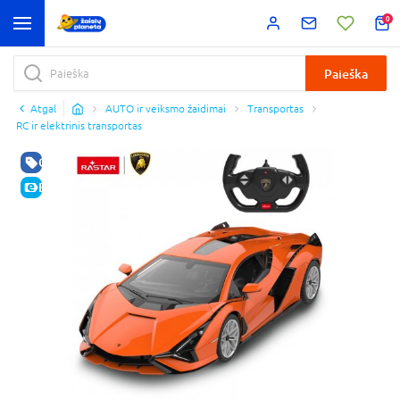
0
Paieška
Atgal
AUTO ir veiksmo žaidimai
Transportas
RC ir elektrinis transportas
GERA KAINA
E-KAINA