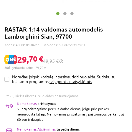
RASTAR 1:14 valdomas automodelis
Lamborghini Sian, 97700
Kodas:
4080101-0627
Barkodas:
6930751317901
29,
70 €
49,95 €
30d. geriausia kaina: 29,70 €
Norėčiau įsigyti kortelę ir pasinaudoti nuolaida. Sutinku su
lojalumo programos
sąlygomis ir taisyklėmis
Prekių kiekis ribotas. Nuolaidos nesumuojamos.
Nemokamas
pristatymas
Siuntą pristatysime per 1-3 darbo dienas, jeigu prie prekės
nenurodyta kitaip. Nemokamas pristatymas į paštomatus perkant už
60 eur ir daugiau.
Nemokamas Atsiėmimas
tą pačią dieną.