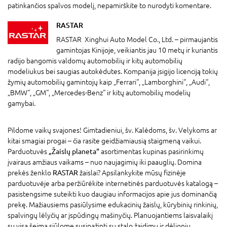
patinkančios spalvos modelį, nepamirškite to nurodyti komentare.
RASTAR
RASTAR Xinghui Auto Model Co., Ltd. – pirmaujantis
gamintojas Kinijoje, veikiantis jau 10 metų ir kuriantis
radijo bangomis valdomų automobilių ir kitų automobilių
modeliukus bei saugias autokėdutes. Kompanija įsigijo licenciją tokių
žymių automobilių gamintojų kaip „Ferrari“, „Lamborghini“, „Audi“,
„BMW“, „GM“, „Mercedes-Benz“ ir kitų automobilių modelių
gamybai.
Pildome vaikų svajones! Gimtadieniui, šv. Kalėdoms, šv. Velykoms ar
kitai smagiai progai – čia rasite geidžiamiausią staigmeną vaikui.
Parduotuvės
„Žaislų planeta“
asortimentas kupinas pasirinkimų
įvairaus amžiaus vaikams – nuo naujagimių iki paauglių. Domina
prekės ženklo
RASTAR
žaislai? Apsilankykite mūsų fizinėje
parduotuvėje arba peržiūrėkite internetinės parduotuvės katalogą –
pasistengsime suteikti kuo daugiau informacijos apie jus dominančią
prekę. Mažiausiems pasiūlysime edukacinių žaislų, kūrybinių rinkinių,
spalvingų lėlyčių ar įspūdingų mašinyčių. Planuojantiems laisvalaikį
su visa šeima siūlome susipažinti su stalo žaidimų ir dėlionių