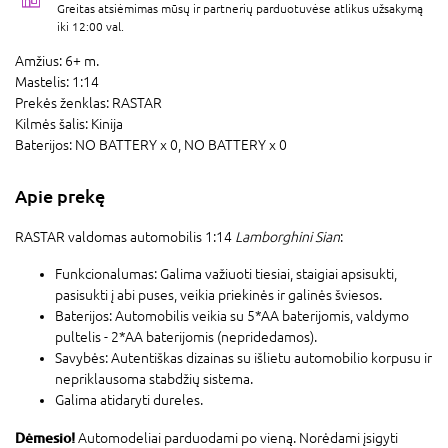
Greitas atsiėmimas mūsų ir partnerių parduotuvėse atlikus užsakymą
iki 12:00 val.
Amžius:
6+ m.
Mastelis:
1:14
Prekės ženklas:
RASTAR
Kilmės šalis:
Kinija
Baterijos:
NO BATTERY x 0,
NO BATTERY x 0
Apie prekę
RASTAR valdomas automobilis 1:14
Lamborghini Sian
:
Funkcionalumas: Galima važiuoti tiesiai, staigiai apsisukti,
pasisukti į abi puses, veikia priekinės ir galinės šviesos.
Baterijos: Automobilis veikia su 5*AA baterijomis, valdymo
pultelis - 2*AA baterijomis (nepridedamos).
Savybės: Autentiškas dizainas su išlietu automobilio korpusu ir
nepriklausoma stabdžių sistema.
Galima atidaryti dureles.
Dėmesio!
Automodeliai parduodami po vieną. Norėdami įsigyti