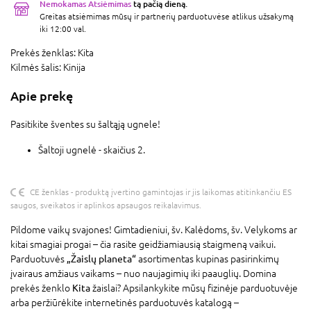
Nemokamas Atsiėmimas
tą pačią dieną.
Greitas atsiėmimas mūsų ir partnerių parduotuvėse atlikus užsakymą
iki 12:00 val.
Prekės ženklas:
Kita
Kilmės šalis:
Kinija
Apie prekę
Pasitikite šventes su šaltąją ugnele!
Šaltoji ugnelė - skaičius 2.
CE ženklas - produktą įvertino gamintojas ir jis laikomas atitinkančiu ES
saugos, sveikatos ir aplinkos apsaugos reikalavimus.
Pildome vaikų svajones! Gimtadieniui, šv. Kalėdoms, šv. Velykoms ar
kitai smagiai progai – čia rasite geidžiamiausią staigmeną vaikui.
Parduotuvės
„Žaislų planeta“
asortimentas kupinas pasirinkimų
įvairaus amžiaus vaikams – nuo naujagimių iki paauglių. Domina
prekės ženklo
Kita
žaislai? Apsilankykite mūsų fizinėje parduotuvėje
arba peržiūrėkite internetinės parduotuvės katalogą –