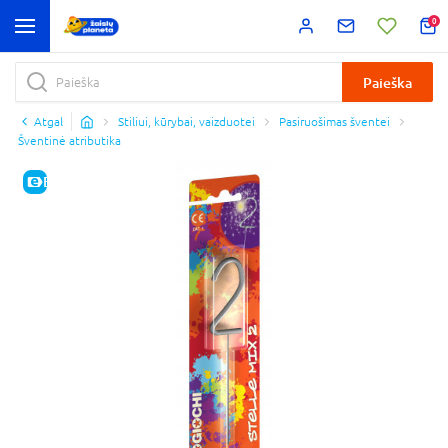
0
Paieška
Atgal
Stiliui, kūrybai, vaizduotei
Pasiruošimas šventei
Šventinė atributika
E-KAINA