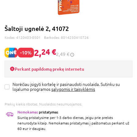
Šaltoji ugnelė 2, 41072
Kodas:
4120403-0501
Barkodas:
8014250410726
2,
24 €
-10%
2,49 €
Perkant papildomą prekę internetu
Norėčiau įsigyti kortelę ir pasinaudoti nuolaida. Sutinku su
lojalumo programos
sąlygomis ir taisyklėmis
Prekių kiekis ribotas. Nuolaidos nesumuojamos.
Nemokamas
pristatymas
Siuntą pristatysime per 1-3 darbo dienas, jeigu prie prekės
nenurodyta kitaip. Nemokamas pristatymas į paštomatus perkant už
60 eur ir daugiau.