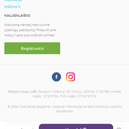
KidZone.ee
KidZone.lv
NAUJIENLAIŠKIS
Kiekvieną mėnesį mes turime
ypatingų pasiūlymų! Prisijunk prie
mūsų ir apie juos sužinok pirmas!
Registruotis
Kotryna Group, UAB
, Dariaus ir Girėno g. 34, Vilnius, LIETUVA, LT-02189, Įmonės
kodas: 121673734, PVM kodas: LT216737314
© 2026 Visos teisės saugomos. Kopijuoti informaciją be administracijos sutikimo
draudžiama