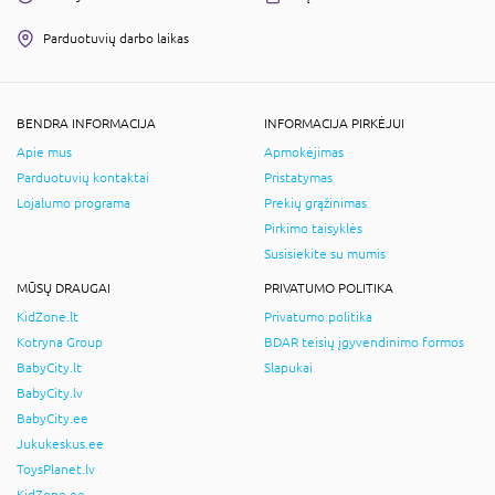
Parduotuvių darbo laikas
BENDRA INFORMACIJA
INFORMACIJA PIRKĖJUI
Apie mus
Apmokėjimas
Parduotuvių kontaktai
Pristatymas
Lojalumo programa
Prekių grąžinimas
Pirkimo taisyklės
Susisiekite su mumis
MŪSŲ DRAUGAI
PRIVATUMO POLITIKA
KidZone.lt
Privatumo politika
Kotryna Group
BDAR teisių įgyvendinimo formos
BabyCity.lt
Slapukai
BabyCity.lv
BabyCity.ee
Jukukeskus.ee
ToysPlanet.lv