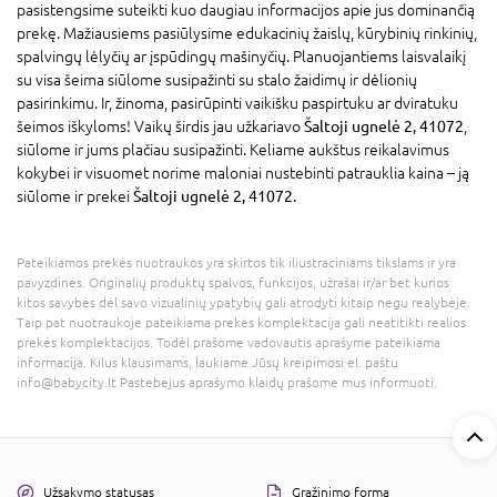
pasistengsime suteikti kuo daugiau informacijos apie jus dominančią
prekę. Mažiausiems pasiūlysime edukacinių žaislų, kūrybinių rinkinių,
spalvingų lėlyčių ar įspūdingų mašinyčių. Planuojantiems laisvalaikį
su visa šeima siūlome susipažinti su stalo žaidimų ir dėlionių
pasirinkimu. Ir, žinoma, pasirūpinti vaikišku paspirtuku ar dviratuku
šeimos iškyloms! Vaikų širdis jau užkariavo
Šaltoji ugnelė 2, 41072
,
siūlome ir jums plačiau susipažinti. Keliame aukštus reikalavimus
kokybei ir visuomet norime maloniai nustebinti patrauklia kaina – ją
siūlome ir prekei
Šaltoji ugnelė 2, 41072
.
Pateikiamos prekės nuotraukos yra skirtos tik iliustraciniams tikslams ir yra
pavyzdinės. Originalių produktų spalvos, funkcijos, užrašai ir/ar bet kurios
kitos savybės dėl savo vizualinių ypatybių gali atrodyti kitaip negu realybėje.
Taip pat nuotraukoje pateikiama prekės komplektacija gali neatitikti realios
prekės komplektacijos. Todėl prašome vadovautis aprašyme pateikiama
informacija. Kilus klausimams, laukiame Jūsų kreipimosi el. paštu
info@babycity.lt Pastebėjus aprašymo klaidų prašome mus informuoti.
Užsakymo statusas
Grąžinimo forma