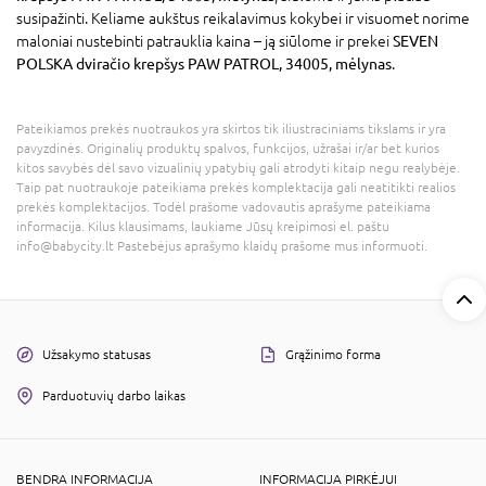
susipažinti. Keliame aukštus reikalavimus kokybei ir visuomet norime
maloniai nustebinti patrauklia kaina – ją siūlome ir prekei
SEVEN
POLSKA dviračio krepšys PAW PATROL, 34005, mėlynas
.
Pateikiamos prekės nuotraukos yra skirtos tik iliustraciniams tikslams ir yra
pavyzdinės. Originalių produktų spalvos, funkcijos, užrašai ir/ar bet kurios
kitos savybės dėl savo vizualinių ypatybių gali atrodyti kitaip negu realybėje.
Taip pat nuotraukoje pateikiama prekės komplektacija gali neatitikti realios
prekės komplektacijos. Todėl prašome vadovautis aprašyme pateikiama
informacija. Kilus klausimams, laukiame Jūsų kreipimosi el. paštu
info@babycity.lt Pastebėjus aprašymo klaidų prašome mus informuoti.
Užsakymo statusas
Grąžinimo forma
Parduotuvių darbo laikas
BENDRA INFORMACIJA
INFORMACIJA PIRKĖJUI