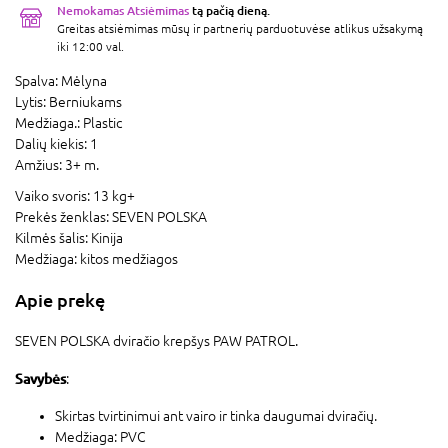
Nemokamas Atsiėmimas
tą pačią dieną.
Greitas atsiėmimas mūsų ir partnerių parduotuvėse atlikus užsakymą
iki 12:00 val.
Spalva:
Mėlyna
Lytis:
Berniukams
Medžiaga.:
Plastic
Dalių kiekis:
1
Amžius:
3+ m.
Vaiko svoris:
13 kg+
Prekės ženklas:
SEVEN POLSKA
Kilmės šalis:
Kinija
Medžiaga:
kitos medžiagos
Apie prekę
SEVEN POLSKA dviračio krepšys PAW PATROL.
Savybės
:
Skirtas tvirtinimui ant vairo ir tinka daugumai dviračių.
Medžiaga: PVC