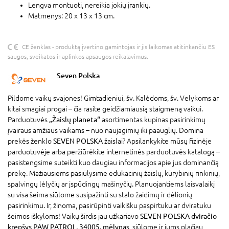
Lengva montuoti, nereikia jokių įrankių.
Matmenys: 20 x 13 x 13 cm.
CE ženklas - produktą įvertino gamintojas ir jis laikomas atitinkančiu ES
saugos, sveikatos ir aplinkos apsaugos reikalavimus.
Seven Polska
Pildome vaikų svajones! Gimtadieniui, šv. Kalėdoms, šv. Velykoms ar
kitai smagiai progai – čia rasite geidžiamiausią staigmeną vaikui.
Parduotuvės
„Žaislų planeta“
asortimentas kupinas pasirinkimų
įvairaus amžiaus vaikams – nuo naujagimių iki paauglių. Domina
prekės ženklo
SEVEN POLSKA
žaislai? Apsilankykite mūsų fizinėje
parduotuvėje arba peržiūrėkite internetinės parduotuvės katalogą –
pasistengsime suteikti kuo daugiau informacijos apie jus dominančią
prekę. Mažiausiems pasiūlysime edukacinių žaislų, kūrybinių rinkinių,
spalvingų lėlyčių ar įspūdingų mašinyčių. Planuojantiems laisvalaikį
su visa šeima siūlome susipažinti su stalo žaidimų ir dėlionių
pasirinkimu. Ir, žinoma, pasirūpinti vaikišku paspirtuku ar dviratuku
šeimos iškyloms! Vaikų širdis jau užkariavo
SEVEN POLSKA dviračio
krepšys PAW PATROL, 34005, mėlynas
, siūlome ir jums plačiau