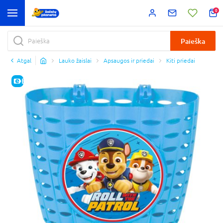
0
Paieška
Atgal
Lauko žaislai
Apsaugos ir priedai
Kiti priedai
E-KAINA