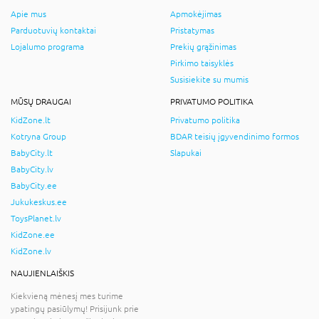
Apie mus
Apmokėjimas
Parduotuvių kontaktai
Pristatymas
Lojalumo programa
Prekių grąžinimas
Pirkimo taisyklės
Susisiekite su mumis
MŪSŲ DRAUGAI
PRIVATUMO POLITIKA
KidZone.lt
Privatumo politika
Kotryna Group
BDAR teisių įgyvendinimo formos
BabyCity.lt
Slapukai
BabyCity.lv
BabyCity.ee
Jukukeskus.ee
ToysPlanet.lv
KidZone.ee
KidZone.lv
NAUJIENLAIŠKIS
Kiekvieną mėnesį mes turime
ypatingų pasiūlymų! Prisijunk prie