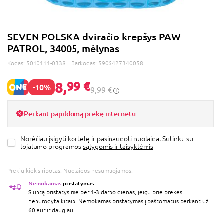
SEVEN POLSKA dviračio krepšys PAW
PATROL, 34005, mėlynas
Kodas:
5010111-0338
Barkodas:
5905427340058
8,
99 €
-10%
9,99 €
Perkant papildomą prekę internetu
Norėčiau įsigyti kortelę ir pasinaudoti nuolaida. Sutinku su
lojalumo programos
sąlygomis ir taisyklėmis
Prekių kiekis ribotas. Nuolaidos nesumuojamos.
Nemokamas
pristatymas
Siuntą pristatysime per 1-3 darbo dienas, jeigu prie prekės
nenurodyta kitaip. Nemokamas pristatymas į paštomatus perkant už
60 eur ir daugiau.