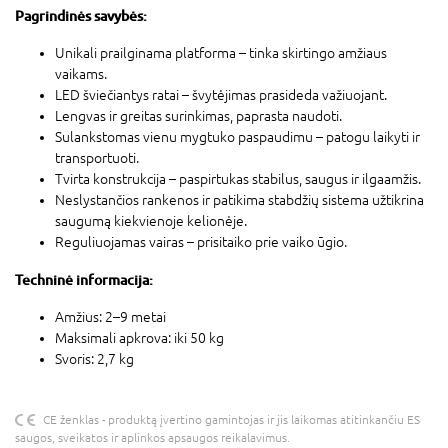
Pagrindinės savybės:
Unikali prailginama platforma – tinka skirtingo amžiaus
vaikams.
LED šviečiantys ratai – švytėjimas prasideda važiuojant.
Lengvas ir greitas surinkimas, paprasta naudoti.
Sulankstomas vienu mygtuko paspaudimu – patogu laikyti ir
transportuoti.
Tvirta konstrukcija – paspirtukas stabilus, saugus ir ilgaamžis.
Neslystančios rankenos ir patikima stabdžių sistema užtikrina
saugumą kiekvienoje kelionėje.
Reguliuojamas vairas – prisitaiko prie vaiko ūgio.
Techninė informacija:
Amžius: 2–9 metai
Maksimali apkrova: iki 50 kg
Svoris: 2,7 kg
CE ženklas - produktą įvertino gamintojas ir jis laikomas atitinkančiu ES
saugos, sveikatos ir aplinkos apsaugos reikalavimus.