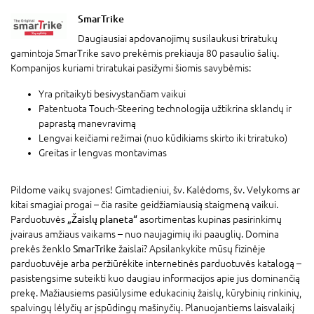
SmarTrike
Daugiausiai apdovanojimų susilaukusi triratukų
gamintoja SmarTrike savo prekėmis prekiauja 80 pasaulio šalių.
Kompanijos kuriami triratukai pasižymi šiomis savybėmis:
Yra pritaikyti besivystančiam vaikui
Patentuota Touch-Steering technologija užtikrina sklandų ir
paprastą manevravimą
Lengvai keičiami režimai (nuo kūdikiams skirto iki triratuko)
Greitas ir lengvas montavimas
Pildome vaikų svajones! Gimtadieniui, šv. Kalėdoms, šv. Velykoms ar
kitai smagiai progai – čia rasite geidžiamiausią staigmeną vaikui.
Parduotuvės
„Žaislų planeta“
asortimentas kupinas pasirinkimų
įvairaus amžiaus vaikams – nuo naujagimių iki paauglių. Domina
prekės ženklo
SmarTrike
žaislai? Apsilankykite mūsų fizinėje
parduotuvėje arba peržiūrėkite internetinės parduotuvės katalogą –
pasistengsime suteikti kuo daugiau informacijos apie jus dominančią
prekę. Mažiausiems pasiūlysime edukacinių žaislų, kūrybinių rinkinių,
spalvingų lėlyčių ar įspūdingų mašinyčių. Planuojantiems laisvalaikį