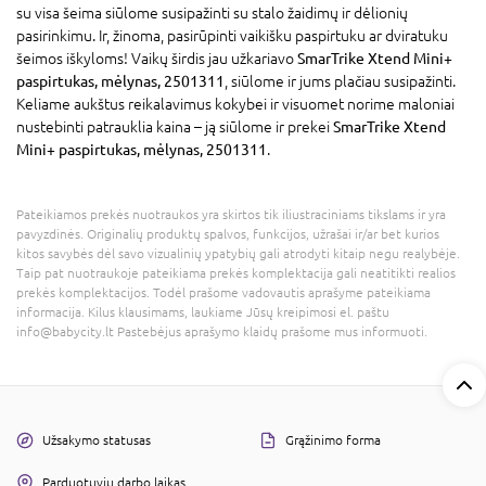
su visa šeima siūlome susipažinti su stalo žaidimų ir dėlionių
pasirinkimu. Ir, žinoma, pasirūpinti vaikišku paspirtuku ar dviratuku
šeimos iškyloms! Vaikų širdis jau užkariavo
SmarTrike Xtend Mini+
paspirtukas, mėlynas, 2501311
, siūlome ir jums plačiau susipažinti.
Keliame aukštus reikalavimus kokybei ir visuomet norime maloniai
nustebinti patrauklia kaina – ją siūlome ir prekei
SmarTrike Xtend
Mini+ paspirtukas, mėlynas, 2501311
.
Pateikiamos prekės nuotraukos yra skirtos tik iliustraciniams tikslams ir yra
pavyzdinės. Originalių produktų spalvos, funkcijos, užrašai ir/ar bet kurios
kitos savybės dėl savo vizualinių ypatybių gali atrodyti kitaip negu realybėje.
Taip pat nuotraukoje pateikiama prekės komplektacija gali neatitikti realios
prekės komplektacijos. Todėl prašome vadovautis aprašyme pateikiama
informacija. Kilus klausimams, laukiame Jūsų kreipimosi el. paštu
info@babycity.lt Pastebėjus aprašymo klaidų prašome mus informuoti.
Užsakymo statusas
Grąžinimo forma
Parduotuvių darbo laikas