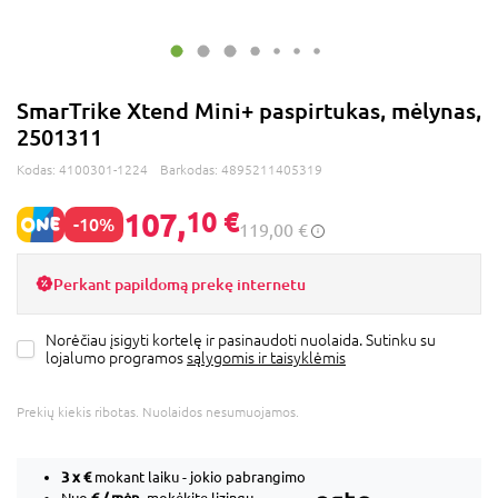
SmarTrike Xtend Mini+ paspirtukas, mėlynas,
2501311
Kodas:
4100301-1224
Barkodas:
4895211405319
107,
10 €
-10%
119,00 €
Perkant papildomą prekę internetu
Norėčiau įsigyti kortelę ir pasinaudoti nuolaida. Sutinku su
lojalumo programos
sąlygomis ir taisyklėmis
Prekių kiekis ribotas. Nuolaidos nesumuojamos.
3 x
€
mokant laiku - jokio pabrangimo
€ / mėn.