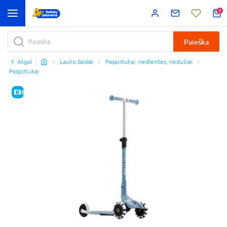
0
Paieška
Atgal
Lauko žaislai
Paspirtukai, riedlentės, riedučiai
Paspirtukai
E-KAINA