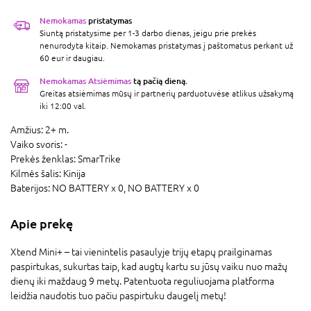
Nemokamas
pristatymas
Siuntą pristatysime per 1-3 darbo dienas, jeigu prie prekės
nenurodyta kitaip. Nemokamas pristatymas į paštomatus perkant už
60 eur ir daugiau.
Nemokamas Atsiėmimas
tą pačią dieną.
Greitas atsiėmimas mūsų ir partnerių parduotuvėse atlikus užsakymą
iki 12:00 val.
Amžius:
2+ m.
Vaiko svoris:
-
Prekės ženklas:
SmarTrike
Kilmės šalis:
Kinija
Baterijos:
NO BATTERY x 0,
NO BATTERY x 0
Apie prekę
Xtend Mini+ – tai vienintelis pasaulyje trijų etapų prailginamas
paspirtukas, sukurtas taip, kad augtų kartu su jūsų vaiku nuo mažų
dienų iki maždaug 9 metų. Patentuota reguliuojama platforma
leidžia naudotis tuo pačiu paspirtuku daugelį metų!