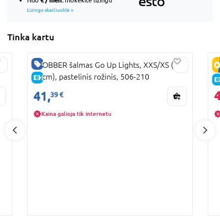
Nuo
mokėkite lizingu
Lizingo skaičiuoklė >
Tinka kartu
GERA KAINA
X
GLOBBER šalmas Go Up Lights, XXS/XS (45-
G
51cm), pastelinis rožinis, 506-210
5
E-KAINA
4
41,
39 €
Kaina galioja tik internetu