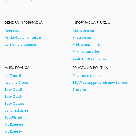
BENDRA INFORMACIJA
INFORMACIJA PIRKĖJUI
Apie mus
Apmokėjimas
Parduotuvių kontaktai
Pristatymas
Lojalumo programa
Prekių grąžinimas
Pirkimo taisyklės
Susisiekite su mumis
MŪSŲ DRAUGAI
PRIVATUMO POLITIKA
KidZone.lt
Privatumo politika
Kotryna Group
BDAR teisių įgyvendinimo formos
BabyCity.lt
Slapukai
BabyCity.lv
BabyCity.ee
Jukukeskus.ee
ToysPlanet.lv
KidZone.ee
KidZone.lv