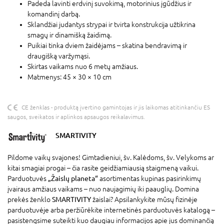
Padeda lavinti erdvinį suvokimą, motorinius įgūdžius ir
komandinį darbą.
Sklandžiai judantys strypai ir tvirta konstrukcija užtikrina
smagų ir dinamišką žaidimą.
Puikiai tinka dviem žaidėjams – skatina bendravimą ir
draugišką varžymąsi.
Skirtas vaikams nuo 6 metų amžiaus.
Matmenys: 45 × 30 × 10 cm
CE ženklas - produktą įvertino gamintojas ir jis laikomas atitinkančiu ES
saugos, sveikatos ir aplinkos apsaugos reikalavimus.
SMARTIVITY
Pildome vaikų svajones! Gimtadieniui, šv. Kalėdoms, šv. Velykoms ar
kitai smagiai progai – čia rasite geidžiamiausią staigmeną vaikui.
Parduotuvės
„Žaislų planeta“
asortimentas kupinas pasirinkimų
įvairaus amžiaus vaikams – nuo naujagimių iki paauglių. Domina
prekės ženklo
SMARTIVITY
žaislai? Apsilankykite mūsų fizinėje
parduotuvėje arba peržiūrėkite internetinės parduotuvės katalogą –
pasistengsime suteikti kuo daugiau informacijos apie jus dominančią