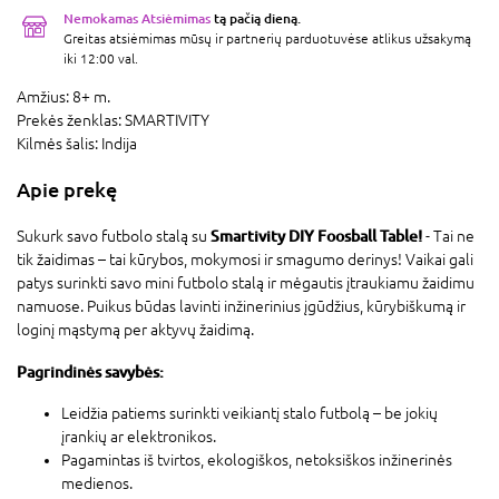
Nemokamas Atsiėmimas
tą pačią dieną.
Greitas atsiėmimas mūsų ir partnerių parduotuvėse atlikus užsakymą
iki 12:00 val.
Amžius:
8+ m.
Prekės ženklas:
SMARTIVITY
Kilmės šalis:
Indija
Apie prekę
Smartivity DIY Foosball Table!
Sukurk savo futbolo stalą su
- Tai ne
tik žaidimas – tai kūrybos, mokymosi ir smagumo derinys! Vaikai gali
patys surinkti savo mini futbolo stalą ir mėgautis įtraukiamu žaidimu
namuose. Puikus būdas lavinti inžinerinius įgūdžius, kūrybiškumą ir
loginį mąstymą per aktyvų žaidimą.
Pagrindinės savybės:
Leidžia patiems surinkti veikiantį stalo futbolą – be jokių
įrankių ar elektronikos.
Pagamintas iš tvirtos, ekologiškos, netoksiškos inžinerinės
medienos.