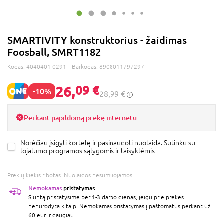
SMARTIVITY konstruktorius - žaidimas
Foosball, SMRT1182
Kodas:
4040401-0291
Barkodas:
8908011797297
26,
09 €
-10%
28,99 €
Perkant papildomą prekę internetu
Norėčiau įsigyti kortelę ir pasinaudoti nuolaida. Sutinku su
lojalumo programos
sąlygomis ir taisyklėmis
Prekių kiekis ribotas. Nuolaidos nesumuojamos.
Nemokamas
pristatymas
Siuntą pristatysime per 1-3 darbo dienas, jeigu prie prekės
nenurodyta kitaip. Nemokamas pristatymas į paštomatus perkant už
60 eur ir daugiau.