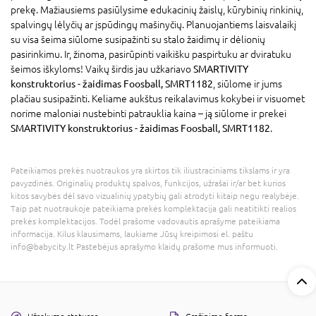
prekę. Mažiausiems pasiūlysime edukacinių žaislų, kūrybinių rinkinių,
spalvingų lėlyčių ar įspūdingų mašinyčių. Planuojantiems laisvalaikį
su visa šeima siūlome susipažinti su stalo žaidimų ir dėlionių
pasirinkimu. Ir, žinoma, pasirūpinti vaikišku paspirtuku ar dviratuku
šeimos iškyloms! Vaikų širdis jau užkariavo
SMARTIVITY
konstruktorius - žaidimas Foosball, SMRT1182
, siūlome ir jums
plačiau susipažinti. Keliame aukštus reikalavimus kokybei ir visuomet
norime maloniai nustebinti patrauklia kaina – ją siūlome ir prekei
SMARTIVITY konstruktorius - žaidimas Foosball, SMRT1182
.
Pateikiamos prekės nuotraukos yra skirtos tik iliustraciniams tikslams ir yra
pavyzdinės. Originalių produktų spalvos, funkcijos, užrašai ir/ar bet kurios
kitos savybės dėl savo vizualinių ypatybių gali atrodyti kitaip negu realybėje.
Taip pat nuotraukoje pateikiama prekės komplektacija gali neatitikti realios
prekės komplektacijos. Todėl prašome vadovautis aprašyme pateikiama
informacija. Kilus klausimams, laukiame Jūsų kreipimosi el. paštu
info@babycity.lt Pastebėjus aprašymo klaidų prašome mus informuoti.