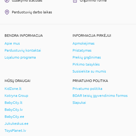
Užsakymo statusas
Grąžinimo forma
Parduotuvių darbo laikas
BENDRA INFORMACIJA
INFORMACIJA PIRKĖJUI
Apie mus
Apmokėjimas
Parduotuvių kontaktai
Pristatymas
Lojalumo programa
Prekių grąžinimas
Pirkimo taisyklės
Susisiekite su mumis
MŪSŲ DRAUGAI
PRIVATUMO POLITIKA
KidZone.lt
Privatumo politika
Kotryna Group
BDAR teisių įgyvendinimo formos
BabyCity.lt
Slapukai
BabyCity.lv
BabyCity.ee
Jukukeskus.ee
ToysPlanet.lv