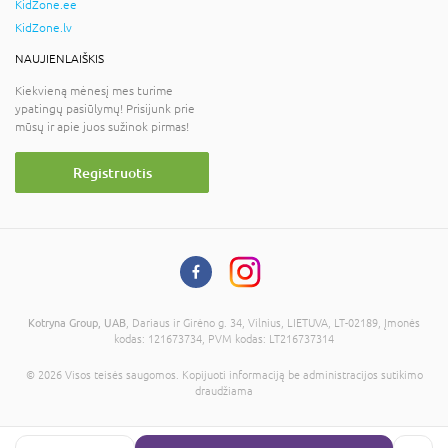
KidZone.ee
KidZone.lv
NAUJIENLAIŠKIS
Kiekvieną mėnesį mes turime
ypatingų pasiūlymų! Prisijunk prie
mūsų ir apie juos sužinok pirmas!
Registruotis
Kotryna Group, UAB
, Dariaus ir Girėno g. 34, Vilnius, LIETUVA, LT-02189, Įmonės
kodas: 121673734, PVM kodas: LT216737314
© 2026 Visos teisės saugomos. Kopijuoti informaciją be administracijos sutikimo
draudžiama