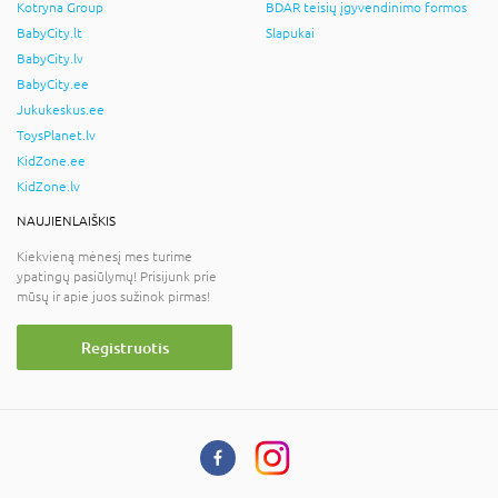
Kotryna Group
BDAR teisių įgyvendinimo formos
BabyCity.lt
Slapukai
BabyCity.lv
BabyCity.ee
Jukukeskus.ee
ToysPlanet.lv
KidZone.ee
KidZone.lv
NAUJIENLAIŠKIS
Kiekvieną mėnesį mes turime
ypatingų pasiūlymų! Prisijunk prie
mūsų ir apie juos sužinok pirmas!
Registruotis