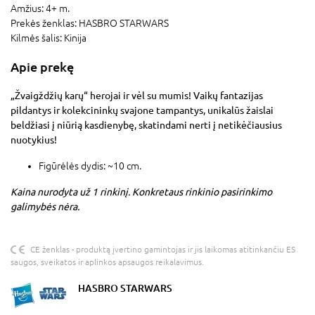
Amžius:
4+ m.
Prekės ženklas:
HASBRO STARWARS
Kilmės šalis:
Kinija
Apie prekę
„
Žvaigždžių karų“ herojai ir vėl su mumis! Vaikų fantazijas
pildantys ir kolekcininkų svajone tampantys, unikalūs žaislai
beldžiasi į niūrią kasdienybę, skatindami nerti į netikėčiausius
nuotykius!
Figūrėlės dydis: ~10 cm.
Kaina nurodyta už 1 rinkinį. Konkretaus rinkinio pasirinkimo
galimybės nėra.
CE ženklas - produktą įvertino gamintojas ir jis laikomas atitinkančiu ES
saugos, sveikatos ir aplinkos apsaugos reikalavimus.
HASBRO STARWARS