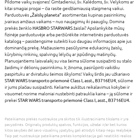
Pildome vaikų svajones! Gimtadieniui, šv. Kalėdoms, šv. Velykoms ar
kitai smagiai progai – čia rasite geidžiamiausią staigmeną vaikui.
Parduotuvės
„Žaislų planeta“
asortimentas kupinas pasirinkimų
įvairaus amžiaus vaikams – nuo naujagimių iki paauglių. Domina
prekės ženklo
HASBRO STARWARS
žaislai? Apsilankykite mūsų
fizinėje parduotuvėje arba peržiūrėkite internetinės parduotuvės
katalogą – pasistengsime suteikti kuo daugiau informacijos apie jus
dominančią prekę. Mažiausiems pasiūlysime edukacinių žaislų,
kūrybinių rinkinių, spalvingų lėlyčių ar įspūdingų mašinyčių.
Planuojantiems laisvalaikį su visa šeima siūlome susipažinti su stalo
žaidimų ir dėlionių pasirinkimu. Ir, žinoma, pasirūpinti vaikišku
paspirtuku ar dviratuku šeimos iškyloms! Vaikų širdis jau užkariavo
STAR WARS transporto priemonė Class I, asst., B3716EU4
, siūlome
ir jums plačiau susipažinti. Keliame aukštus reikalavimus kokybei ir
visuomet norime maloniai nustebinti patrauklia kaina – ją siūlome ir
prekei
STAR WARS transporto priemonė Class I, asst., B3716EU4
.
Pateikiamos prekės nuotraukos yra skirtos tik iliustraciniams tikslams ir yra
pavyzdinės. Originalių produktų spalvos, funkcijos, užrašai ir/ar bet kurios
kitos savybės dėl savo vizualinių ypatybių gali atrodyti kitaip negu realybėje.
Taip pat nuotraukoje pateikiama prekės komplektacija gali neatitikti realios