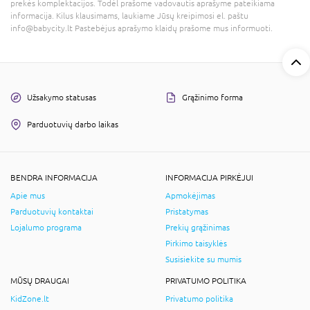
prekės komplektacijos. Todėl prašome vadovautis aprašyme pateikiama
informacija. Kilus klausimams, laukiame Jūsų kreipimosi el. paštu
info@babycity.lt Pastebėjus aprašymo klaidų prašome mus informuoti.
Užsakymo statusas
Grąžinimo forma
Parduotuvių darbo laikas
BENDRA INFORMACIJA
INFORMACIJA PIRKĖJUI
Apie mus
Apmokėjimas
Parduotuvių kontaktai
Pristatymas
Lojalumo programa
Prekių grąžinimas
Pirkimo taisyklės
Susisiekite su mumis
MŪSŲ DRAUGAI
PRIVATUMO POLITIKA
KidZone.lt
Privatumo politika