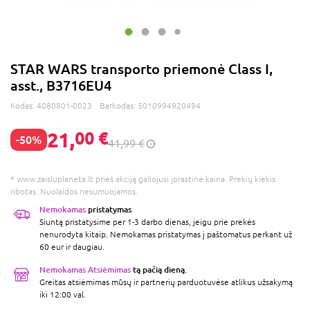
STAR WARS transporto priemonė Class I,
asst., B3716EU4
Kodas:
4080801-0023
Barkodas:
5010994920494
21,
00 €
-50%
41,99 €
* www.zaisluplaneta.lt prieš akciją galiojusi įprastinė kaina. Prekių kiekis
ribotas. Nuolaidos nesumuojamos.
Nemokamas
pristatymas
Siuntą pristatysime per 1-3 darbo dienas, jeigu prie prekės
nenurodyta kitaip. Nemokamas pristatymas į paštomatus perkant už
60 eur ir daugiau.
Nemokamas Atsiėmimas
tą pačią dieną.
Greitas atsiėmimas mūsų ir partnerių parduotuvėse atlikus užsakymą
iki 12:00 val.