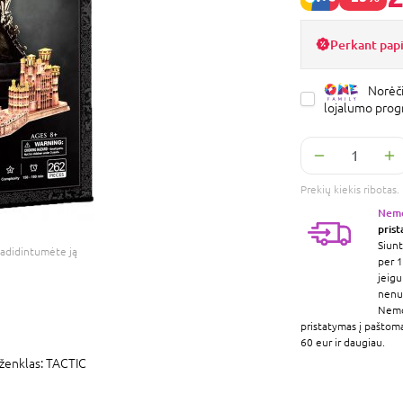
Perkant pap
Norėči
lojalumo pro
Prekių kiekis ribota
Nem
pris
Siunt
adidintumėte ją
per 1
jeigu
nenur
Nem
pristatymas į paštom
60 eur ir daugiau.
ženklas:
TACTIC