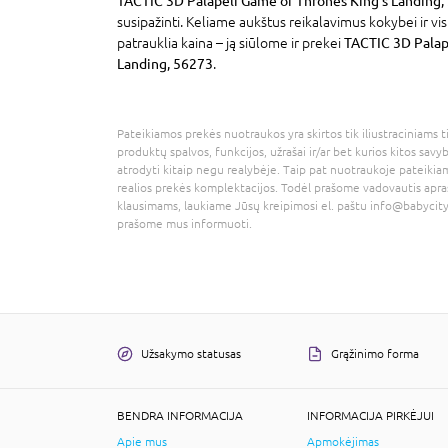
TACTIC 3D Palapeli Game of Thrones King's Landing,
susipažinti. Keliame aukštus reikalavimus kokybei ir v
patrauklia kaina – ją siūlome ir prekei
TACTIC 3D Palap
Landing, 56273
.
Pateikiamos prekės nuotraukos yra skirtos tik iliustraciniams ti
produktų spalvos, funkcijos, užrašai ir/ar bet kurios kitos savy
atrodyti kitaip negu realybėje. Taip pat nuotraukoje pateikiam
realios prekės komplektacijos. Todėl prašome vadovautis apra
klausimams, laukiame Jūsų kreipimosi el. paštu
info@babycity
prašome mus informuoti.
Užsakymo statusas
Grąžinimo forma
BENDRA INFORMACIJA
INFORMACIJA PIRKĖJUI
Apie mus
Apmokėjimas