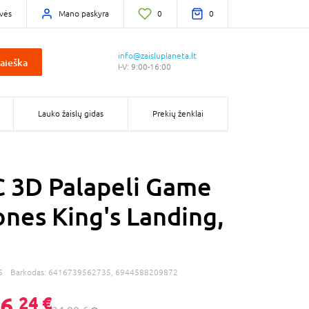
vės
Mano paskyra
0
0
info@zaisluplaneta.lt
aieška
I-V: 9:00-16:00
Lauko žaislų gidas
Prekių ženklai
 3D Palapeli Game
ones King's Landing,
5
Barkodas:
6416739562735, 6944588209872
6,
24 €