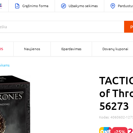
Grąžinimo forma
Užsakymo sekimas
Parduotu
P
OS
Naujienos
Išpardavimas
Dovanų kuponai
aikams
TACTIC
of Thr
56273
Kodas:
4060602-127
2
-25%