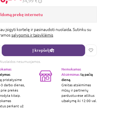
34,99 €
ildomą prekę internetu
au įsigyti kortelę ir pasinaudoti nuolaida. Sutinku su
gramos
sąlygomis ir taisyklėmis
Į krepšelį
s. Nuolaidos nesumuojamos.
okamas
Nemokamas
tatymas
Atsiėmimas
tą pačią
dieną.
ą pristatysime
-3 darbo dienas,
Greitas atsiėmimas
 prie prekės
mūsų ir partnerių
odyta kitaip.
parduotuvėse atlikus
okamas
užsakymą iki 12:00 val.
atus perkant už