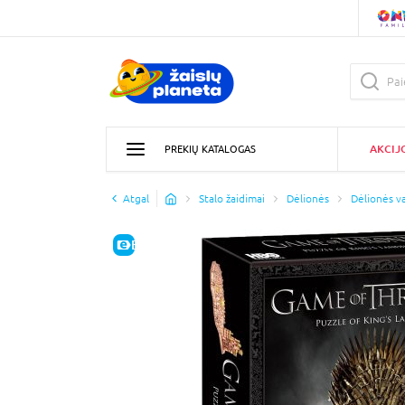
AKCIJ
PREKIŲ KATALOGAS
Atgal
Stalo žaidimai
Dėlionės
Dėlionės v
E-KAINA