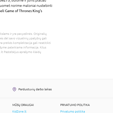
 56273
, siūlome ir jums plačiau
isuomet norime maloniai nustebinti
eli Game of Thrones King's
kslams ir yra pavyzdinės. Originalių
bės dėl savo vizualinių ypatybių gali
a prekės komplektacija gali neatitikti
šyme pateikiama informacija. Kilus
.lt
Pastebėjus aprašymo klaidų
Parduotuvių darbo laikas
MŪSŲ DRAUGAI
PRIVATUMO POLITIKA
KidZone.lt
Privatumo politika