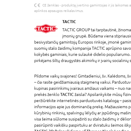
CE ženklas - produktą įvertino gamintojas ir jis laikomas 
aplinkos apsaugos reikalavimus.
TACTIC
TACTIC GROUP tai tarptautinė, žinoma,
įmonių grupė. Būdama viena stipriausių,
besivystančių gamintojų Europos rinkoje, įmonė gamin
suomių stalo žaidimų kompanija TACTIC aprūpino savo k
kokybės gaminiais, kurie sulaukė didelio populiarumo. 
pirkėjams šiltų draugystės akimirkų ir įvairių socialinių s
Pildome vaikų svajones! Gimtadieniui, šv. Kalėdoms, šv
– čia rasite geidžiamiausią staigmeną vaikui. Parduotu
kupinas pasirinkimų įvairaus amžiaus vaikams – nuo na
prekės ženklo
TACTIC
žaislai? Apsilankykite mūsų fizi
peržiūrėkite internetinės parduotuvės katalogą – pasi
informacijos apie jus dominančią prekę. Mažiausiems p
kūrybinių rinkinių, spalvingų lėlyčių ar įspūdingų mašin
visa šeima siūlome susipažinti su stalo žaidimų ir dėlion
pasirūpinti vaikišku paspirtuku ar dviratuku šeimos išky