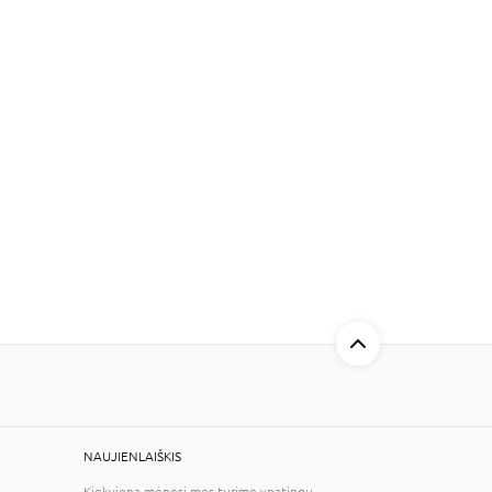
NAUJIENLAIŠKIS
Kiekvieną mėnesį mes turime ypatingų