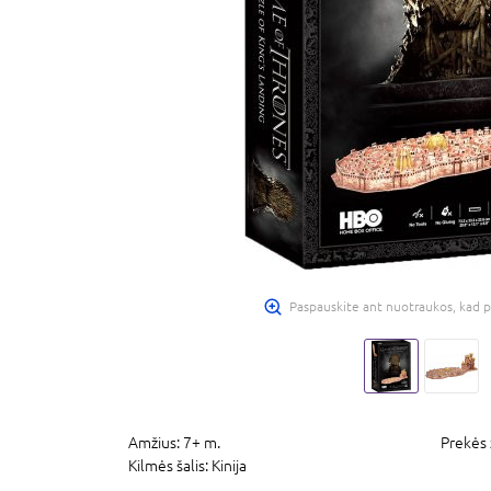
Paspauskite ant nuotraukos, kad p
Amžius:
7+ m.
Prekės 
Kilmės šalis:
Kinija