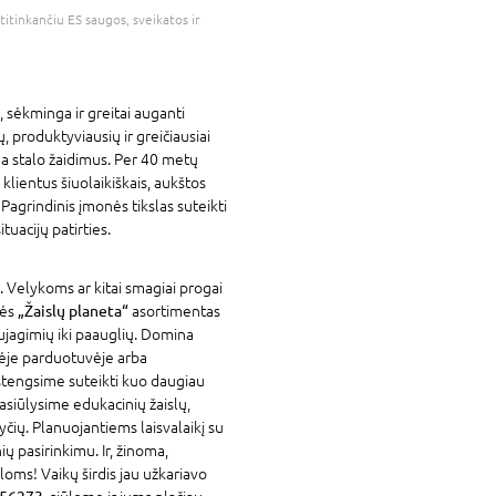
atitinkančiu ES saugos, sveikatos ir
 sėkminga ir greitai auganti
 produktyviausių ir greičiausiai
a stalo žaidimus. Per 40 metų
lientus šiuolaikiškais, aukštos
Pagrindinis įmonės tikslas suteikti
ituacijų patirties.
. Velykoms ar kitai smagiai progai
vės
„Žaislų planeta“
asortimentas
ujagimių iki paauglių. Domina
nėje parduotuvėje arba
stengsime suteikti kuo daugiau
asiūlysime edukacinių žaislų,
yčių. Planuojantiems laisvalaikį su
ių pasirinkimu. Ir, žinoma,
loms! Vaikų širdis jau užkariavo