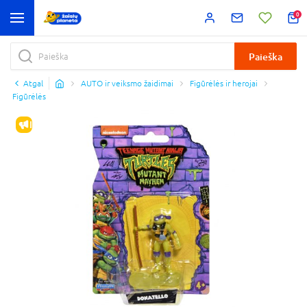
0
Paieška
Atgal
AUTO ir veiksmo žaidimai
Figūrėlės ir herojai
Figūrėlės
IŠPARDAVIMAS