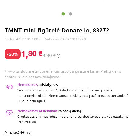
TMNT mini figūrėlė Donatello, 83272
Kodas:
4090101-1885
Barkodas:
043377832720
1,
80 €
-60%
4,49 €
* www.zaisluplaneta.lt prieš akciją galiojusi įprastinė kaina. Prekių kiekis
ribotas. Nuolaidos nesumuojamos.
Nemokamas
pristatymas
Siuntą pristatysime per 1-3 darbo dienas, jeigu prie prekės
nenurodyta kitaip. Nemokamas pristatymas į paštomatus perkant už
60 eur ir daugiau.
Nemokamas Atsiėmimas
tą pačią dieną.
Greitas atsiėmimas mūsų ir partnerių parduotuvėse atlikus užsakymą
iki 12:00 val.
Amžius:
4+ m.