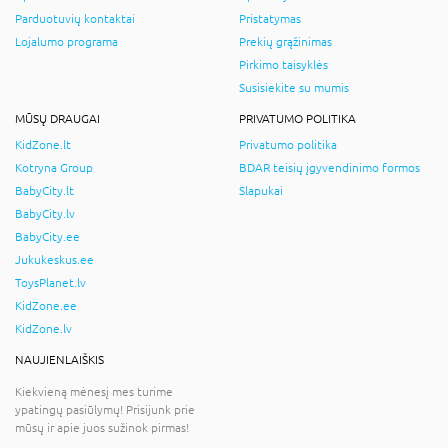
Parduotuvių kontaktai
Pristatymas
Lojalumo programa
Prekių grąžinimas
Pirkimo taisyklės
Susisiekite su mumis
MŪSŲ DRAUGAI
PRIVATUMO POLITIKA
KidZone.lt
Privatumo politika
Kotryna Group
BDAR teisių įgyvendinimo formos
BabyCity.lt
Slapukai
BabyCity.lv
BabyCity.ee
Jukukeskus.ee
ToysPlanet.lv
KidZone.ee
KidZone.lv
NAUJIENLAIŠKIS
Kiekvieną mėnesį mes turime
ypatingų pasiūlymų! Prisijunk prie
mūsų ir apie juos sužinok pirmas!