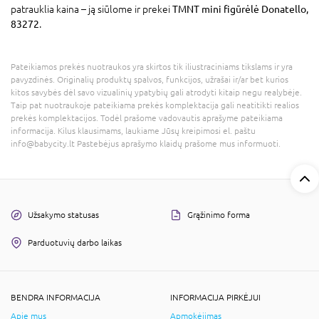
patrauklia kaina – ją siūlome ir prekei
TMNT mini figūrėlė Donatello,
83272
.
Pateikiamos prekės nuotraukos yra skirtos tik iliustraciniams tikslams ir yra
pavyzdinės. Originalių produktų spalvos, funkcijos, užrašai ir/ar bet kurios
kitos savybės dėl savo vizualinių ypatybių gali atrodyti kitaip negu realybėje.
Taip pat nuotraukoje pateikiama prekės komplektacija gali neatitikti realios
prekės komplektacijos. Todėl prašome vadovautis aprašyme pateikiama
informacija. Kilus klausimams, laukiame Jūsų kreipimosi el. paštu
info@babycity.lt Pastebėjus aprašymo klaidų prašome mus informuoti.
Užsakymo statusas
Grąžinimo forma
Parduotuvių darbo laikas
BENDRA INFORMACIJA
INFORMACIJA PIRKĖJUI
Apie mus
Apmokėjimas