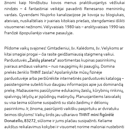
žinomi kaip Nindžiutsu kovos menus praktikuojantys vėžliukai
nindzės – 4 fantastiniai veikėjai pavadinti Renesanso menininkų
vardais. Gyvendami Niujorko kanalizacijose jie kovoja su blogiukais,
ateiviais, nusikaltėliais ir įvairiais kitokiais priešais, stengdamiesi išlikti
visuomenei nežinomi. Vėlyvaisiais 1980-iais – ansktyvaisiais 1990-iais
frančizė išpopuliarėjo visame pasaulyje.
Pildome vaikų svajones! Gimtadieniui, šv. Kalėdoms, šv. Velykoms ar
kitai smagiai progai – čia rasite geidžiamiausią staigmeną vaikui.
Parduotuvės
„Žaislų planeta“
asortimentas kupinas pasirinkimų
įvairaus amžiaus vaikams – nuo naujagimių iki paauglių. Domina
prekės ženklo
TMNT
žaislai? Apsilankykite mūsų fizinėje
parduotuvėje arba peržiūrėkite internetinės parduotuvės katalogą –
pasistengsime suteikti kuo daugiau informacijos apie jus dominančią
prekę. Mažiausiems pasiūlysime edukacinių žaislų, kūrybinių rinkinių,
spalvingų lėlyčių ar įspūdingų mašinyčių. Planuojantiems laisvalaikį
su visa šeima siūlome susipažinti su stalo žaidimų ir dėlionių
pasirinkimu. Ir, žinoma, pasirūpinti vaikišku paspirtuku ar dviratuku
šeimos iškyloms! Vaikų širdis jau užkariavo
TMNT mini figūrėlė
Donatello, 83272
, siūlome ir jums plačiau susipažinti. Keliame
aukštus reikalavimus kokybei ir visuomet norime maloniai nustebinti