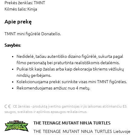
Prekės ženklas:
TMNT
Kilmės šalis:
Kinija
Apie prekę
TMNT mini figūrėlė Donatello.
Savybės:
Nedidelė, tačiau autentiško dizaino figūrėlė, sukurta pagal
filmo personažą bei praturtinta realistiškomis detalėmis.
Puikiai tik kaip žaislas arba kaip dekoracija tikriems vėžliukų
nindzių gerbėjams.
Kolekcionuojama prekė: surinkite visas mini TMNT figūrėles.
Rekomenduojamas amžius: nuo 4 metų.
CE ženklas - produktą įvertino gamintojas ir jis laikomas atitinkančiu ES
saugos, sveikatos ir aplinkos apsaugos reikalavimus.
THE TEENAGE MUTANT NINJA TURTLES
THE TEENAGE MUTANT NINJA TURTLES Lietuvoje