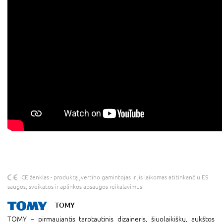
CE ženklas - produktą įvertino gamintojas ir jis laikomas atitinkančiu ES
saugos, sveikatos ir aplinkos apsaugos reikalavimus.
TOMY
TOMY – pirmaujantis tarptautinis dizaineris, šiuolaikiškų, aukštos