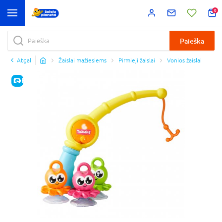
0
Paieška
Atgal
Žaislai mažiesiems
Pirmieji žaislai
Vonios žaislai
E-KAINA