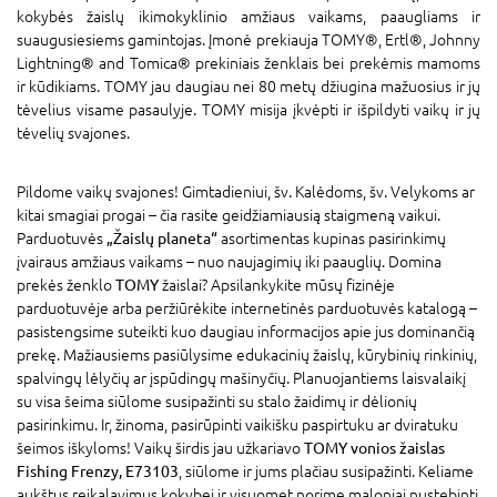
kokybės žaislų ikimokyklinio amžiaus vaikams, paaugliams ir
suaugusiesiems gamintojas. Įmonė prekiauja TOMY®, Ertl®, Johnny
Lightning® and Tomica® prekiniais ženklais bei prekėmis mamoms
ir kūdikiams. TOMY jau daugiau nei 80 metų džiugina mažuosius ir jų
tėvelius visame pasaulyje. TOMY misija įkvėpti ir išpildyti vaikų ir jų
tėvelių svajones.
Pildome vaikų svajones! Gimtadieniui, šv. Kalėdoms, šv. Velykoms ar
kitai smagiai progai – čia rasite geidžiamiausią staigmeną vaikui.
Parduotuvės
„Žaislų planeta“
asortimentas kupinas pasirinkimų
įvairaus amžiaus vaikams – nuo naujagimių iki paauglių. Domina
prekės ženklo
TOMY
žaislai? Apsilankykite mūsų fizinėje
parduotuvėje arba peržiūrėkite internetinės parduotuvės katalogą –
pasistengsime suteikti kuo daugiau informacijos apie jus dominančią
prekę. Mažiausiems pasiūlysime edukacinių žaislų, kūrybinių rinkinių,
spalvingų lėlyčių ar įspūdingų mašinyčių. Planuojantiems laisvalaikį
su visa šeima siūlome susipažinti su stalo žaidimų ir dėlionių
pasirinkimu. Ir, žinoma, pasirūpinti vaikišku paspirtuku ar dviratuku
šeimos iškyloms! Vaikų širdis jau užkariavo
TOMY vonios žaislas
Fishing Frenzy, E73103
, siūlome ir jums plačiau susipažinti. Keliame
aukštus reikalavimus kokybei ir visuomet norime maloniai nustebinti