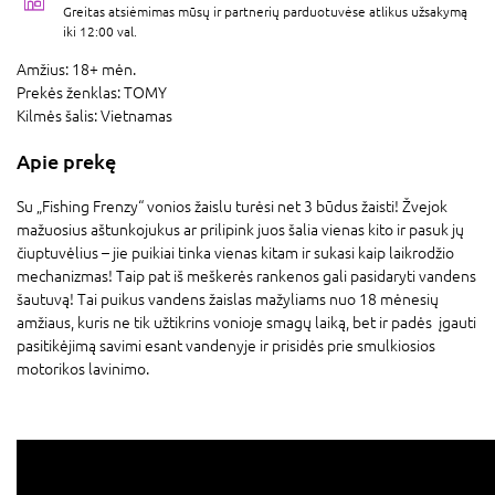
Greitas atsiėmimas mūsų ir partnerių parduotuvėse atlikus užsakymą
iki 12:00 val.
Amžius:
18+ mėn.
Prekės ženklas:
TOMY
Kilmės šalis:
Vietnamas
Apie prekę
Su „Fishing Frenzy“ vonios žaislu turėsi net 3 būdus žaisti! Žvejok
mažuosius aštunkojukus ar prilipink juos šalia vienas kito ir pasuk jų
čiuptuvėlius – jie puikiai tinka vienas kitam ir sukasi kaip laikrodžio
mechanizmas! Taip pat iš meškerės rankenos gali pasidaryti vandens
šautuvą! Tai puikus vandens žaislas mažyliams nuo 18 mėnesių
amžiaus, kuris ne tik užtikrins vonioje smagų laiką, bet ir padės įgauti
pasitikėjimą savimi esant vandenyje ir prisidės prie smulkiosios
motorikos lavinimo.