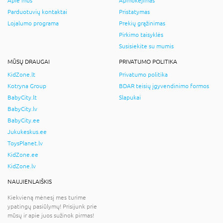
Apie mus
Apmokėjimas
Parduotuvių kontaktai
Pristatymas
Lojalumo programa
Prekių grąžinimas
Pirkimo taisyklės
Susisiekite su mumis
MŪSŲ DRAUGAI
PRIVATUMO POLITIKA
KidZone.lt
Privatumo politika
Kotryna Group
BDAR teisių įgyvendinimo formos
BabyCity.lt
Slapukai
BabyCity.lv
BabyCity.ee
Jukukeskus.ee
ToysPlanet.lv
KidZone.ee
KidZone.lv
NAUJIENLAIŠKIS
Kiekvieną mėnesį mes turime
ypatingų pasiūlymų! Prisijunk prie
mūsų ir apie juos sužinok pirmas!