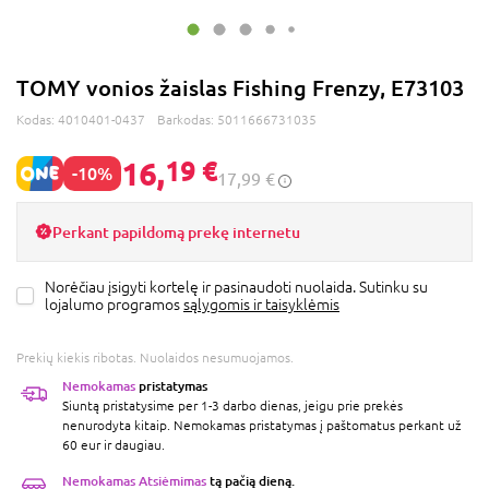
TOMY vonios žaislas Fishing Frenzy, E73103
Kodas:
4010401-0437
Barkodas:
5011666731035
16,
19 €
-10%
17,99 €
Perkant papildomą prekę internetu
Norėčiau įsigyti kortelę ir pasinaudoti nuolaida. Sutinku su
lojalumo programos
sąlygomis ir taisyklėmis
Prekių kiekis ribotas. Nuolaidos nesumuojamos.
Nemokamas
pristatymas
Siuntą pristatysime per 1-3 darbo dienas, jeigu prie prekės
nenurodyta kitaip. Nemokamas pristatymas į paštomatus perkant už
60 eur ir daugiau.
Nemokamas Atsiėmimas
tą pačią dieną.