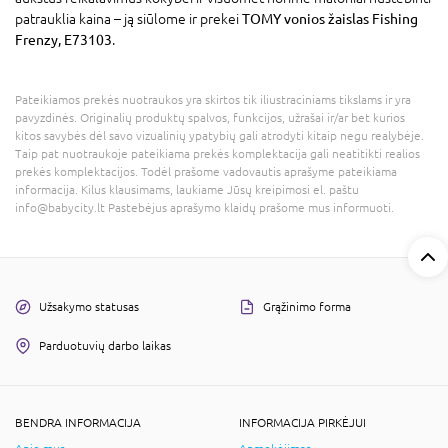
patrauklia kaina – ją siūlome ir prekei
TOMY vonios žaislas Fishing
Frenzy, E73103
.
Pateikiamos prekės nuotraukos yra skirtos tik iliustraciniams tikslams ir yra
pavyzdinės. Originalių produktų spalvos, funkcijos, užrašai ir/ar bet kurios
kitos savybės dėl savo vizualinių ypatybių gali atrodyti kitaip negu realybėje.
Taip pat nuotraukoje pateikiama prekės komplektacija gali neatitikti realios
prekės komplektacijos. Todėl prašome vadovautis aprašyme pateikiama
informacija. Kilus klausimams, laukiame Jūsų kreipimosi el. paštu
info@babycity.lt Pastebėjus aprašymo klaidų prašome mus informuoti.
Užsakymo statusas
Grąžinimo forma
Parduotuvių darbo laikas
BENDRA INFORMACIJA
INFORMACIJA PIRKĖJUI