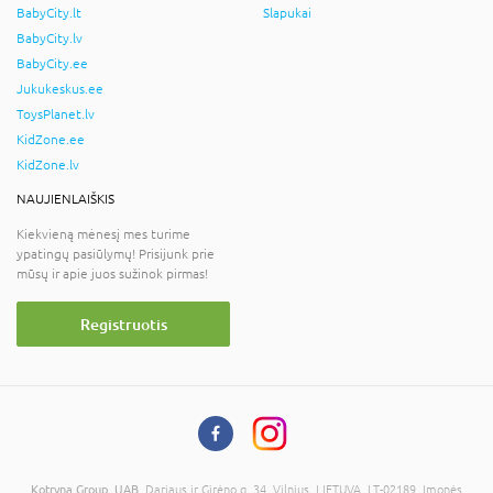
BabyCity.lt
Slapukai
BabyCity.lv
BabyCity.ee
Jukukeskus.ee
ToysPlanet.lv
KidZone.ee
KidZone.lv
NAUJIENLAIŠKIS
Kiekvieną mėnesį mes turime
ypatingų pasiūlymų! Prisijunk prie
mūsų ir apie juos sužinok pirmas!
Registruotis
Kotryna Group, UAB
, Dariaus ir Girėno g. 34, Vilnius, LIETUVA, LT-02189, Įmonės