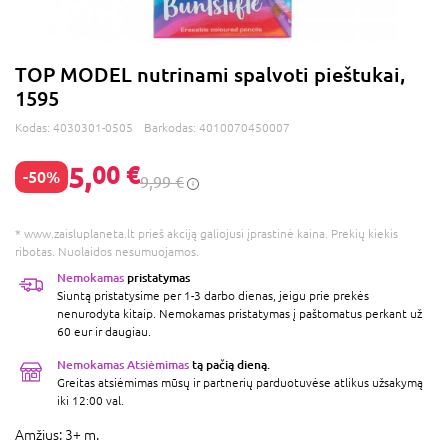
TOP MODEL nutrinami spalvoti pieštukai,
1595
Kodas:
4030301-0505
Barkodas:
4010070450007
5,
00 €
-50%
9,99 €
* www.zaisluplaneta.lt prieš akciją galiojusi įprastinė kaina. Prekių kiekis
ribotas. Nuolaidos nesumuojamos.
Nemokamas
pristatymas
Siuntą pristatysime per 1-3 darbo dienas, jeigu prie prekės
nenurodyta kitaip. Nemokamas pristatymas į paštomatus perkant už
60 eur ir daugiau.
Nemokamas Atsiėmimas
tą pačią dieną.
Greitas atsiėmimas mūsų ir partnerių parduotuvėse atlikus užsakymą
iki 12:00 val.
Amžius:
3+ m.