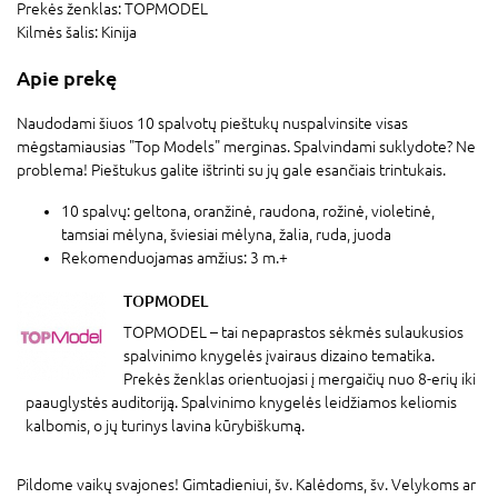
Prekės ženklas:
TOPMODEL
Kilmės šalis:
Kinija
Apie prekę
Naudodami šiuos 10 spalvotų pieštukų nuspalvinsite visas
mėgstamiausias "Top Models" merginas. Spalvindami suklydote? Ne
problema! Pieštukus galite ištrinti su jų gale esančiais trintukais.
10 spalvų: geltona, oranžinė, raudona, rožinė, violetinė,
tamsiai mėlyna, šviesiai mėlyna, žalia, ruda, juoda
Rekomenduojamas amžius: 3 m.+
TOPMODEL
TOPMODEL – tai nepaprastos sėkmės sulaukusios
spalvinimo knygelės įvairaus dizaino tematika.
Prekės ženklas orientuojasi į mergaičių nuo 8-erių iki
paauglystės auditoriją. Spalvinimo knygelės leidžiamos keliomis
kalbomis, o jų turinys lavina kūrybiškumą.
Pildome vaikų svajones! Gimtadieniui, šv. Kalėdoms, šv. Velykoms ar