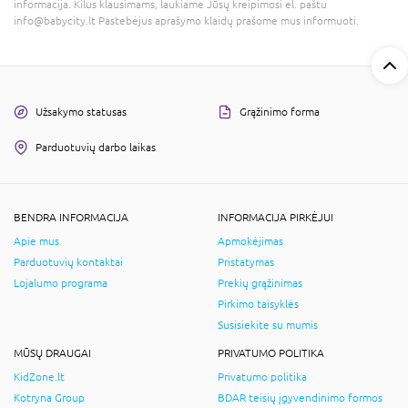
informacija. Kilus klausimams, laukiame Jūsų kreipimosi el. paštu
info@babycity.lt Pastebėjus aprašymo klaidų prašome mus informuoti.
Užsakymo statusas
Grąžinimo forma
Parduotuvių darbo laikas
BENDRA INFORMACIJA
INFORMACIJA PIRKĖJUI
Apie mus
Apmokėjimas
Parduotuvių kontaktai
Pristatymas
Lojalumo programa
Prekių grąžinimas
Pirkimo taisyklės
Susisiekite su mumis
MŪSŲ DRAUGAI
PRIVATUMO POLITIKA
KidZone.lt
Privatumo politika
Kotryna Group
BDAR teisių įgyvendinimo formos