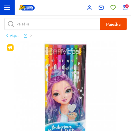
0
Paieška
Atgal
IŠPARDAVIMAS