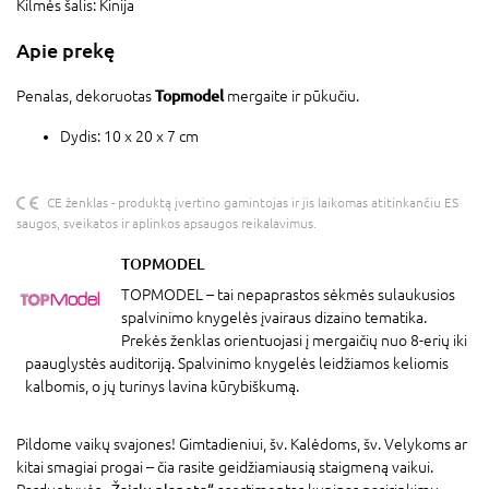
Kilmės šalis:
Kinija
Apie prekę
Topmodel
Penalas, dekoruotas
mergaite ir pūkučiu.
Dydis: 10 x 20 x 7 cm
CE ženklas - produktą įvertino gamintojas ir jis laikomas atitinkančiu ES
saugos, sveikatos ir aplinkos apsaugos reikalavimus.
TOPMODEL
TOPMODEL – tai nepaprastos sėkmės sulaukusios
spalvinimo knygelės įvairaus dizaino tematika.
Prekės ženklas orientuojasi į mergaičių nuo 8-erių iki
paauglystės auditoriją. Spalvinimo knygelės leidžiamos keliomis
kalbomis, o jų turinys lavina kūrybiškumą.
Pildome vaikų svajones! Gimtadieniui, šv. Kalėdoms, šv. Velykoms ar
kitai smagiai progai – čia rasite geidžiamiausią staigmeną vaikui.