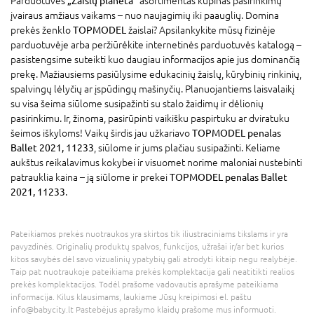
Parduotuvės
„Žaislų planeta“
asortimentas kupinas pasirinkimų
įvairaus amžiaus vaikams – nuo naujagimių iki paauglių. Domina
prekės ženklo
TOPMODEL
žaislai? Apsilankykite mūsų fizinėje
parduotuvėje arba peržiūrėkite internetinės parduotuvės katalogą –
pasistengsime suteikti kuo daugiau informacijos apie jus dominančią
prekę. Mažiausiems pasiūlysime edukacinių žaislų, kūrybinių rinkinių,
spalvingų lėlyčių ar įspūdingų mašinyčių. Planuojantiems laisvalaikį
su visa šeima siūlome susipažinti su stalo žaidimų ir dėlionių
pasirinkimu. Ir, žinoma, pasirūpinti vaikišku paspirtuku ar dviratuku
šeimos iškyloms! Vaikų širdis jau užkariavo
TOPMODEL penalas
Ballet 2021, 11233
, siūlome ir jums plačiau susipažinti. Keliame
aukštus reikalavimus kokybei ir visuomet norime maloniai nustebinti
patrauklia kaina – ją siūlome ir prekei
TOPMODEL penalas Ballet
2021, 11233
.
Pateikiamos prekės nuotraukos yra skirtos tik iliustraciniams tikslams ir yra
pavyzdinės. Originalių produktų spalvos, funkcijos, užrašai ir/ar bet kurios
kitos savybės dėl savo vizualinių ypatybių gali atrodyti kitaip negu realybėje.
Taip pat nuotraukoje pateikiama prekės komplektacija gali neatitikti realios
prekės komplektacijos. Todėl prašome vadovautis aprašyme pateikiama
informacija. Kilus klausimams, laukiame Jūsų kreipimosi el. paštu
info@babycity.lt Pastebėjus aprašymo klaidų prašome mus informuoti.