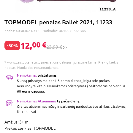
TOPMODEL penalas Ballet 2021, 11233
Kodas:
4030302-0312
Barkodas:
4010070561345
12,
00 €
-50%
23,99 €
* www.zaisluplaneta.lt prieš akciją galiojusi įprastinė kaina. Prekių kiekis
ribotas. Nuolaidos nesumuojamos.
Nemokamas
pristatymas
Siuntą pristatysime per 1-3 darbo dienas, jeigu prie prekės
nenurodyta kitaip. Nemokamas pristatymas į paštomatus perkant už
60 eur ir daugiau.
Nemokamas Atsiėmimas
tą pačią dieną.
Greitas atsiėmimas mūsų ir partnerių parduotuvėse atlikus užsakymą
iki 12:00 val.
Amžius:
3+ m.
Prekės ženklas:
TOPMODEL