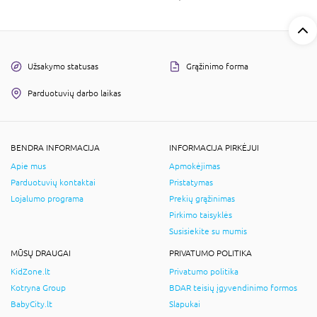
Užsakymo statusas
Grąžinimo forma
Parduotuvių darbo laikas
BENDRA INFORMACIJA
INFORMACIJA PIRKĖJUI
Apie mus
Apmokėjimas
Parduotuvių kontaktai
Pristatymas
Lojalumo programa
Prekių grąžinimas
Pirkimo taisyklės
Susisiekite su mumis
MŪSŲ DRAUGAI
PRIVATUMO POLITIKA
KidZone.lt
Privatumo politika
Kotryna Group
BDAR teisių įgyvendinimo formos
BabyCity.lt
Slapukai