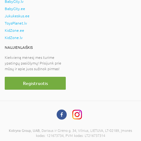
BabyCity.lv
BabyCity.ee
Jukukeskus.ee
ToysPlanet.lv
KidZone.ee
KidZone.lv
NAUJIENLAIŠKIS
Kiekvieną mėnesį mes turime
ypatingų pasiūlymų! Prisijunk prie
mūsų ir apie juos sužinok pirmas!
Registruotis
Kotryna Group, UAB
, Dariaus ir Girėno g. 34, Vilnius, LIETUVA, LT-02189, Įmonės
kodas: 121673734, PVM kodas: LT216737314