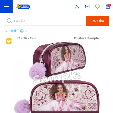
0
Paieška
Atgal
IŠPARDAVIMAS