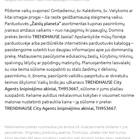
Pildome vaikų svajones! Gimtadieniui, šv. Kalėdoms, šv. Velykoms ar
kitai smagiai progai – čia rasite geidžiamiausią staigmeną vaikui.
Parduotuvės
„Žaislų planeta“
asortimentas kupinas pasirinkimų
įvairaus amžiaus vaikams – nuo naujagimių iki paauglių. Domina
prekės ženklo
TRENDHAUSE
žaislai? Apsilankykite mūsų fizinėje
parduotuvėje arba peržiūrėkite internetinės parduotuvės katalogą –
pasistengsime suteikti kuo daugiau informacijos apie jus dominančią
prekę. Mažiausiems pasiūlysime edukacinių žaislų, kūrybinių rinkinių,
spalvingų lėlyčių ar įspūdingų mašinyčių. Planuojantiems laisvalaikį
su visa šeima siūlome susipažinti su stalo žaidimų ir dėlionių
pasirinkimu. Ir, žinoma, pasirūpinti vaikišku paspirtuku ar dviratuku
šeimos iškyloms! Vaikų širdis jau užkariavo
TRENDHAUSE City
Agents šnipinėjimo akiniai, TH953667
, siūlome ir jums plačiau
susipažinti. Keliame aukštus reikalavimus kokybei ir visuomet norime
maloniai nustebinti patrauklia kaina – ją siūlome ir prekei
TRENDHAUSE City Agents šnipinėjimo akiniai, TH953667
.
Pateikiamos prekės nuotraukos yra skirtos tik iliustraciniams tikslams ir yra
pavyzdinės. Originalių produktų spalvos, funkcijos, užrašai ir/ar bet kurios
kitos savybės dėl savo vizualinių ypatybių gali atrodyti kitaip negu realybėje.