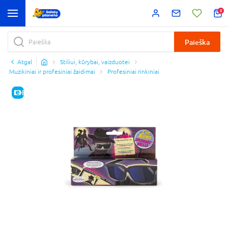
0
Paieška
Atgal
Stiliui, kūrybai, vaizduotei
Muzikiniai ir profesiniai žaidimai
Profesiniai rinkiniai
E-KAINA