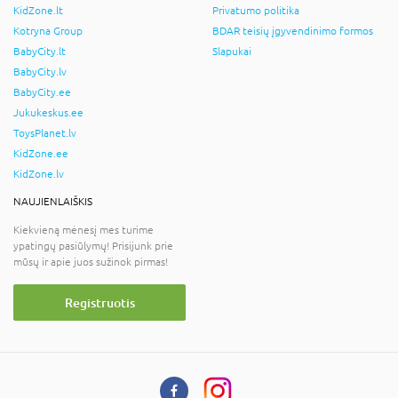
KidZone.lt
Privatumo politika
Kotryna Group
BDAR teisių įgyvendinimo formos
BabyCity.lt
Slapukai
BabyCity.lv
BabyCity.ee
Jukukeskus.ee
ToysPlanet.lv
KidZone.ee
KidZone.lv
NAUJIENLAIŠKIS
Kiekvieną mėnesį mes turime
ypatingų pasiūlymų! Prisijunk prie
mūsų ir apie juos sužinok pirmas!
Registruotis