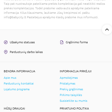
Taip pat nuotraukoje pateikiama prekės komplektacija gali neatitikti realios
prekės komplektacijos. Todėl prašome vadovautis aprašyme pateikiama
informacija. Kilus klausimams, laukiame Jūsų kreipimosi el. paštu
info@babycity.lt Pastebėjus aprašymo klaidų prašome mus informuoti.
Užsakymo statusas
Grąžinimo forma
Parduotuvių darbo laikas
BENDRA INFORMACIJA
INFORMACIJA PIRKĖJUI
Apie mus
Apmokėjimas
Parduotuvių kontaktai
Pristatymas
Lojalumo programa
Prekių grąžinimas
Pirkimo taisyklės
Susisiekite su mumis
MŪSŲ DRAUGAI
PRIVATUMO POLITIKA