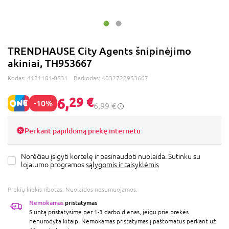
TRENDHAUSE City Agents šnipinėjimo
akiniai, TH953667
Kodas:
4121101-0531
Barkodas:
4032722953667
6,
29 €
-10%
6,99 €
Perkant papildomą prekę internetu
Norėčiau įsigyti kortelę ir pasinaudoti nuolaida. Sutinku su
lojalumo programos
sąlygomis ir taisyklėmis
Prekių kiekis ribotas. Nuolaidos nesumuojamos.
Nemokamas
pristatymas
Siuntą pristatysime per 1-3 darbo dienas, jeigu prie prekės
nenurodyta kitaip. Nemokamas pristatymas į paštomatus perkant už