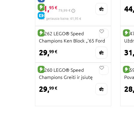
automobiliais
61,
NAUJA PREKĖ
44
95 €
79,99 €
E-KAINA
30d. geriausia kaina: 61,95 €
NAUJA PREKĖ
NA
77262 LEGO® Speed
7647
Champions Ken Block „'65 Ford
Uždr
Mustang Hoonicorn V1“
Pat
29,
31
99 €
NAUJA PREKĖ
NA
77260 LEGO® Speed
215
Champions Greiti ir įsiutę
Pova
Toyota Supra MK4
29,
28
99 €