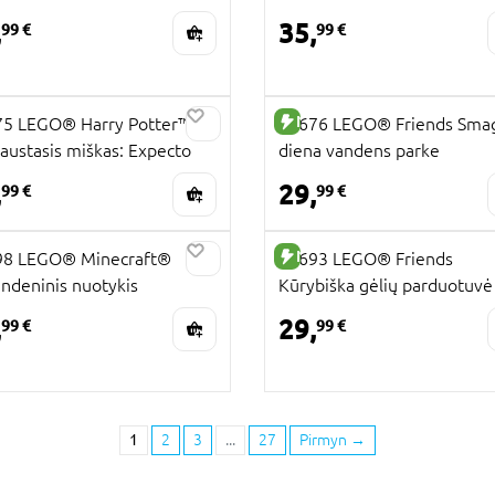
,
35,
99 €
99 €
UJA PREKĖ
NAUJA PREKĖ
5 LEGO® Harry Potter™
42676 LEGO® Friends Sma
austasis miškas: Expecto
diena vandens parke
ronum
,
29,
99 €
99 €
UJA PREKĖ
NAUJA PREKĖ
98 LEGO® Minecraft®
42693 LEGO® Friends
ndeninis nuotykis
Kūrybiška gėlių parduotuvė
,
29,
99 €
99 €
1
2
3
...
27
Pirmyn
→