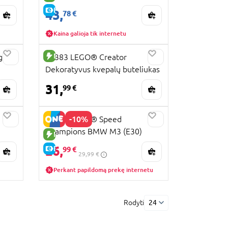
lagaminėlis
E-KAINA
43,
78 €
Kaina galioja tik internetu
NAUJA PREKĖ
gi
31383 LEGO® Creator
Dekoratyvus kvepalų buteliukas
su gėlėmis
31,
99 €
-10%
77263 LEGO® Speed
Champions BMW M3 (E30)
NAUJA PREKĖ
26,
E-KAINA
99 €
29,99 €
Perkant papildomą prekę internetu
Rodyti
24