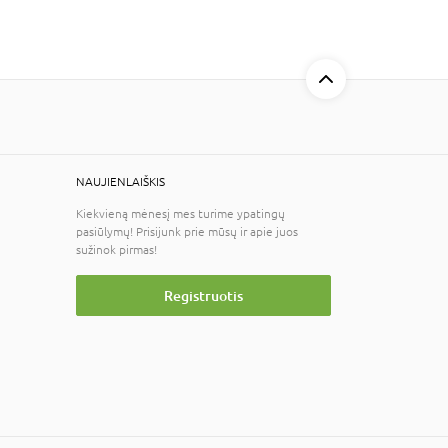
NAUJIENLAIŠKIS
Kiekvieną mėnesį mes turime ypatingų
pasiūlymų! Prisijunk prie mūsų ir apie juos
sužinok pirmas!
Registruotis