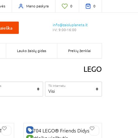
vės
Mano paskyra
0
0
info@zaisluplaneta.lt
aieška
I-V: 9:00-16:00
Lauko žaislų gidas
Prekių ženklai
LEGO
s
Tik internetu
Visi
GERA KAINA
„The
42704 LEGO® Friends Didysis
Hartleiko viešbutis