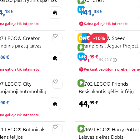
UJA PREKĖ
NAUJA PREKĖ
KAINA
E-KAINA
4,
141,
18 €
38 €
na galioja tik internetu
Kaina galioja tik internetu
RA KAINA
-10%
87 LEGO® Creator
77264 LEGO® Speed
ndinis piratų laivas
Champions „Jaguar Project 7
UJA PREKĖ
NAUJA PREKĖ
„Land Rover Defender“
KAINA
53,
,
E-KAINA
99 €
86 €
59,99 €
na galioja tik internetu
Perkant papildomą prekę intern
RA KAINA
NAUJA PREKĖ
97 LEGO® City
42702 LEGO® Friends
iuojamoji automobilių
Besisukantis gėlės ir fėjų
UJA PREKĖ
ykla
puodelių atrakcionas
KAINA
,
44,
90 €
99 €
na galioja tik internetu
UJA PREKĖ
NAUJA PREKĖ
1 LEGO® Botanicals
76469 LEGO® Harry Potte
ens lelijos
Laisvasis elfas Dobis