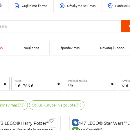
Grąžinimo forma
Užsakymo sekimas
Parduotu
P
OS
Naujienos
Išpardavimas
Dovanų kuponai
Kaina
Prekės ženklas
Amžiu
1
€
-
766
€
Visi
Visi
cionavimas
(
73
)
Stiliui, kūrybai, vaizduotei
(
1
)
RA KAINA
GERA KAINA
3 LEGO® Harry Potter™
75447 LEGO® Star Wars™ 
artso pilis: rytinis sparnas
Razor Crest™“