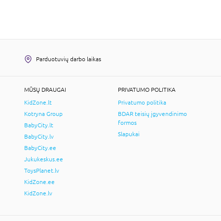
Parduotuvių darbo laikas
MŪSŲ DRAUGAI
PRIVATUMO POLITIKA
KidZone.lt
Privatumo politika
Kotryna Group
BDAR teisių įgyvendinimo
formos
BabyCity.lt
Slapukai
BabyCity.lv
BabyCity.ee
Jukukeskus.ee
ToysPlanet.lv
KidZone.ee
KidZone.lv