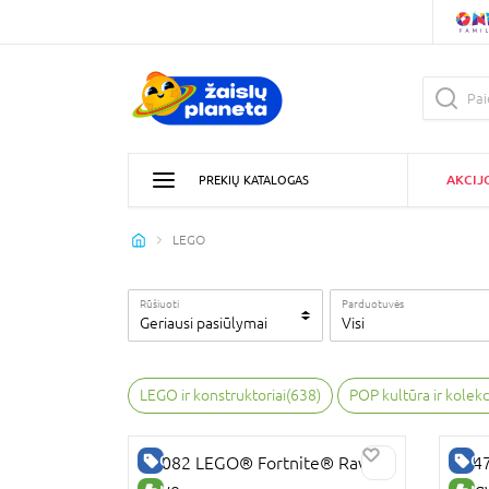
AKCIJ
PREKIŲ KATALOGAS
LEGO
Rūšiuoti
Parduotuvės
Geriausi pasiūlymai
Visi
LEGO ir konstruktoriai
(
638
)
POP kultūra ir kolek
GERA KAINA
GE
77082 LEGO® Fortnite® Rave
7647
Cave
Hogv