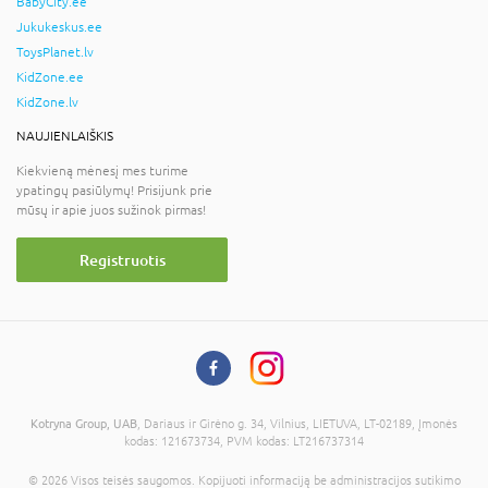
BabyCity.ee
Jukukeskus.ee
ToysPlanet.lv
KidZone.ee
KidZone.lv
NAUJIENLAIŠKIS
Kiekvieną mėnesį mes turime
ypatingų pasiūlymų! Prisijunk prie
mūsų ir apie juos sužinok pirmas!
Registruotis
Kotryna Group, UAB
, Dariaus ir Girėno g. 34, Vilnius, LIETUVA, LT-02189, Įmonės
kodas: 121673734, PVM kodas: LT216737314
© 2026 Visos teisės saugomos. Kopijuoti informaciją be administracijos sutikimo