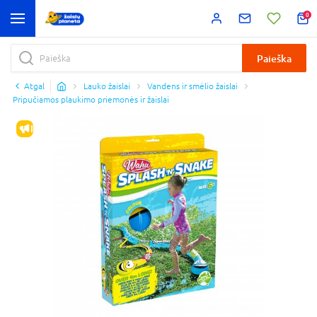
0
Paieška
Atgal
Lauko žaislai
Vandens ir smėlio žaislai
Pripučiamos plaukimo priemonės ir žaislai
IŠPARDAVIMAS