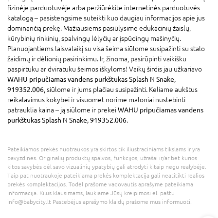
fizinėje parduotuvėje arba peržiūrėkite internetinės parduotuvės
katalogą – pasistengsime suteikti kuo daugiau informacijos apie jus
dominančią prekę. Mažiausiems pasiūlysime edukacinių žaislų,
kūrybinių rinkinių, spalvingų lėlyčių ar įspūdingų mašinyčių.
Planuojantiems laisvalaikį su visa šeima siūlome susipažinti su stalo
žaidimų ir dėlionių pasirinkimu. Ir, žinoma, pasirūpinti vaikišku
paspirtuku ar dviratuku šeimos iškyloms! Vaikų širdis jau užkariavo
WAHU pripučiamas vandens purkštukas Splash N Snake,
919352.006
, siūlome ir jums plačiau susipažinti. Keliame aukštus
reikalavimus kokybei ir visuomet norime maloniai nustebinti
patrauklia kaina – ją siūlome ir prekei
WAHU pripučiamas vandens
purkštukas Splash N Snake, 919352.006
.
Pateikiamos prekės nuotraukos yra skirtos tik iliustraciniams tikslams ir yra
pavyzdinės. Originalių produktų spalvos, funkcijos, užrašai ir/ar bet kurios
kitos savybės dėl savo vizualinių ypatybių gali atrodyti kitaip negu realybėje.
Taip pat nuotraukoje pateikiama prekės komplektacija gali neatitikti realios
prekės komplektacijos. Todėl prašome vadovautis aprašyme pateikiama
informacija. Kilus klausimams, laukiame Jūsų kreipimosi el. paštu
info@babycity.lt Pastebėjus aprašymo klaidų prašome mus informuoti.