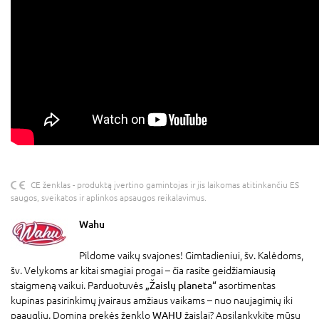
CE ženklas - produktą įvertino gamintojas ir jis laikomas atitinkančiu ES
saugos, sveikatos ir aplinkos apsaugos reikalavimus.
Wahu
Pildome vaikų svajones! Gimtadieniui, šv. Kalėdoms,
šv. Velykoms ar kitai smagiai progai – čia rasite geidžiamiausią
staigmeną vaikui. Parduotuvės
„Žaislų planeta“
asortimentas
kupinas pasirinkimų įvairaus amžiaus vaikams – nuo naujagimių iki
paauglių. Domina prekės ženklo
WAHU
žaislai? Apsilankykite mūsų