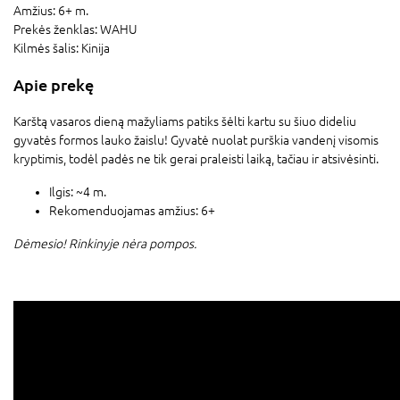
Amžius:
6+ m.
Prekės ženklas:
WAHU
Kilmės šalis:
Kinija
Apie prekę
Karštą vasaros dieną mažyliams patiks šėlti kartu su šiuo dideliu
gyvatės formos lauko žaislu! Gyvatė nuolat purškia vandenį visomis
kryptimis, todėl padės ne tik gerai praleisti laiką, tačiau ir atsivėsinti.
Ilgis: ~4 m.
Rekomenduojamas amžius: 6+
Dėmesio! Rinkinyje nėra pompos.