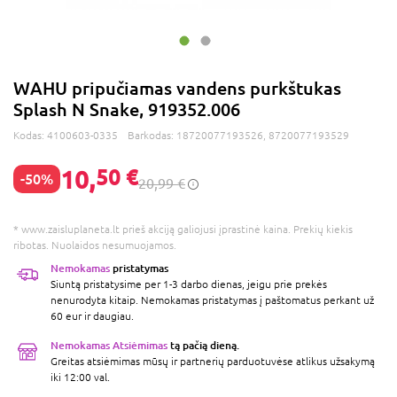
WAHU pripučiamas vandens purkštukas
Splash N Snake, 919352.006
Kodas:
4100603-0335
Barkodas:
18720077193526, 8720077193529
10,
50 €
-50%
20,99 €
* www.zaisluplaneta.lt prieš akciją galiojusi įprastinė kaina. Prekių kiekis
ribotas. Nuolaidos nesumuojamos.
Nemokamas
pristatymas
Siuntą pristatysime per 1-3 darbo dienas, jeigu prie prekės
nenurodyta kitaip. Nemokamas pristatymas į paštomatus perkant už
60 eur ir daugiau.
Nemokamas Atsiėmimas
tą pačią dieną.
Greitas atsiėmimas mūsų ir partnerių parduotuvėse atlikus užsakymą
iki 12:00 val.