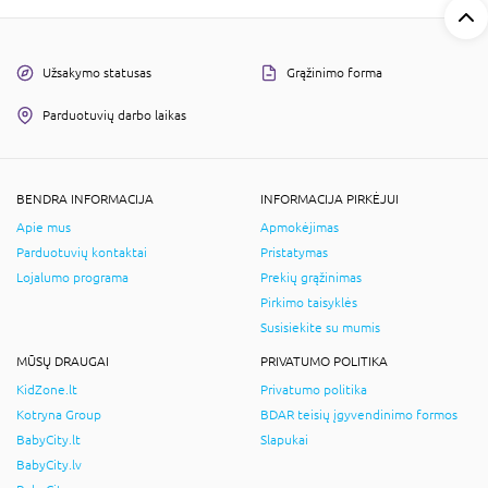
Užsakymo statusas
Grąžinimo forma
Parduotuvių darbo laikas
BENDRA INFORMACIJA
INFORMACIJA PIRKĖJUI
Apie mus
Apmokėjimas
Parduotuvių kontaktai
Pristatymas
Lojalumo programa
Prekių grąžinimas
Pirkimo taisyklės
Susisiekite su mumis
MŪSŲ DRAUGAI
PRIVATUMO POLITIKA
KidZone.lt
Privatumo politika
Kotryna Group
BDAR teisių įgyvendinimo formos
BabyCity.lt
Slapukai
BabyCity.lv