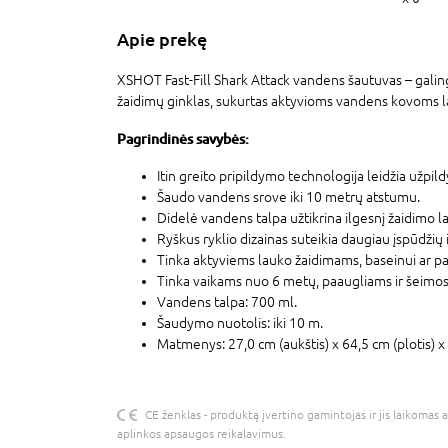
Apie prekę
XSHOT Fast-Fill Shark Attack vandens šautuvas – galing
žaidimų ginklas, sukurtas aktyvioms vandens kovoms l
Pagrindinės savybės:
Itin greito pripildymo technologija leidžia užpi
Šaudo vandens srove iki 10 metrų atstumu.
Didelė vandens talpa užtikrina ilgesnį žaidimo 
Ryškus ryklio dizainas suteikia daugiau įspūdžių
Tinka aktyviems lauko žaidimams, baseinui ar pa
Tinka vaikams nuo 6 metų, paaugliams ir šeim
Vandens talpa: 700 ml.
Šaudymo nuotolis: iki 10 m.
Matmenys: 27,0 cm (aukštis) x 64,5 cm (plotis) x 
CE ženklas - produktą įvertino gamintojas ir jis laikomas 
aplinkos apsaugos reikalavimus.