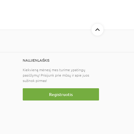
NAUJIENLAIŠKIS
Kiekvieną mėnesį mes turime ypatingų
pasiūlymų! Prisijunk prie mūsų ir apie juos
sužinok pirmas!
Registruotis