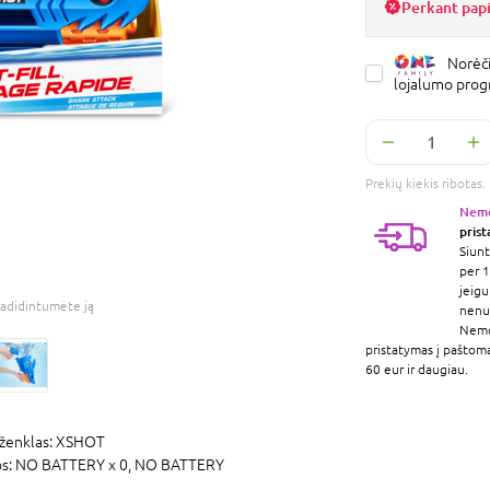
Perkant pap
Norėči
lojalumo pro
Prekių kiekis ribota
Nem
pris
Siunt
per 1
jeigu
adidintumėte ją
nenur
Nem
pristatymas į paštom
60 eur ir daugiau.
ženklas:
XSHOT
os:
NO BATTERY x 0,
NO BATTERY