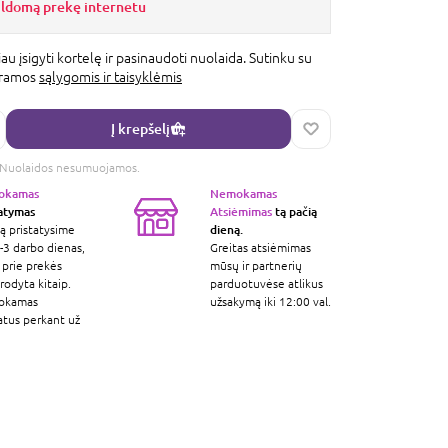
ildomą prekę internetu
au įsigyti kortelę ir pasinaudoti nuolaida. Sutinku su
gramos
sąlygomis ir taisyklėmis
Į krepšelį
s. Nuolaidos nesumuojamos.
okamas
Nemokamas
tatymas
Atsiėmimas
tą pačią
dieną.
ą pristatysime
-3 darbo dienas,
Greitas atsiėmimas
 prie prekės
mūsų ir partnerių
odyta kitaip.
parduotuvėse atlikus
okamas
užsakymą iki 12:00 val.
atus perkant už