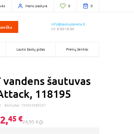
vės
Mano paskyra
0
0
info@zaisluplaneta.lt
aieška
I-V: 9:00-16:00
Lauko žaislų gidas
Prekių ženklai
vandens šautuvas
Attack, 118195
2
Barkodas:
193052089267
2,
45 €
24,95 €