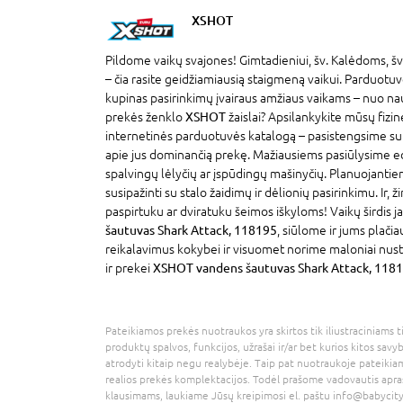
XSHOT
Pildome vaikų svajones! Gimtadieniui, šv. Kalėdoms, šv
– čia rasite geidžiamiausią staigmeną vaikui. Parduotu
kupinas pasirinkimų įvairaus amžiaus vaikams – nuo na
prekės ženklo
XSHOT
žaislai? Apsilankykite mūsų fizi
internetinės parduotuvės katalogą – pasistengsime sut
apie jus dominančią prekę. Mažiausiems pasiūlysime edu
spalvingų lėlyčių ar įspūdingų mašinyčių. Planuojantiem
susipažinti su stalo žaidimų ir dėlionių pasirinkimu. Ir, 
paspirtuku ar dviratuku šeimos iškyloms! Vaikų širdis j
šautuvas Shark Attack, 118195
, siūlome ir jums plači
reikalavimus kokybei ir visuomet norime maloniai nuste
ir prekei
XSHOT vandens šautuvas Shark Attack, 118
Pateikiamos prekės nuotraukos yra skirtos tik iliustraciniams ti
produktų spalvos, funkcijos, užrašai ir/ar bet kurios kitos savy
atrodyti kitaip negu realybėje. Taip pat nuotraukoje pateikiam
realios prekės komplektacijos. Todėl prašome vadovautis apra
klausimams, laukiame Jūsų kreipimosi el. paštu
info@babycity