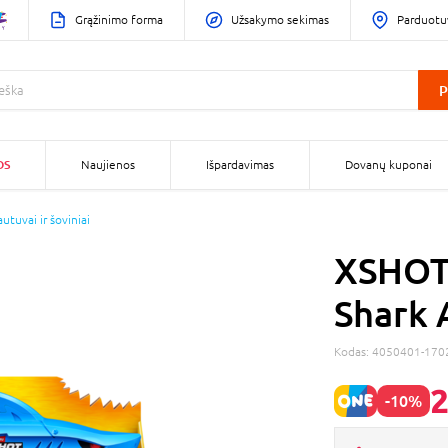
Grąžinimo forma
Užsakymo sekimas
Parduotu
P
OS
Naujienos
Išpardavimas
Dovanų kuponai
autuvai ir šoviniai
XSHOT 
Shark 
Kodas:
4050401-170
2
-10%