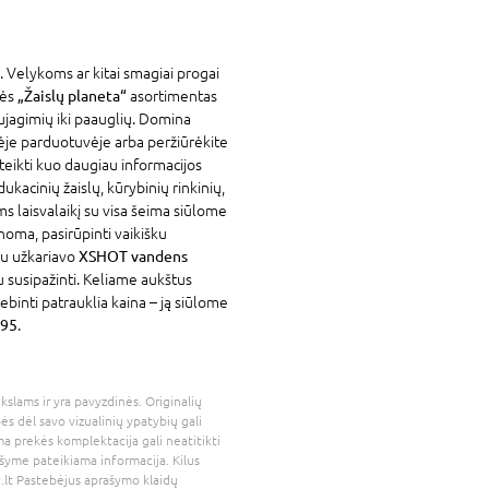
. Velykoms ar kitai smagiai progai
vės
„Žaislų planeta“
asortimentas
ujagimių iki paauglių. Domina
nėje parduotuvėje arba peržiūrėkite
eikti kuo daugiau informacijos
kacinių žaislų, kūrybinių rinkinių,
s laisvalaikį su visa šeima siūlome
žinoma, pasirūpinti vaikišku
au užkariavo
XSHOT vandens
au susipažinti. Keliame aukštus
binti patrauklia kaina – ją siūlome
195
.
kslams ir yra pavyzdinės. Originalių
bės dėl savo vizualinių ypatybių gali
a prekės komplektacija gali neatitikti
šyme pateikiama informacija. Kilus
.lt
Pastebėjus aprašymo klaidų