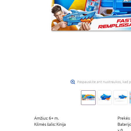
Paspauskite ant nuotraukos, kad p
Amžius:
6+ m.
Prekės 
Kilmės šalis:
Kinija
Baterij
x 0