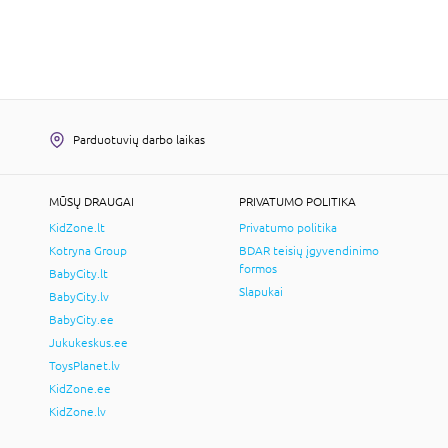
Parduotuvių darbo laikas
MŪSŲ DRAUGAI
PRIVATUMO POLITIKA
KidZone.lt
Privatumo politika
Kotryna Group
BDAR teisių įgyvendinimo
formos
BabyCity.lt
Slapukai
BabyCity.lv
BabyCity.ee
Jukukeskus.ee
ToysPlanet.lv
KidZone.ee
KidZone.lv