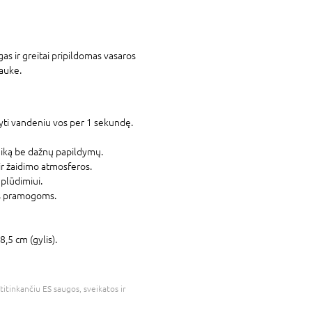
as ir greitai pripildomas vasaros
auke.
ldyti vandeniu vos per 1 sekundę.
laiką be dažnų papildymų.
 ir žaidimo atmosferos.
plūdimiui.
os pramogoms.
8,5 cm (gylis).
atitinkančiu ES saugos, sveikatos ir