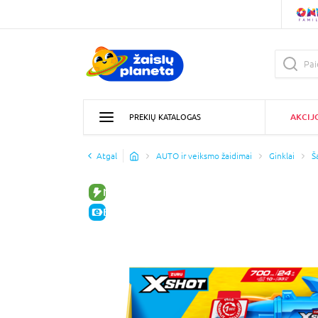
AKCIJ
PREKIŲ KATALOGAS
Atgal
AUTO ir veiksmo žaidimai
Ginklai
Š
NAUJA PREKĖ
E-KAINA