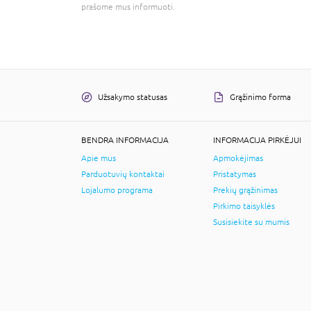
prašome mus informuoti.
Užsakymo statusas
Grąžinimo forma
BENDRA INFORMACIJA
INFORMACIJA PIRKĖJUI
Apie mus
Apmokėjimas
Parduotuvių kontaktai
Pristatymas
Lojalumo programa
Prekių grąžinimas
Pirkimo taisyklės
Susisiekite su mumis