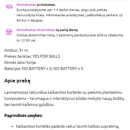
Nemokamas
pristatymas
Siuntą pristatysime per 1-3 darbo dienas, jeigu prie prekės
nenurodyta kitaip. Nemokamas pristatymas į paštomatus perkant už
60 eur ir daugiau.
Nemokamas Atsiėmimas
tą pačią dieną.
Greitas atsiėmimas mūsų ir partnerių parduotuvėse atlikus užsakymą
iki 12:00 val.
Amžius:
3+ m.
Prekės ženklas:
YES FOR SKILLS
Kilmės šalis:
Kinija
Baterijos:
NO BATTERY x 0,
NO BATTERY x 0
Apie prekę
Lavinamosios lietuviškai kalbančios kortelės su piešimo planšetiniu
kompiuteriu – tai smagus ir interaktyvus būdas mokytis naujų žodžių
bei lavinti kalbinius įgūdžius.
Pagrindinės savybės:
Kalbančios kortelės padeda vaikui lavinti kalbos supratimą,