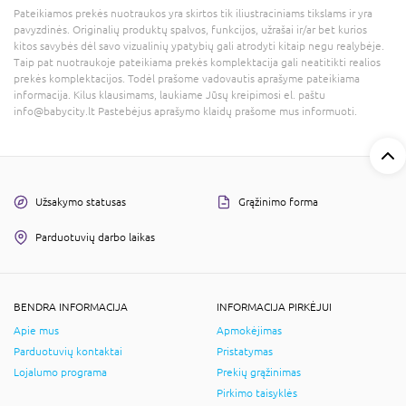
Pateikiamos prekės nuotraukos yra skirtos tik iliustraciniams tikslams ir yra
pavyzdinės. Originalių produktų spalvos, funkcijos, užrašai ir/ar bet kurios
kitos savybės dėl savo vizualinių ypatybių gali atrodyti kitaip negu realybėje.
Taip pat nuotraukoje pateikiama prekės komplektacija gali neatitikti realios
prekės komplektacijos. Todėl prašome vadovautis aprašyme pateikiama
informacija. Kilus klausimams, laukiame Jūsų kreipimosi el. paštu
info@babycity.lt Pastebėjus aprašymo klaidų prašome mus informuoti.
Užsakymo statusas
Grąžinimo forma
Parduotuvių darbo laikas
BENDRA INFORMACIJA
INFORMACIJA PIRKĖJUI
Apie mus
Apmokėjimas
Parduotuvių kontaktai
Pristatymas
Lojalumo programa
Prekių grąžinimas
Pirkimo taisyklės