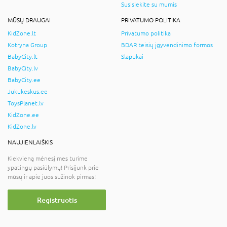
Susisiekite su mumis
MŪSŲ DRAUGAI
PRIVATUMO POLITIKA
KidZone.lt
Privatumo politika
Kotryna Group
BDAR teisių įgyvendinimo formos
BabyCity.lt
Slapukai
BabyCity.lv
BabyCity.ee
Jukukeskus.ee
ToysPlanet.lv
KidZone.ee
KidZone.lv
NAUJIENLAIŠKIS
Kiekvieną mėnesį mes turime
ypatingų pasiūlymų! Prisijunk prie
mūsų ir apie juos sužinok pirmas!
Registruotis