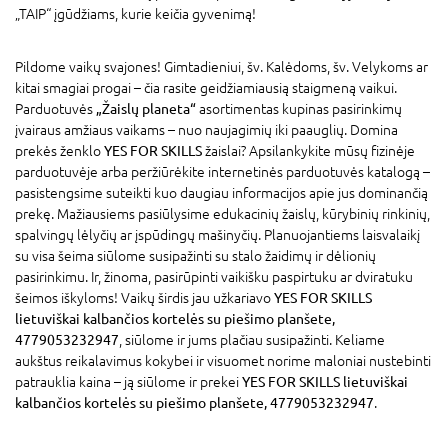
„TAIP“ įgūdžiams, kurie keičia gyvenimą!
Pildome vaikų svajones! Gimtadieniui, šv. Kalėdoms, šv. Velykoms ar
kitai smagiai progai – čia rasite geidžiamiausią staigmeną vaikui.
Parduotuvės
„Žaislų planeta“
asortimentas kupinas pasirinkimų
įvairaus amžiaus vaikams – nuo naujagimių iki paauglių. Domina
prekės ženklo
YES FOR SKILLS
žaislai? Apsilankykite mūsų fizinėje
parduotuvėje arba peržiūrėkite internetinės parduotuvės katalogą –
pasistengsime suteikti kuo daugiau informacijos apie jus dominančią
prekę. Mažiausiems pasiūlysime edukacinių žaislų, kūrybinių rinkinių,
spalvingų lėlyčių ar įspūdingų mašinyčių. Planuojantiems laisvalaikį
su visa šeima siūlome susipažinti su stalo žaidimų ir dėlionių
pasirinkimu. Ir, žinoma, pasirūpinti vaikišku paspirtuku ar dviratuku
šeimos iškyloms! Vaikų širdis jau užkariavo
YES FOR SKILLS
lietuviškai kalbančios kortelės su piešimo planšete,
4779053232947
, siūlome ir jums plačiau susipažinti. Keliame
aukštus reikalavimus kokybei ir visuomet norime maloniai nustebinti
patrauklia kaina – ją siūlome ir prekei
YES FOR SKILLS lietuviškai
kalbančios kortelės su piešimo planšete, 4779053232947
.