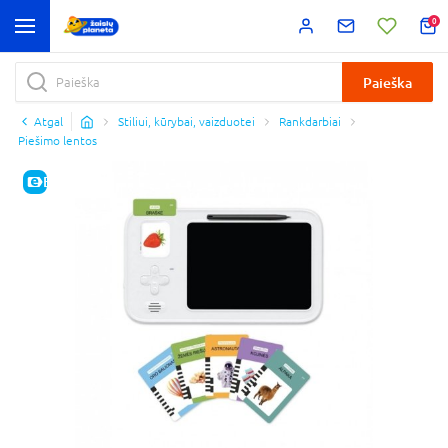
0
Paieška
Atgal
Stiliui, kūrybai, vaizduotei
Rankdarbiai
Piešimo lentos
E-KAINA