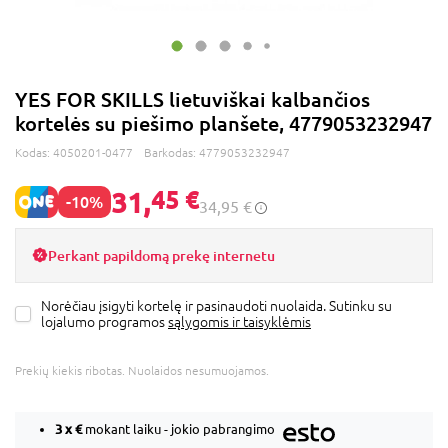
YES FOR SKILLS lietuviškai kalbančios
kortelės su piešimo planšete, 4779053232947
Kodas:
4050201-0477
Barkodas:
4779053232947
31,
45 €
-10%
34,95 €
Perkant papildomą prekę internetu
Norėčiau įsigyti kortelę ir pasinaudoti nuolaida. Sutinku su
lojalumo programos
sąlygomis ir taisyklėmis
Prekių kiekis ribotas. Nuolaidos nesumuojamos.
3 x
€
mokant laiku - jokio pabrangimo