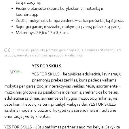
tartį ir žodyną.
Piešimo planšetė skatina kūrybiškumą, motoriką ir
koordinaciją.
Žodžių mokymasis tampa žaidimu – vaikai piešia tai, ką išgirsta.
Sujungia garsinį ir vizualinį mokymąsi į vieną patrauklų įrankį.
Matmenys: 29,6 x 17 x 3,5 cm.
CE ženklas - produktą įvertino gamintojas ir jis laikomas atitinkančiu ES
saugos, sveikatos ir aplinkos apsaugos reikalavimus.
YES FOR SKILLS
YES FOR SKILLS – lietuviškas edukacinių lavinamųjų
priemonių prekės ženklas, kuris padeda vaikams
mokytis per garsą, žodį ir interaktyvias veiklas. Mūsų asortimente –
muzikiniai grotuvai su pasakomis ir dainomis, šnekančios kortelės,
edukaciniai žaidimai, lavinamosios knygos ir užduočių rinkiniai, visi
pateikiami lietuvių kalba ir pritaikyti vaikų raidai. YES FOR SKILLS
išsiskiria moderniu požiūriu, kokybiškais sprendimais ir nuolatine
orientacija į vertę klientui.
YES FOR SKILLS – Jūsų patikimas partneris augimo kelyje. Sakykite