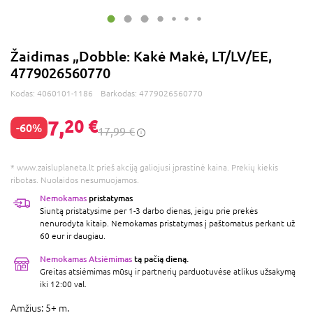
Žaidimas „Dobble: Kakė Makė, LT/LV/EE,
4779026560770
Kodas:
4060101-1186
Barkodas:
4779026560770
7,
20 €
-60%
17,99 €
* www.zaisluplaneta.lt prieš akciją galiojusi įprastinė kaina. Prekių kiekis
ribotas. Nuolaidos nesumuojamos.
Nemokamas
pristatymas
Siuntą pristatysime per 1-3 darbo dienas, jeigu prie prekės
nenurodyta kitaip. Nemokamas pristatymas į paštomatus perkant už
60 eur ir daugiau.
Nemokamas Atsiėmimas
tą pačią dieną.
Greitas atsiėmimas mūsų ir partnerių parduotuvėse atlikus užsakymą
iki 12:00 val.
Amžius:
5+ m.