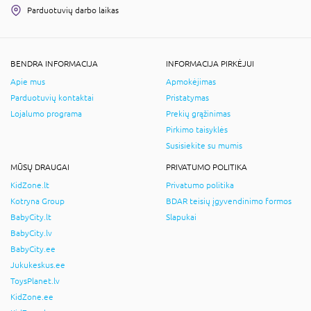
Parduotuvių darbo laikas
BENDRA INFORMACIJA
INFORMACIJA PIRKĖJUI
Apie mus
Apmokėjimas
Parduotuvių kontaktai
Pristatymas
Lojalumo programa
Prekių grąžinimas
Pirkimo taisyklės
Susisiekite su mumis
MŪSŲ DRAUGAI
PRIVATUMO POLITIKA
KidZone.lt
Privatumo politika
Kotryna Group
BDAR teisių įgyvendinimo formos
BabyCity.lt
Slapukai
BabyCity.lv
BabyCity.ee
Jukukeskus.ee
ToysPlanet.lv
KidZone.ee