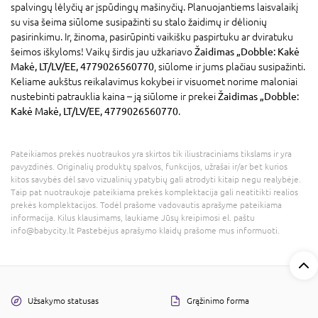
spalvingų lėlyčių ar įspūdingų mašinyčių. Planuojantiems laisvalaikį
su visa šeima siūlome susipažinti su stalo žaidimų ir dėlionių
pasirinkimu. Ir, žinoma, pasirūpinti vaikišku paspirtuku ar dviratuku
šeimos iškyloms! Vaikų širdis jau užkariavo
Žaidimas „Dobble: Kakė
Makė, LT/LV/EE, 4779026560770
, siūlome ir jums plačiau susipažinti.
Keliame aukštus reikalavimus kokybei ir visuomet norime maloniai
nustebinti patrauklia kaina – ją siūlome ir prekei
Žaidimas „Dobble:
Kakė Makė, LT/LV/EE, 4779026560770
.
Pateikiamos prekės nuotraukos yra skirtos tik iliustraciniams tikslams ir yra
pavyzdinės. Originalių produktų spalvos, funkcijos, užrašai ir/ar bet kurios
kitos savybės dėl savo vizualinių ypatybių gali atrodyti kitaip negu realybėje.
Taip pat nuotraukoje pateikiama prekės komplektacija gali neatitikti realios
prekės komplektacijos. Todėl prašome vadovautis aprašyme pateikiama
informacija. Kilus klausimams, laukiame Jūsų kreipimosi el. paštu
info@babycity.lt Pastebėjus aprašymo klaidų prašome mus informuoti.
Užsakymo statusas
Grąžinimo forma