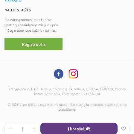
KidZone.lv
NAUJIENLAIŠKIS
Kiekvieną mėnesį mes turime
ypatingų pasiūlymų! Prisijunk prie
mūsų ir apie juos sužinok pirmas!
Registruotis
Kotryna Group, UAB
, Dariaus ir Girėno g. 34, Vilnius, LIETUVA, LT-02189, Įmonės
kodas: 121673734, PVM kodas: LT216737314
© 2026 Visos teisės saugomos. Kopijuoti informaciją be administracijos sutikimo
draudžiama
Į krepšelį