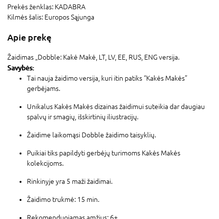
Prekės ženklas:
KADABRA
Kilmės šalis:
Europos Sąjunga
Apie prekę
Žaidimas „Dobble: Kakė Makė, LT, LV, EE, RUS, ENG versija.
Savybės:
Tai nauja žaidimo versija, kuri itin patiks “Kakės Makės”
gerbėjams.
Unikalus Kakės Makės dizainas žaidimui suteikia dar daugiau
spalvų ir smagių, išskirtinių iliustracijų.
Žaidime laikomąsi Dobble žaidimo taisyklių.
Puikiai tiks papildyti gerbėjų turimoms Kakės Makės
kolekcijoms.
Rinkinyje yra 5 maži žaidimai.
Žaidimo trukmė: 15 min.
Rekomenduojamas amžius: 6+.