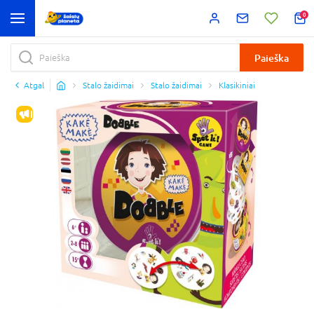
0
Paieška
Atgal
Stalo žaidimai
Stalo žaidimai
Klasikiniai
IŠPARDAVIMAS