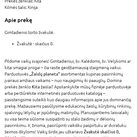
Prekės ženklas:
Kita
Kilmės šalis:
Kinija
Apie prekę
Gimtadienio torto žvakutė.
Žvakutė - skaičius 0.
Pildome vaikų svajones! Gimtadieniui, šv. Kalėdoms, šv. Velykoms ar
kitai smagiai progai – čia rasite geidžiamiausią staigmeną vaikui.
Parduotuvės
„Žaislų planeta“
asortimentas kupinas pasirinkimų
įvairaus amžiaus vaikams – nuo naujagimių iki paauglių. Domina
prekės ženklo
Kita
žaislai? Apsilankykite mūsų fizinėje parduotuvėje
arba peržiūrėkite internetinės parduotuvės katalogą –
pasistengsime suteikti kuo daugiau informacijos apie jus dominančią
prekę. Mažiausiems pasiūlysime edukacinių žaislų, kūrybinių rinkinių,
spalvingų lėlyčių ar įspūdingų mašinyčių. Planuojantiems laisvalaikį
su visa šeima siūlome susipažinti su stalo žaidimų ir dėlionių
pasirinkimu. Ir, žinoma, pasirūpinti vaikišku paspirtuku ar dviratuku
šeimos iškyloms! Vaikų širdis jau užkariavo
Žvakutė skaičius 0,