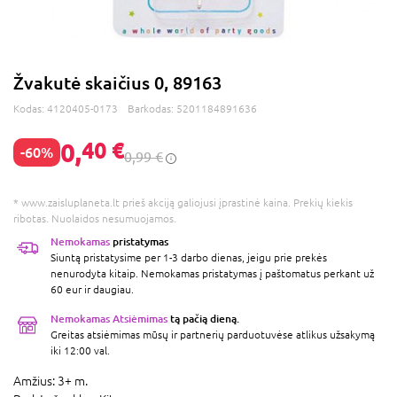
Žvakutė skaičius 0, 89163
Kodas:
4120405-0173
Barkodas:
5201184891636
0,
40 €
-60%
0,99 €
* www.zaisluplaneta.lt prieš akciją galiojusi įprastinė kaina. Prekių kiekis
ribotas. Nuolaidos nesumuojamos.
Nemokamas
pristatymas
Siuntą pristatysime per 1-3 darbo dienas, jeigu prie prekės
nenurodyta kitaip. Nemokamas pristatymas į paštomatus perkant už
60 eur ir daugiau.
Nemokamas Atsiėmimas
tą pačią dieną.
Greitas atsiėmimas mūsų ir partnerių parduotuvėse atlikus užsakymą
iki 12:00 val.
Amžius:
3+ m.