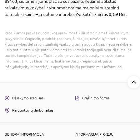
89163
, siūlome ir jums plačiau susipažinti. Keliame aukštus
reikalavimus kokybei ir visuomet norime maloniai nustebinti
patrauklia kaina – ją siūlome ir prekei
Žvakutė skaičius 0, 89163
.
Pateikiamos prekės nuotraukos yra skirtos tik iliustraciniams tikslams ir yra
pavyzdinės. Originalių produktų spalvos, funkcijos, užrašai ir/ar bet kurios
kitos savybės dėl savo vizualinių ypatybių gali atrodyti kitaip negu realybėje.
Taip pat nuotraukoje pateikiama prekės komplektacija gali neatitikti realios
prekės komplektacijos. Todėl prašome vadovautis aprašyme pateikiama
informacija. Kilus klausimams, laukiame Jūsų kreipimosi el. paštu
info@babycity.lt Pastebėjus aprašymo klaidų prašome mus informuoti.
Užsakymo statusas
Grąžinimo forma
Parduotuvių darbo laikas
BENDRA INFORMACIJA
INFORMACIJA PIRKĖJUI