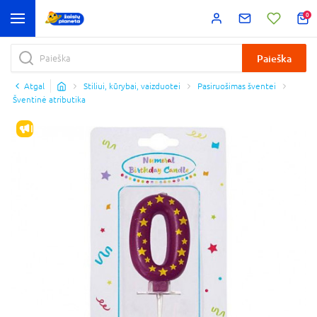
0
Paieška
Atgal
Stiliui, kūrybai, vaizduotei
Pasiruošimas šventei
Šventinė atributika
IŠPARDAVIMAS