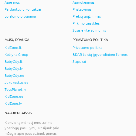
Apie mus
Apmokėjimas
Parduotuvių kontaktai
Pristatymas
Lojalumo programa
Prekių grąžinimas
Pirkimo taisyklės
Susisiekite su mumis
MŪSŲ DRAUGAI
PRIVATUMO POLITIKA
KidZone.lt
Privatumo politika
Kotryna Group
BDAR teisių įgyvendinimo formos
BabyCity.lt
Slapukai
BabyCity.lv
BabyCity.ee
Jukukeskus.ee
ToysPlanet.lv
KidZone.ee
KidZone.lv
NAUJIENLAIŠKIS
Kiekvieną mėnesį mes turime
ypatingų pasiūlymų! Prisijunk prie
mūsų ir apie juos sužinok pirmas!