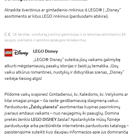
Atraskite šventinius ar gimtadienio rinkinius iš LEGO® | „Disney“
asortimento ar kitus LEGO rinkinius (parduodami atskirai).
CE ženklas - produktą įvertino gamintojas ir jis laikomas atitinkančiu ES
saugos, sveikatos ir aplinkos apsaugos reikalavimus.
LEGO Disney
„LEGO® Disney“ suteikia jūsų vaikams galimybę
atkurti mėgstamiausių pasakų istorijas ir žaisti jų tematika. Jūsų
vaikui atkūrus romantines, nuotykių ir didvyriškas scenas, „Disney“
veikėjai tiesiog atgis!
Pildome vaikų svajones! Gimtadieniui, šv. Kalėdoms, šv. Velykoms ar
kitai smagiai progai – čia rasite geidžiamiausią staigmeną vaikui.
Parduotuvės
„Žaislų planeta“
asortimentas kupinas pasirinkimų
įvairaus amžiaus vaikams – nuo naujagimių iki paauglių. Domina
prekės ženklo
LEGO DISNEY
žaislai? Apsilankykite mūsų fizinėje
parduotuvėje arba peržiūrėkite internetinės parduotuvės katalogą –
pasistengsime suteikti kuo daugiau informacijos apie jus dominančią