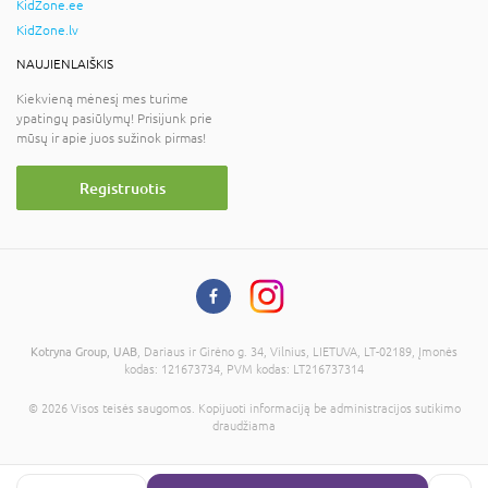
KidZone.ee
KidZone.lv
NAUJIENLAIŠKIS
Kiekvieną mėnesį mes turime
ypatingų pasiūlymų! Prisijunk prie
mūsų ir apie juos sužinok pirmas!
Registruotis
Kotryna Group, UAB
, Dariaus ir Girėno g. 34, Vilnius, LIETUVA, LT-02189, Įmonės
kodas: 121673734, PVM kodas: LT216737314
© 2026 Visos teisės saugomos. Kopijuoti informaciją be administracijos sutikimo
draudžiama