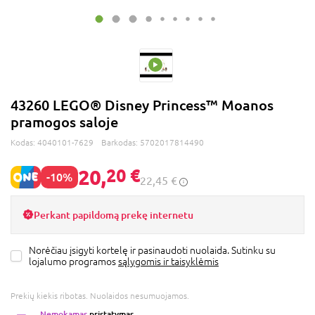
43260 LEGO® Disney Princess™ Moanos
pramogos saloje
Kodas:
4040101-7629
Barkodas:
5702017814490
20,
20 €
-10%
22,45 €
Perkant papildomą prekę internetu
Norėčiau įsigyti kortelę ir pasinaudoti nuolaida. Sutinku su
lojalumo programos
sąlygomis ir taisyklėmis
Prekių kiekis ribotas. Nuolaidos nesumuojamos.
Nemokamas
pristatymas