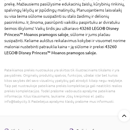
prekę. Mažiausiems pasiūlysime edukacinių žaislų, kūrybinių rinkinių,
spalvingų lėlyčių ar įspūdingų mašinyčių. Planuojantiems laisvalaikį
su visa šeima siūlome susipažinti su stalo žaidimų ir dėlionių
pasirinkimu. Ir, žinoma, pasirūpinti vaikišku paspirtuku ar dviratuku
šeimos iškyloms! Vaikų širdis jau užkariavo
43260 LEGO® Disney
Princess™ Moanos pramogos saloje
, siūlome ir jums plačiau
susipažinti. Keliame aukštus reikalavimus kokybei ir visuomet norime
maloniai nustebinti patrauklia kaina – ją siūlome ir prekei
43260
LEGO® Disney Princess™ Moanos pramogos saloje
.
Pateikiamos prekės nuotraukos yra skirtos tik iliustraciniams tikslams ir yra
pavyzdinės. Originalių produktų spalvos, funkcijos, užrašai ir/ar bet kurios
kitos savybės dėl savo vizualinių ypatybių gali atrodyti kitaip negu realybėje.
Taip pat nuotraukoje pateikiama prekės komplektacija gali neatitikti realios
prekės komplektacijos. Todėl prašome vadovautis aprašyme pateikiama
informacija. Kilus klausimams, laukiame Jūsų kreipimosi el. paštu
info@babycity.lt Pastebėjus aprašymo klaidų prašome mus informuoti.