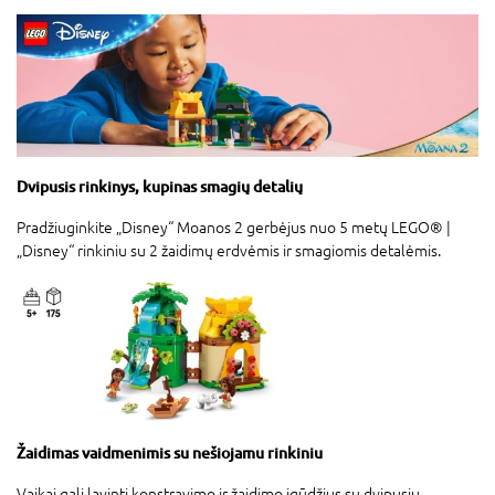
Dvipusis rinkinys, kupinas smagių detalių
Pradžiuginkite „Disney“ Moanos 2 gerbėjus nuo 5 metų LEGO® |
„Disney“ rinkiniu su 2 žaidimų erdvėmis ir smagiomis detalėmis.
Žaidimas vaidmenimis su nešiojamu rinkiniu
Vaikai gali lavinti konstravimo ir žaidimo įgūdžius su dvipusiu