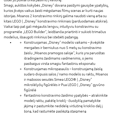
Smagi, aukštos kokybės „Disney“ dovana pasižymi gausybe ypatybių,
kurios įkvėps vaikus žaisti mėgstamas filmų scenas ar kurti naujas
istorijas. Moanos 2 konstravimo rinkinį galima naudoti vieną arba su
kitais LEGO ǀ „Disney“ konstravimo rinkiniais (parduodamais atskirai).
Vaikai taip pat gali mėgautis lengvu, intuityviu konstravimu su
programėle „LEGO Builder“, leidžiančia priartinti ir sukioti trimačius
modelius, išsaugoti rinkinius bei stebėti pažangą.
Konstruojamas „Disney“ modelis vaikams – įkvėpkite
mergaites ir berniukus nuo 5 metų su konstravimo
žaislu „Moanos pramogos saloje“, kuris yra paruoštas
išradingiems žaidimams vaidmenimis, o jiems
pasibaigus virsta smagiu fantastiniu eksponatu
Konstruojamas mikropasaulis – konstruojamą žaislą
sudaro dvipusis salos / namo modelis su raktu, Moanos
ir mažosios sesutės Simea LEGO® ǀ „Disney“
mikrolėlyčių figūrėlės ir Pua LEGO ǀ „Disney“ gyvūno
figūrėlė
Fantastinio konstravimo žaidimo ypatybės – atrakinkite
modelį raktu, pakėlę krioklį - čiuožyklą pamatykite
įėjimą ir pastumkite nedidelę viršutinę krioklio dalį į
šoną, kad rastumėte paslėptą staigmeną