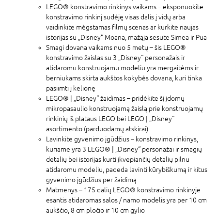
LEGO® konstravimo rinkinys vaikams – eksponuokite
konstravimo rinkinį sudėję visas dalis į vidų arba
vaidinkite mėgstamas filmų scenas ar kurkite naujas
istorijas su „Disney“ Moana, mažąja sesute Simea ir Pua
Smagi dovana vaikams nuo 5 metų – šis LEGO®
konstravimo žaislas su 3 „Disney“ personažais ir
atidaromu konstruojamu modeliu yra mergaitėms ir
berniukams skirta aukštos kokybės dovana, kuri tinka
pasiimti į kelionę
LEGO® ǀ „Disney“ žaidimas – pridėkite šį įdomų
mikropasaulio konstruojamą žaislą prie konstruojamų
rinkinių iš plataus LEGO bei LEGO ǀ „Disney“
asortimento (parduodamų atskirai)
Lavinkite gyvenimo įgūdžius – konstravimo rinkinys,
kuriame yra 3 LEGO® ǀ „Disney“ personažai ir smagių
detalių bei istorijas kurti įkvepiančių detalių pilnu
atidaromu modeliu, padeda lavinti kūrybiškumą ir kitus
gyvenimo įgūdžius per žaidimą
Matmenys – 175 dalių LEGO® konstravimo rinkinyje
esantis atidaromas salos / namo modelis yra per 10 cm
aukščio, 8 cm pločio ir 10 cm gylio