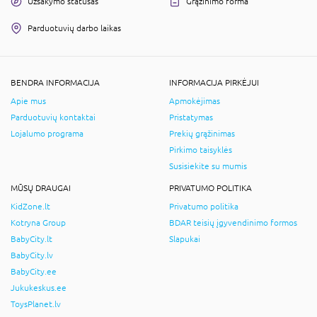
Užsakymo statusas
Grąžinimo forma
Parduotuvių darbo laikas
BENDRA INFORMACIJA
INFORMACIJA PIRKĖJUI
Apie mus
Apmokėjimas
Parduotuvių kontaktai
Pristatymas
Lojalumo programa
Prekių grąžinimas
Pirkimo taisyklės
Susisiekite su mumis
MŪSŲ DRAUGAI
PRIVATUMO POLITIKA
KidZone.lt
Privatumo politika
Kotryna Group
BDAR teisių įgyvendinimo formos
BabyCity.lt
Slapukai
BabyCity.lv
BabyCity.ee
Jukukeskus.ee
ToysPlanet.lv