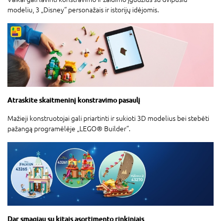
modeliu, 3 „Disney“ personažais ir istorijų idėjomis.
Atraskite skaitmeninį konstravimo pasaulį
Mažieji konstruotojai gali priartinti ir sukioti 3D modelius bei stebėti
pažangą programėlėje „LEGO® Builder“.
Dar smagiau su kitais asortimento rinkiniais