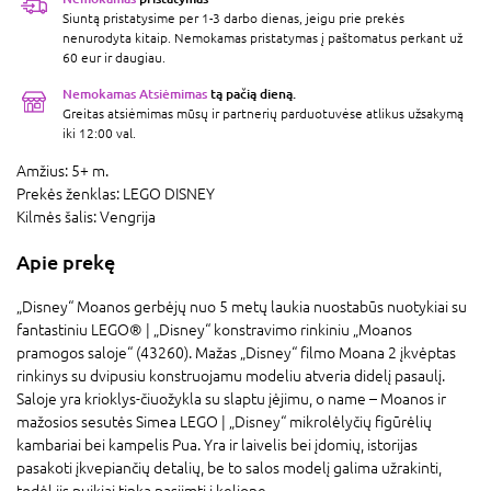
Siuntą pristatysime per 1-3 darbo dienas, jeigu prie prekės
nenurodyta kitaip. Nemokamas pristatymas į paštomatus perkant už
60 eur ir daugiau.
Nemokamas Atsiėmimas
tą pačią dieną.
Greitas atsiėmimas mūsų ir partnerių parduotuvėse atlikus užsakymą
iki 12:00 val.
Amžius:
5+ m.
Prekės ženklas:
LEGO DISNEY
Kilmės šalis:
Vengrija
Apie prekę
„Disney“ Moanos gerbėjų nuo 5 metų laukia nuostabūs nuotykiai su
fantastiniu LEGO® ǀ „Disney“ konstravimo rinkiniu „Moanos
pramogos saloje“ (43260). Mažas „Disney“ filmo Moana 2 įkvėptas
rinkinys su dvipusiu konstruojamu modeliu atveria didelį pasaulį.
Saloje yra krioklys-čiuožykla su slaptu įėjimu, o name – Moanos ir
mažosios sesutės Simea LEGO ǀ „Disney“ mikrolėlyčių figūrėlių
kambariai bei kampelis Pua. Yra ir laivelis bei įdomių, istorijas
pasakoti įkvepiančių detalių, be to salos modelį galima užrakinti,
todėl jis puikiai tinka pasiimti į kelionę.