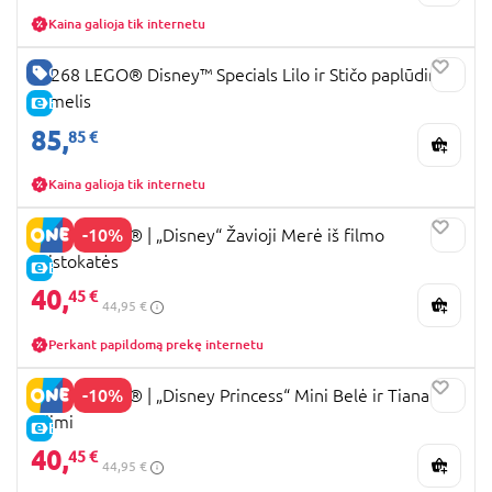
Kaina galioja tik internetu
GERA KAINA
43268 LEGO® Disney™ Specials Lilo ir Stičo paplūdimio
namelis
E-KAINA
85,
85 €
Kaina galioja tik internetu
-10%
43286 LEGO® ǀ „Disney“ Žavioji Merė iš filmo
Aristokatės
E-KAINA
40,
45 €
44,95 €
Perkant papildomą prekę internetu
-10%
43291 LEGO® ǀ „Disney Princess“ Mini Belė ir Tiana su
pilimi
E-KAINA
40,
45 €
44,95 €