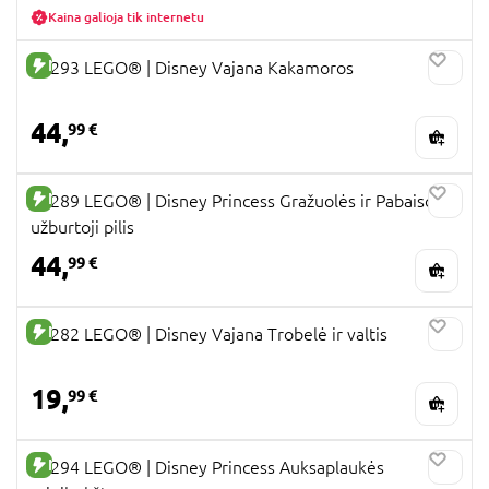
Kaina galioja tik internetu
NAUJA PREKĖ
43293 LEGO® ǀ Disney Vajana Kakamoros
44,
99 €
NAUJA PREKĖ
43289 LEGO® ǀ Disney Princess Gražuolės ir Pabaisos
užburtoji pilis
44,
99 €
NAUJA PREKĖ
43282 LEGO® ǀ Disney Vajana Trobelė ir valtis
19,
99 €
NAUJA PREKĖ
43294 LEGO® ǀ Disney Princess Auksaplaukės