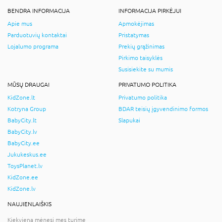
BENDRA INFORMACIJA
INFORMACIJA PIRKĖJUI
Apie mus
Apmokėjimas
Parduotuvių kontaktai
Pristatymas
Lojalumo programa
Prekių grąžinimas
Pirkimo taisyklės
Susisiekite su mumis
MŪSŲ DRAUGAI
PRIVATUMO POLITIKA
KidZone.lt
Privatumo politika
Kotryna Group
BDAR teisių įgyvendinimo formos
BabyCity.lt
Slapukai
BabyCity.lv
BabyCity.ee
Jukukeskus.ee
ToysPlanet.lv
KidZone.ee
KidZone.lv
NAUJIENLAIŠKIS
Kiekvieną mėnesį mes turime