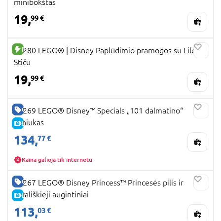
minibokštas
19,
99 €
NAUJA PREKĖ
43280 LEGO® ǀ Disney Paplūdimio pramogos su Lilo ir
Stiču
19,
99 €
GERA KAINA
43269 LEGO® Disney™ Specials „101 dalmatino“
šuniukas
E-KAINA
134,
77 €
Kaina galioja tik internetu
GERA KAINA
43267 LEGO® Disney Princess™ Princesės pilis ir
karališkieji augintiniai
E-KAINA
113,
03 €