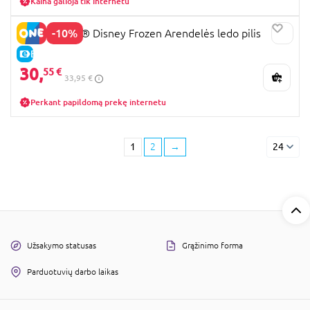
Kaina galioja tik internetu
-10%
43265 LEGO® Disney Frozen Arendelės ledo pilis
E-KAINA
30,
55 €
33,95 €
Perkant papildomą prekę internetu
1
2
→
24
Užsakymo statusas
Grąžinimo forma
Parduotuvių darbo laikas