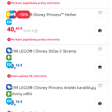
Perkant papildomą prekę internetu
-10%
43272 LEGO® Disney Princess™ Heihei
E-KAINA
40,
45 €
44,95 €
Perkant papildomą prekę internetu
GERA KAINA
43296 LEGO® | Disney Stičas ir Skramp
NAUJA PREKĖ
63,
E-KAINA
16 €
Kaina galioja tik internetu
GERA KAINA
43299 LEGO® ǀ Disney Princess Arielės karališkųjų
vestuvių valtis
NAUJA PREKĖ
63,
E-KAINA
16 €