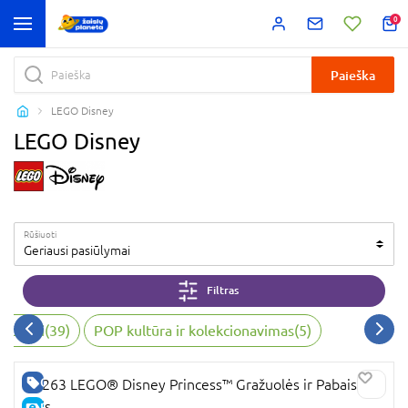
0
Paieška
LEGO Disney
LEGO Disney
Rūšiuoti
Geriausi pasiūlymai
Filtras
ktoriai
(
39
)
POP kultūra ir kolekcionavimas
(
5
)
GERA KAINA
43263 LEGO® Disney Princess™ Gražuolės ir Pabaisos
pilis
E-KAINA