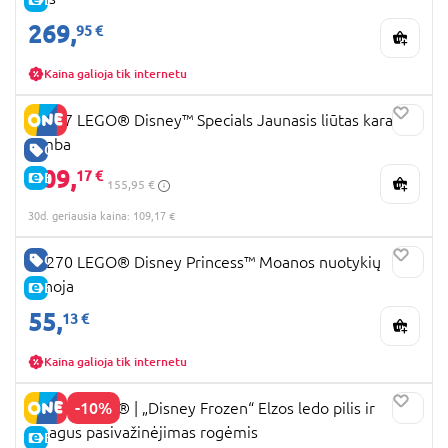
269,
95 €
Kaina galioja tik internetu
43247 LEGO® Disney™ Specials Jaunasis liūtas karalius
Simba
GERA KAINA
109,
17 €
E-KAINA
155,95 €
30d. geriausia kaina: 109,17 €
GERA KAINA
43270 LEGO® Disney Princess™ Moanos nuotykių
kanoja
E-KAINA
55,
13 €
Kaina galioja tik internetu
-10%
43281 LEGO® ǀ „Disney Frozen“ Elzos ledo pilis ir
smagus pasivažinėjimas rogėmis
E-KAINA