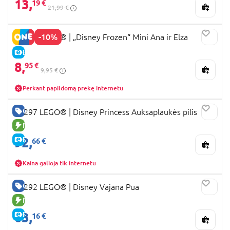
13,
19 €
21,99 €
-10%
43284 LEGO® ǀ „Disney Frozen“ Mini Ana ir Elza
E-KAINA
8,
95 €
9,95 €
Perkant papildomą prekę internetu
GERA KAINA
43297 LEGO® ǀ Disney Princess Auksaplaukės pilis
NAUJA PREKĖ
92,
E-KAINA
66 €
Kaina galioja tik internetu
GERA KAINA
43292 LEGO® | Disney Vajana Pua
NAUJA PREKĖ
63,
E-KAINA
16 €