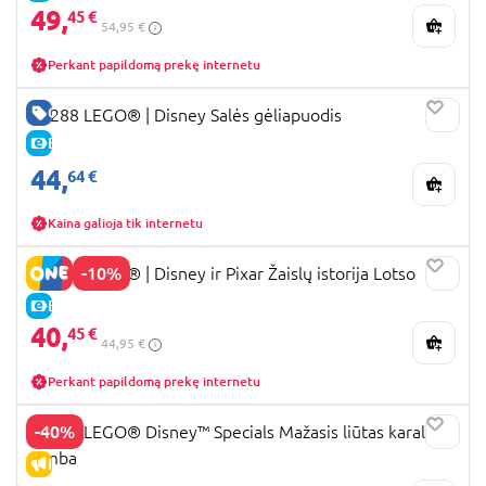
49,
45 €
54,95 €
Perkant papildomą prekę internetu
GERA KAINA
43288 LEGO® ǀ Disney Salės gėliapuodis
E-KAINA
44,
64 €
Kaina galioja tik internetu
-10%
43306 LEGO® ǀ Disney ir Pixar Žaislų istorija Lotso
E-KAINA
40,
45 €
44,95 €
Perkant papildomą prekę internetu
-40%
43243 LEGO® Disney™ Specials Mažasis liūtas karalius
Simba
IŠPARDAVIMAS