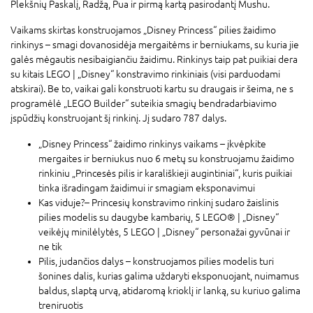
Plekšnių Paskalį, Radžą, Pua ir pirmą kartą pasirodantį Mushu.
Vaikams skirtas konstruojamos „Disney Princess“ pilies žaidimo
rinkinys – smagi dovanosidėja mergaitėms ir berniukams, su kuria jie
galės mėgautis nesibaigiančiu žaidimu. Rinkinys taip pat puikiai dera
su kitais LEGO ǀ „Disney“ konstravimo rinkiniais (visi parduodami
atskirai). Be to, vaikai gali konstruoti kartu su draugais ir šeima, ne s
programėlė „LEGO Builder“ suteikia smagių bendradarbiavimo
įspūdžių konstruojant šį rinkinį. Jį sudaro 787 dalys.
„Disney Princess“ žaidimo rinkinys vaikams – įkvėpkite
mergaites ir berniukus nuo 6 metų su konstruojamu žaidimo
rinkiniu „Princesės pilis ir karališkieji augintiniai“, kuris puikiai
tinka išradingam žaidimui ir smagiam eksponavimui
Kas viduje?– Princesių konstravimo rinkinį sudaro žaislinis
pilies modelis su daugybe kambarių, 5 LEGO® ǀ „Disney“
veikėjų minilėlytės, 5 LEGO ǀ „Disney“ personažai gyvūnai ir
ne tik
Pilis, judančios dalys – konstruojamos pilies modelis turi
šonines dalis, kurias galima uždaryti eksponuojant, nuimamus
baldus, slaptą urvą, atidaromą krioklį ir lanką, su kuriuo galima
treniruotis