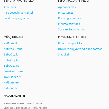
BENDRA INFORMACIJA
INFORMACIJA PIRKĖJUI
Apie mus
Apmokėjimas
Parduotuvių kontaktai
Pristatymas
Lojalumo programa
Prekių grąžinimas
Pirkimo taisyklės
Susisiekite su mumis
MŪSŲ DRAUGAI
PRIVATUMO POLITIKA
KidZone.lt
Privatumo politika
Kotryna Group
BDAR teisių įgyvendinimo formos
BabyCity.lt
Slapukai
BabyCity.lv
BabyCity.ee
Jukukeskus.ee
ToysPlanet.lv
KidZone.ee
KidZone.lv
NAUJIENLAIŠKIS
Kiekvieną mėnesį mes turime
ypatingų pasiūlymų! Prisijunk prie