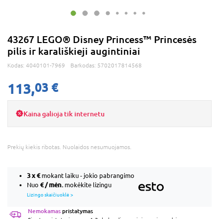
43267 LEGO® Disney Princess™ Princesės
pilis ir karališkieji augintiniai
Kodas:
4040101-7969
Barkodas:
5702017814568
113,
03 €
Kaina galioja tik internetu
Prekių kiekis ribotas. Nuolaidos nesumuojamos.
3 x
€
mokant laiku - jokio pabrangimo
€ / mėn.
Nuo
mokėkite lizingu
Lizingo skaičiuoklė >
Nemokamas
pristatymas