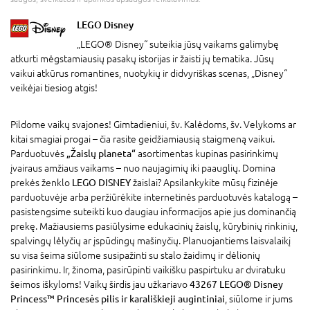
LEGO Disney
„LEGO® Disney“ suteikia jūsų vaikams galimybę
atkurti mėgstamiausių pasakų istorijas ir žaisti jų tematika. Jūsų
vaikui atkūrus romantines, nuotykių ir didvyriškas scenas, „Disney“
veikėjai tiesiog atgis!
Pildome vaikų svajones! Gimtadieniui, šv. Kalėdoms, šv. Velykoms ar
kitai smagiai progai – čia rasite geidžiamiausią staigmeną vaikui.
Parduotuvės
„Žaislų planeta“
asortimentas kupinas pasirinkimų
įvairaus amžiaus vaikams – nuo naujagimių iki paauglių. Domina
prekės ženklo
LEGO DISNEY
žaislai? Apsilankykite mūsų fizinėje
parduotuvėje arba peržiūrėkite internetinės parduotuvės katalogą –
pasistengsime suteikti kuo daugiau informacijos apie jus dominančią
prekę. Mažiausiems pasiūlysime edukacinių žaislų, kūrybinių rinkinių,
spalvingų lėlyčių ar įspūdingų mašinyčių. Planuojantiems laisvalaikį
su visa šeima siūlome susipažinti su stalo žaidimų ir dėlionių
pasirinkimu. Ir, žinoma, pasirūpinti vaikišku paspirtuku ar dviratuku
šeimos iškyloms! Vaikų širdis jau užkariavo
43267 LEGO® Disney
Princess™ Princesės pilis ir karališkieji augintiniai
, siūlome ir jums