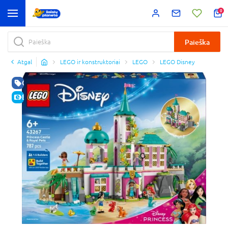
0
Paieška
Atgal
LEGO ir konstruktoriai
LEGO
LEGO Disney
GERA KAINA
E-KAINA