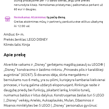
Siuntą pristatysime per 1-3 darbo dienas, jeigu prie prekės
nenurodyta kitaip. Nemokamas pristatymas į paštomatus perkant už
60 eur ir daugiau.
Nemokamas Atsiėmimas
tą pačią dieną.
Greitas atsiėmimas mūsų ir partnerių parduotuvėse atlikus užsakymą
iki 12:00 val.
Amžius:
6+ m.
Prekės ženklas:
LEGO DISNEY
Kilmės šalis:
Kinija
Apie prekę
Atverkite vaikams ir „Disney“ gerbėjams magišką pasaulį su LEGO® ǀ
„Disney“ konstravimo ir žaidimo rinkiniu „Princesės pilis ir karališkieji
augintiniai“ (43267). Ši dovanos idėja, skirta mergaitėms ir
berniukams nuo 6 metų, yra su pilimi, kuriojeyra kambariai kiekvienai
princesei, ir kurią galima uždaryti eksponuojant. Rinkinyje rasite ir
daugybę priedų bei funkcijų, įskaitant lanką, krioklio tunelį,
nuimamus baldus ir kitus dalykus. Konstruojamas žaislas turi 5 LEGO
ǀ „Disney“ veikėjų Arielės, Auksaplaukės, Mulan, Džasminos ir
Moanos minilėlytes bei 5 LEGO ǀ „Disney“ personažus gyvūnus: