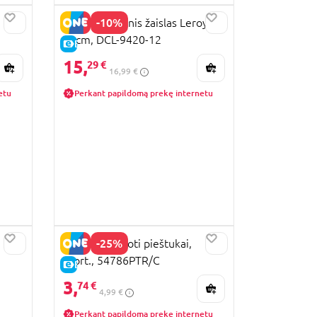
-10%
STITCH Pliušinis žaislas Leroy
20cm, DCL-9420-12
E-KAINA
15,
29 €
16,99 €
etu
Perkant papildomą prekę internetu
-25%
STITCH spalvoti pieštukai,
asort., 54786PTR/C
E-KAINA
3,
74 €
4,99 €
Perkant papildomą prekę internetu