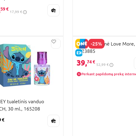
,
59 €
17,99 €
-25%
STITCH kuprinė Love More,
F023885
E-KAINA
39,
74 €
52,99 €
Perkant papildomą prekę intern
EY tualetinis vanduo
CH, 30 ml., 165208
9 €