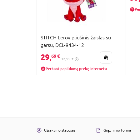
Pe
STITCH Leroy pliušinis žaislas su
garsu, DCL-9434-12
29,
69 €
32,99 €
Perkant papildomą prekę internetu
Užsakymo statusas
Grąžinimo forma