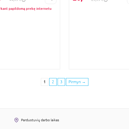
rkant papildomą prekę internetu
1
2
3
Pirmyn
→
Parduotuvių darbo laikas