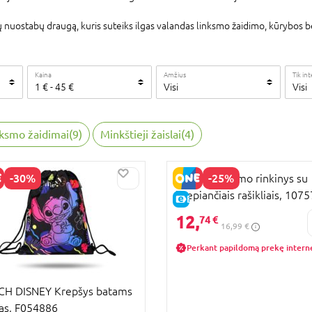
utų nuostabų draugą, kuris suteiks ilgas valandas linksmo žaidimo, kūrybos 
Kaina
Amžius
Tik in
1
€
-
45
€
Visi
Visi
ksmo žaidimai
(
9
)
Minkštieji žaislai
(
4
)
-30%
-25%
STITCH piešimo rinkinys su
kvepiančiais rašikliais, 107
E-KAINA
12,
74 €
16,99 €
Perkant papildomą prekę intern
CH DISNEY Krepšys batams
as, F054886