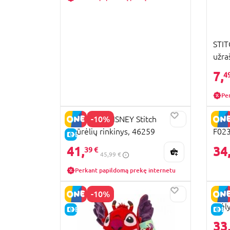
STIT
užra
995
7,
4
Pe
-10%
JUST PLAY DISNEY Stitch
STIT
figūrėlių rinkinys, 46259
F02
E-KAINA
41,
34
39 €
45,99 €
Perkant papildomą prekę internetu
-10%
STIT
mėly
E-KAINA
E-
33