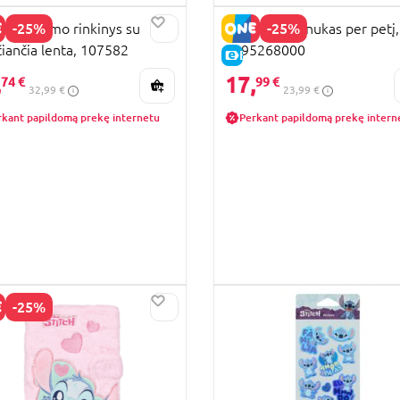
-25%
-25%
CH piešimo rinkinys su
STITCH rankinukas per petį,
čiančia lenta, 107582
9195268000
KAINA
E-KAINA
,
17,
74 €
99 €
32,99 €
23,99 €
rkant papildomą prekę internetu
Perkant papildomą prekę intern
-25%
KAINA