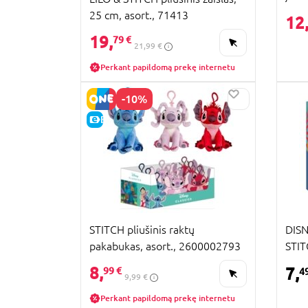
25 cm, asort., 71413
12
19,
79 €
21,99 €
Perkant papildomą prekę internetu
-10%
E-KAINA
STITCH pliušinis raktų
DISN
pakabukas, asort., 2600002793
STIT
8,
7,
99 €
4
9,99 €
Perkant papildomą prekę internetu