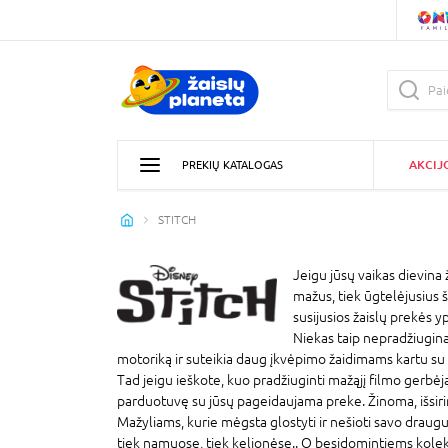
AKCIJ
PREKIŲ KATALOGAS
STITCH
Jeigu jūsų vaikas dievina ž
mažus, tiek ūgtelėjusius š
susijusios žaislų prekės yp
Niekas taip nepradžiugina 
motoriką ir suteikia daug įkvėpimo žaidimams kartu su dr
Tad jeigu ieškote, kuo pradžiuginti mažąjį filmo gerbėją,
parduotuvę su jūsų pageidaujama preke. Žinoma, išsirink
Mažyliams, kurie mėgsta glostyti ir nešioti savo draugus
tiek namuose, tiek kelionėse.. O besidomintiems kolekcijo