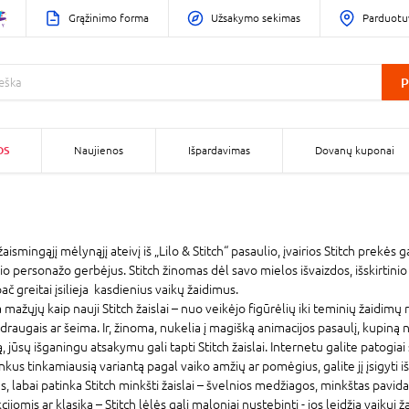
Grąžinimo forma
Užsakymo sekimas
Parduotu
P
OS
Naujienos
Išpardavimas
Dovanų kuponai
aismingąjį mėlynąjį ateivį iš „Lilo & Stitch“ pasaulio, įvairios Stitch prekės g
io personažo gerbėjus. Stitch žinomas dėl savo mielos išvaizdos, išskirtinio 
ač greitai įsilieja kasdienius vaikų žaidimus.
mažųjų kaip nauji Stitch žaislai – nuo veikėjo figūrėlių iki teminių žaidimų 
augais ar šeima. Ir, žinoma, nukelia į magišką animacijos pasaulį, kupiną n
 jūsų išganingu atsakymu gali tapti Stitch žaislai. Internetu galite patogiai 
us tinkamiausią variantą pagal vaiko amžių ar pomėgius, galite jį įsigyti iš
, labai patinka Stitch minkšti žaislai – švelnios medžiagos, minkštas pavida
mis ar klasika – Stitch lėlės gali maloniai nustebinti - jos leidžia vaikui ža