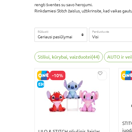
rengti šventes su savo herojumi.
Rinkdamiesi Stitch žaislus, užtikrinsite, kad vaikas ga
Rūšiuoti
Parduotuvės
Geriausi pasiūlymai
Visi
Stiliui, kūrybai, vaizduotei
(
44
)
AUTO ir vei
-10%
E-KAINA
STIT
juod
LILO & STITCH pliušinis žaislas,