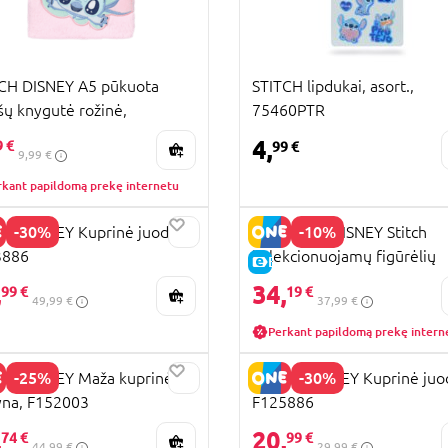
CH DISNEY A5 pūkuota
STITCH lipdukai, asort.,
šų knygutė rožinė,
75460PTR
27PTR
4,
9 €
99 €
9,99 €
rkant papildomą prekę internetu
-30%
-10%
CH DISNEY Kuprinė juoda,
JUST PLAY DISNEY Stitch
3886
kolekcionuojamų figūrėlių
E-KAINA
rinkinys, 46211
,
34,
99 €
19 €
49,99 €
37,99 €
Perkant papildomą prekę intern
-25%
-30%
CH DISNEY Maža kuprinė
STITCH DISNEY Kuprinė juo
na, F152003
F125886
KAINA
,
20,
74 €
99 €
44,99 €
29,99 €