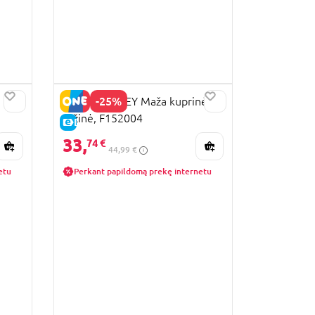
-25%
STITCH DISNEY Maža kuprinė
rožinė, F152004
E-KAINA
33,
74 €
44,99 €
etu
Perkant papildomą prekę internetu