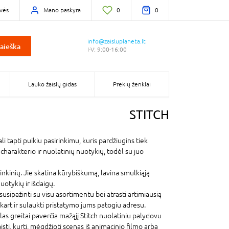
vės
Mano paskyra
0
0
info@zaisluplaneta.lt
aieška
I-V: 9:00-16:00
Lauko žaislų gidas
Prekių ženklai
STITCH
ali tapti puikiu pasirinkimu, kuris pardžiugins tiek
charakterio ir nuolatinių nuotykių, todėl su juo
rinkinių. Jie skatina kūrybiškumą, lavina smulkiąją
uotykių ir išdaigų.
susipažinti su visu asortimentu bei atrasti artimiausią
kart ir sulaukti pristatymo jums patogiu adresu.
las greitai paverčia mažąjį Stitch nuolatiniu palydovu
isti, kurti, mėgdžioti scenas iš animacinio filmo arba