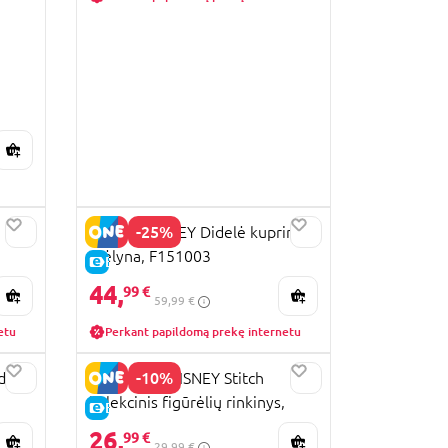
-25%
STITCH DISNEY Didelė kuprinė
mėlyna, F151003
E-KAINA
44,
99 €
59,99 €
etu
Perkant papildomą prekę internetu
-10%
da,
JUST PLAY DISNEY Stitch
kolekcinis figūrėlių rinkinys,
E-KAINA
46254
26,
99 €
29,99 €