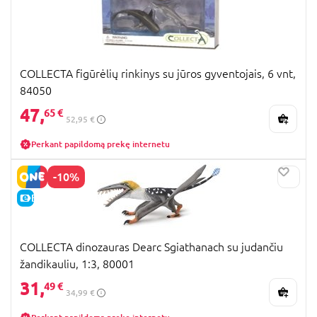
COLLECTA figūrėlių rinkinys su jūros gyventojais, 6 vnt,
84050
47,
65 €
52,95 €
Perkant papildomą prekę internetu
-10%
E-KAINA
COLLECTA dinozauras Dearc Sgiathanach su judančiu
žandikauliu, 1:3, 80001
31,
49 €
34,99 €