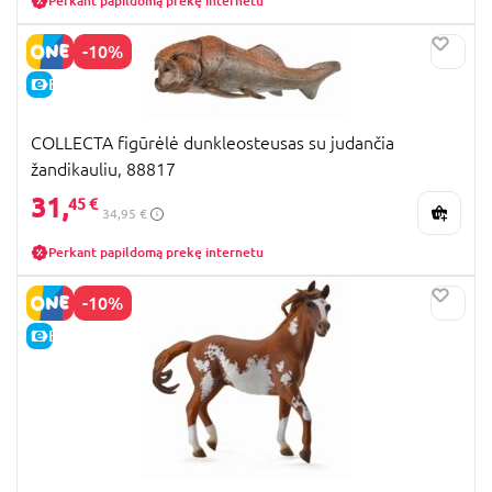
Perkant papildomą prekę internetu
-10%
E-KAINA
COLLECTA figūrėlė dunkleosteusas su judančia
žandikauliu, 88817
31,
45 €
34,95 €
Perkant papildomą prekę internetu
-10%
E-KAINA