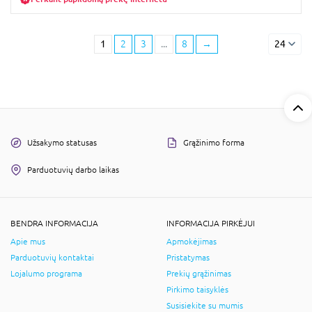
1
2
3
...
8
→
24
Užsakymo statusas
Grąžinimo forma
Parduotuvių darbo laikas
BENDRA INFORMACIJA
INFORMACIJA PIRKĖJUI
Apie mus
Apmokėjimas
Parduotuvių kontaktai
Pristatymas
Lojalumo programa
Prekių grąžinimas
Pirkimo taisyklės
Susisiekite su mumis