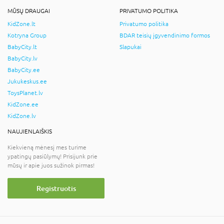
MŪSŲ DRAUGAI
PRIVATUMO POLITIKA
KidZone.lt
Privatumo politika
Kotryna Group
BDAR teisių įgyvendinimo formos
BabyCity.lt
Slapukai
BabyCity.lv
BabyCity.ee
Jukukeskus.ee
ToysPlanet.lv
KidZone.ee
KidZone.lv
NAUJIENLAIŠKIS
Kiekvieną mėnesį mes turime
ypatingų pasiūlymų! Prisijunk prie
mūsų ir apie juos sužinok pirmas!
Registruotis