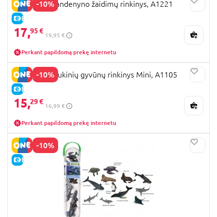
-10%
COLLECTA vandenyno žaidimų rinkinys, A1221
E-KAINA
17,
95 €
19,95 €
Perkant papildomą prekę internetu
-10%
COLLECTA laukinių gyvūnų rinkinys Mini, A1105
E-KAINA
15,
29 €
16,99 €
Perkant papildomą prekę internetu
-10%
E-KAINA