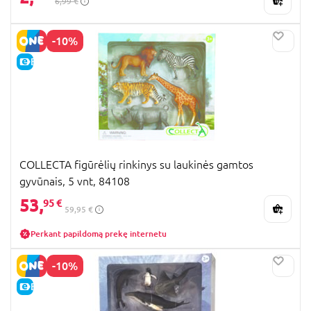
6,99 €
-10%
E-KAINA
COLLECTA figūrėlių rinkinys su laukinės gamtos
gyvūnais, 5 vnt, 84108
53,
95 €
59,95 €
Perkant papildomą prekę internetu
-10%
E-KAINA