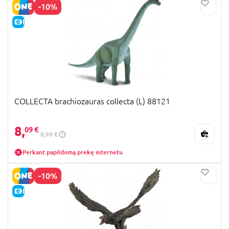
-10%
E-KAINA
COLLECTA brachiozauras collecta (L) 88121
8,
09 €
8,99 €
Perkant papildomą prekę internetu
-10%
E-KAINA