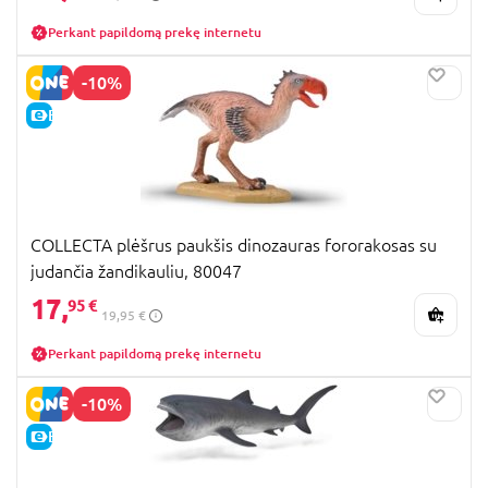
Perkant papildomą prekę internetu
-10%
E-KAINA
COLLECTA plėšrus paukšis dinozauras fororakosas su
judančia žandikauliu, 80047
17,
95 €
19,95 €
Perkant papildomą prekę internetu
-10%
E-KAINA