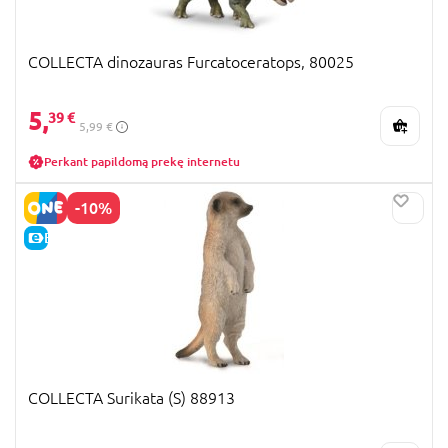
COLLECTA dinozauras Furcatoceratops, 80025
5,
39 €
5,99 €
Perkant papildomą prekę internetu
-10%
E-KAINA
COLLECTA Surikata (S) 88913