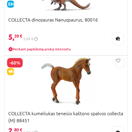
E-KAINA
COLLECTA dinozauras Nanuqsaurus, 80016
5,
39 €
5,99 €
Perkant papildomą prekę internetu
-60%
IŠPARDAVIMAS
COLLECTA kumeliukas tenesio kaštono spalvos collecta
(M) 88451
2,
80 €