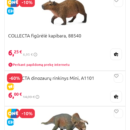
-10%
E-KAINA
COLLECTA figūrėlė kapibara, 88540
6,
25 €
6,95 €
Perkant papildomą prekę internetu
-60%
COLLECTA dinozaurų rinkinys Mini, A1101
IŠPARDAVIMAS
6,
00 €
14,99 €
-10%
E-KAINA