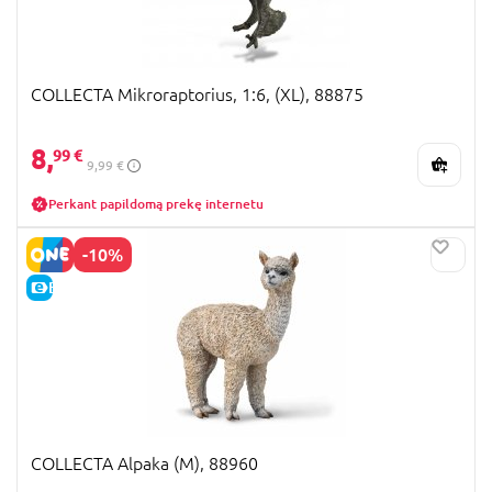
COLLECTA Mikroraptorius, 1:6, (XL), 88875
8,
99 €
9,99 €
Perkant papildomą prekę internetu
-10%
E-KAINA
COLLECTA Alpaka (M), 88960