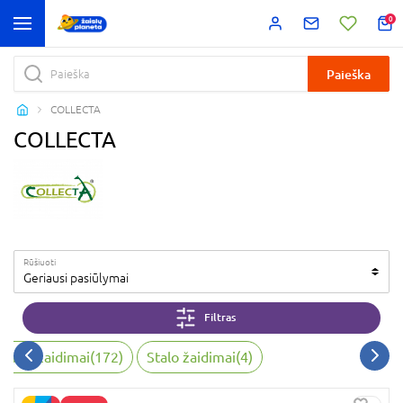
0
Paieška
COLLECTA
COLLECTA
Rūšiuoti
Geriausi pasiūlymai
Filtras
iksmo žaidimai
(
172
)
Stalo žaidimai
(
4
)