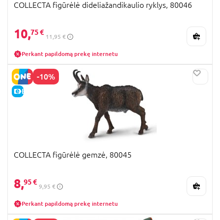
COLLECTA figūrėlė dideliažandikaulio ryklys, 80046
10,
75 €
11,95 €
Perkant papildomą prekę internetu
-10%
E-KAINA
COLLECTA figūrėlė gemzė, 80045
8,
95 €
9,95 €
Perkant papildomą prekę internetu