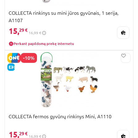
COLLECTA rinkinys su mini jūros gyvūnais, 1 serija,
A1107
15,
29 €
16,99 €
Perkant papildomą prekę internetu
-10%
E-KAINA
COLLECTA fermos gyvūnų rinkinys Mini, A1110
15,
29 €
16,99 €