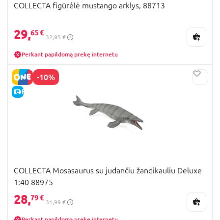
COLLECTA figūrėlė mustango arklys, 88713
29,
65 €
32,95 €
Perkant papildomą prekę internetu
-10%
E-KAINA
COLLECTA Mosasaurus su judančiu žandikauliu Deluxe
1:40 88975
28,
79 €
31,99 €
Perkant papildomą prekę internetu