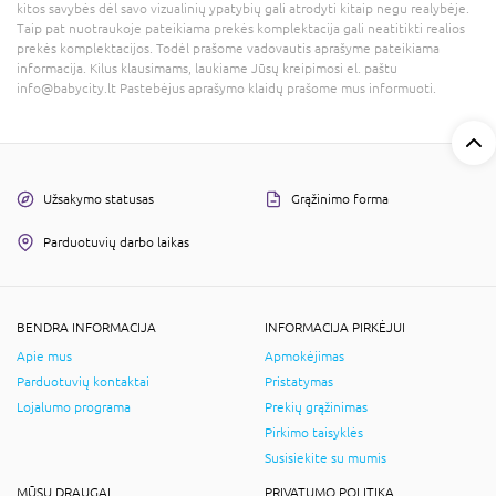
kitos savybės dėl savo vizualinių ypatybių gali atrodyti kitaip negu realybėje.
Taip pat nuotraukoje pateikiama prekės komplektacija gali neatitikti realios
prekės komplektacijos. Todėl prašome vadovautis aprašyme pateikiama
informacija. Kilus klausimams, laukiame Jūsų kreipimosi el. paštu
info@babycity.lt Pastebėjus aprašymo klaidų prašome mus informuoti.
Užsakymo statusas
Grąžinimo forma
Parduotuvių darbo laikas
BENDRA INFORMACIJA
INFORMACIJA PIRKĖJUI
Apie mus
Apmokėjimas
Parduotuvių kontaktai
Pristatymas
Lojalumo programa
Prekių grąžinimas
Pirkimo taisyklės
Susisiekite su mumis
MŪSŲ DRAUGAI
PRIVATUMO POLITIKA