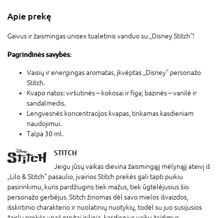
Apie prekę
Gaivus ir žaismingas unisex tualetinis vanduo su „Disney Stitch“!
Pagrindinės savybės:
Vaisių ir energingas aromatas, įkvėptas „Disney“ personažo
Stitch.
Kvapo natos: viršutinės – kokosai ir figa; bazinės – vanilė ir
sandalmedis.
Lengvesnės koncentracijos kvapas, tinkamas kasdieniam
naudojimui.
Talpa 30 ml.
STITCH
Jeigu jūsų vaikas dievina žaismingąjį mėlynąjį ateivį iš
„Lilo & Stitch“ pasaulio, įvairios Stitch prekės gali tapti puikiu
pasirinkimu, kuris pardžiugins tiek mažus, tiek ūgtelėjusius šio
personažo gerbėjus. Stitch žinomas dėl savo mielos išvaizdos,
išskirtinio charakterio ir nuolatinių nuotykių, todėl su juo susijusios
žaislų prekės ypač greitai įsilieja kasdienius vaikų žaidimus.