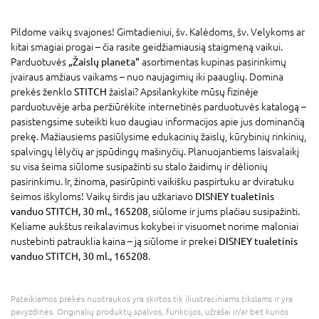
Pildome vaikų svajones! Gimtadieniui, šv. Kalėdoms, šv. Velykoms ar
kitai smagiai progai – čia rasite geidžiamiausią staigmeną vaikui.
Parduotuvės
„Žaislų planeta“
asortimentas kupinas pasirinkimų
įvairaus amžiaus vaikams – nuo naujagimių iki paauglių. Domina
prekės ženklo
STITCH
žaislai? Apsilankykite mūsų fizinėje
parduotuvėje arba peržiūrėkite internetinės parduotuvės katalogą –
pasistengsime suteikti kuo daugiau informacijos apie jus dominančią
prekę. Mažiausiems pasiūlysime edukacinių žaislų, kūrybinių rinkinių,
spalvingų lėlyčių ar įspūdingų mašinyčių. Planuojantiems laisvalaikį
su visa šeima siūlome susipažinti su stalo žaidimų ir dėlionių
pasirinkimu. Ir, žinoma, pasirūpinti vaikišku paspirtuku ar dviratuku
šeimos iškyloms! Vaikų širdis jau užkariavo
DISNEY tualetinis
vanduo STITCH, 30 ml., 165208
, siūlome ir jums plačiau susipažinti.
Keliame aukštus reikalavimus kokybei ir visuomet norime maloniai
nustebinti patrauklia kaina – ją siūlome ir prekei
DISNEY tualetinis
vanduo STITCH, 30 ml., 165208
.
Pateikiamos prekės nuotraukos yra skirtos tik iliustraciniams tikslams ir yra
pavyzdinės. Originalių produktų spalvos, funkcijos, užrašai ir/ar bet kurios