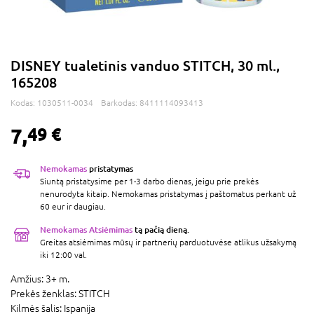
DISNEY tualetinis vanduo STITCH, 30 ml.,
165208
Kodas:
1030511-0034
Barkodas:
8411114093413
7,
49 €
Nemokamas
pristatymas
Siuntą pristatysime per 1-3 darbo dienas, jeigu prie prekės
nenurodyta kitaip. Nemokamas pristatymas į paštomatus perkant už
60 eur ir daugiau.
Nemokamas Atsiėmimas
tą pačią dieną.
Greitas atsiėmimas mūsų ir partnerių parduotuvėse atlikus užsakymą
iki 12:00 val.
Amžius:
3+ m.
Prekės ženklas:
STITCH
Kilmės šalis:
Ispanija