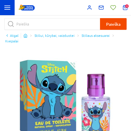
0
Paieška
Atgal
Stiliui, kūrybai, vaizduotei
Stiliaus aksesuarai
Kvepalai