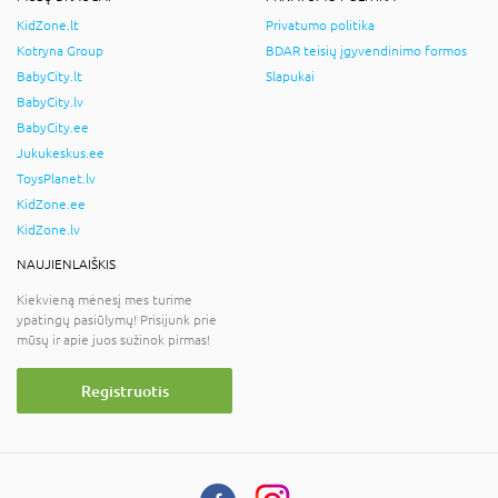
KidZone.lt
Privatumo politika
Kotryna Group
BDAR teisių įgyvendinimo formos
BabyCity.lt
Slapukai
BabyCity.lv
BabyCity.ee
Jukukeskus.ee
ToysPlanet.lv
KidZone.ee
KidZone.lv
NAUJIENLAIŠKIS
Kiekvieną mėnesį mes turime
ypatingų pasiūlymų! Prisijunk prie
mūsų ir apie juos sužinok pirmas!
Registruotis