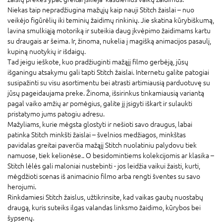
Niekas taip nepradžiugina mažųjų kaip nauji Stitch žaislai – nuo
veikėjo figūrėlių iki teminių žaidimų rinkinių. Jie skatina kūrybiškumą,
lavina smulkiąją motoriką ir suteikia daug įkvėpimo žaidimams kartu
su draugais ar šeima. Ir, žinoma, nukelia į magišką animacijos pasaulį,
kupiną nuotykių ir išdaigų.
Tad jeigu ieškote, kuo pradžiuginti mažąjį filmo gerbėją, jūsų
išganingu atsakymu gali tapti Stitch žaislai. Internetu galite patogiai
susipažinti su visu asortimentu bei atrasti artimiausią parduotuvę su
jūsų pageidaujama preke. Žinoma, išsirinkus tinkamiausią variantą
pagal vaiko amžių ar pomėgius, galite jį įsigyti iškart ir sulaukti
pristatymo jums patogiu adresu.
Mažyliams, kurie mėgsta glostyti ir nešioti savo draugus, labai
patinka Stitch minkšti žaislai – švelnios medžiagos, minkštas
pavidalas greitai paverčia mažąjį Stitch nuolatiniu palydovu tiek
namuose, tiek kelionėse.. O besidomintiems kolekcijomis ar klasika –
Stitch lėlės gali maloniai nustebinti - jos leidžia vaikui žaisti, kurti,
mėgdžioti scenas iš animacinio filmo arba rengti šventes su savo
herojumi.
Rinkdamiesi Stitch žaislus, užtikrinsite, kad vaikas gautų nuostabų
draugą, kuris suteiks ilgas valandas linksmo žaidimo, kūrybos bei
šypsenų.