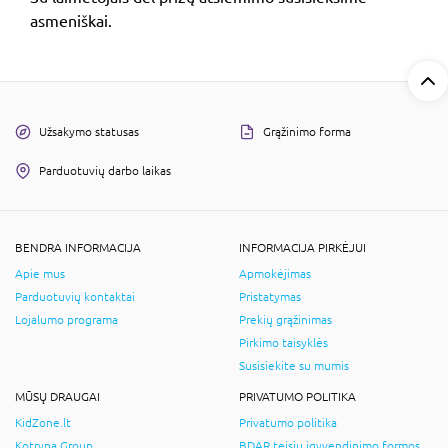
asmeniškai.
Užsakymo statusas
Grąžinimo forma
Parduotuvių darbo laikas
BENDRA INFORMACIJA
INFORMACIJA PIRKĖJUI
Apie mus
Apmokėjimas
Parduotuvių kontaktai
Pristatymas
Lojalumo programa
Prekių grąžinimas
Pirkimo taisyklės
Susisiekite su mumis
MŪSŲ DRAUGAI
PRIVATUMO POLITIKA
KidZone.lt
Privatumo politika
Kotryna Group
BDAR teisių įgyvendinimo formos