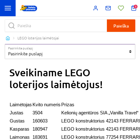
0
Paieška
LEGO loterijos laimėtojai
Pasirinkite puslapį
Pasirinkite puslapį
Sveikiname LEGO
loterijos laimėtojus!
Laimėtojas
Kvito numeris
Prizas
Justas
3504
Kelionių agentūros SIA „Vanilla Travel
Gustas
160603
LEGO konstruktorius 42143 FERRA
Kasparas
180947
LEGO konstruktorius 42143 FERRA
Laimonas
183691
LEGO konstruktorius 77254 FERR