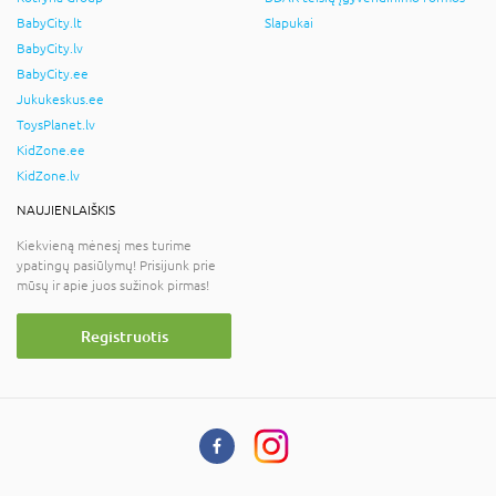
BabyCity.lt
Slapukai
BabyCity.lv
BabyCity.ee
Jukukeskus.ee
ToysPlanet.lv
KidZone.ee
KidZone.lv
NAUJIENLAIŠKIS
Kiekvieną mėnesį mes turime
ypatingų pasiūlymų! Prisijunk prie
mūsų ir apie juos sužinok pirmas!
Registruotis