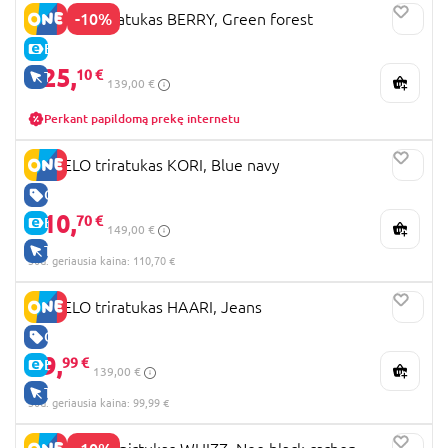
-10%
LIONELO triratukas BERRY, Green forest
E-KAINA
125,
10 €
TIK INTERNETU
139,00 €
Perkant papildomą prekę internetu
LIONELO triratukas KORI, Blue navy
GERA KAINA
110,
70 €
E-KAINA
149,00 €
TIK INTERNETU
30d. geriausia kaina: 110,70 €
LIONELO triratukas HAARI, Jeans
GERA KAINA
99,
99 €
E-KAINA
139,00 €
TIK INTERNETU
30d. geriausia kaina: 99,99 €