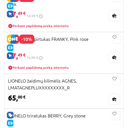
pink
E-KAINA
67,
49 €
TIK INTERNETU
74,99 €
Perkant papildomą prekę internetu
-10%
LIONELO paspirtukas FRANKY, Pink rose
E-KAINA
67,
49 €
TIK INTERNETU
74,99 €
Perkant papildomą prekę internetu
LIONELO žaidimų kilimėlis AGNES,
LMATAGNEPLUXXXXXXXXX_R
65,
00 €
GERA KAINA
LIONELO triratukas BERRY, Grey stone
E-KAINA