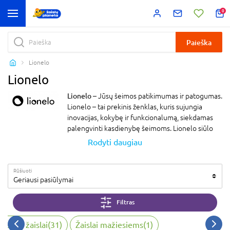
0
Paieška
Lionelo
Lionelo
Lionelo
– Jūsų šeimos patikimumas ir patogumas.
Lionelo – tai prekinis ženklas, kuris sujungia
inovacijas, kokybę ir funkcionalumą, siekdamas
palengvinti kasdienybę šeimoms. Lionelo siūlo
platų gaminių asortimentą: nuo vežimėlių ir
Rodyti daugiau
automobilinių kėdučių iki namų aksesuarų ir
kūdikių monitorių. Kiekvienas produktas sukurtas
Rūšiuoti
galvojant apie saugumą, patogumą ir
Geriausi pasiūlymai
praktiškumą, kad būtų patenkinti modernių
šeimų poreikiai.
Filtras
Pasitikėkite Lionelo – prekės ženklu, kuris padeda
lengviau keliauti, ilsėtis ir auginti mažylius.
Lauko žaislai
(
31
)
Žaislai mažiesiems
(
1
)
Aukščiausi kokybės standartai ir šiuolaikiškas