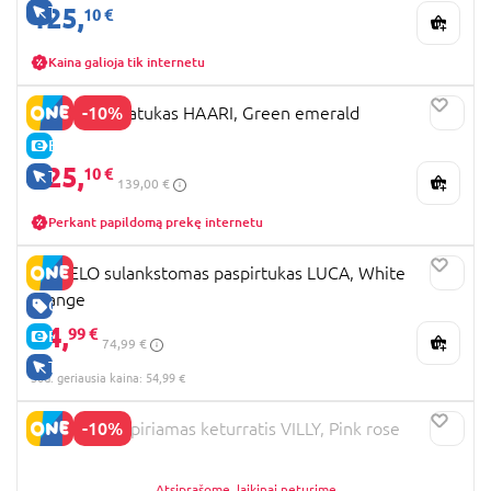
125,
TIK INTERNETU
10 €
Kaina galioja tik internetu
-10%
LIONELO triratukas HAARI, Green emerald
E-KAINA
125,
10 €
TIK INTERNETU
139,00 €
Perkant papildomą prekę internetu
LIONELO sulankstomas paspirtukas LUCA, White
orange
GERA KAINA
54,
99 €
E-KAINA
74,99 €
TIK INTERNETU
30d. geriausia kaina: 54,99 €
-10%
LIONELO paspiriamas keturratis VILLY, Pink rose
Atsiprašome, laikinai neturime