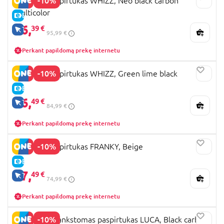
-10%
LIONELO paspirtukas WHIZZ, Neo black carbon
multicolor
E-KAINA
86,
39 €
TIK INTERNETU
95,99 €
Perkant papildomą prekę internetu
-10%
LIONELO paspirtukas WHIZZ, Green lime black
E-KAINA
76,
49 €
TIK INTERNETU
84,99 €
Perkant papildomą prekę internetu
-10%
LIONELO paspirtukas FRANKY, Beige
E-KAINA
67,
49 €
TIK INTERNETU
74,99 €
Perkant papildomą prekę internetu
-10%
LIONELO sulankstomas paspirtukas LUCA, Black carbon