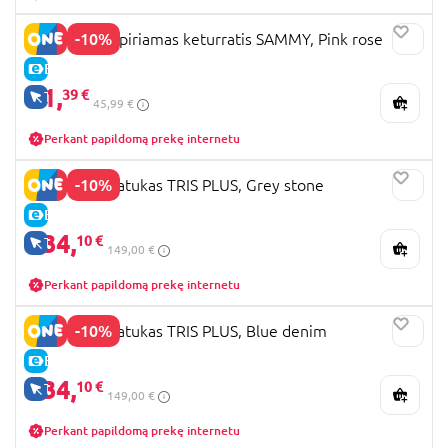
-10%
LIONELO paspiriamas keturratis SAMMY, Pink rose
E-KAINA
41,
39 €
TIK INTERNETU
45,99 €
Perkant papildomą prekę internetu
-10%
LIONELO triratukas TRIS PLUS, Grey stone
E-KAINA
134,
10 €
TIK INTERNETU
149,00 €
Perkant papildomą prekę internetu
-10%
LIONELO triratukas TRIS PLUS, Blue denim
E-KAINA
134,
10 €
TIK INTERNETU
149,00 €
Perkant papildomą prekę internetu