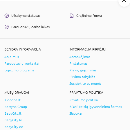
Užsakymo statusas
Grąžinimo forma
Parduotuvių darbo laikas
BENDRA INFORMACIJA
INFORMACIJA PIRKĖJUI
Apie mus
Apmokėjimas
Parduotuvių kontaktai
Pristatymas
Lojalumo programa
Prekių grąžinimas
Pirkimo taisyklės
Susisiekite su mumis
MŪSŲ DRAUGAI
PRIVATUMO POLITIKA
KidZone.lt
Privatumo politika
Kotryna Group
BDAR teisių įgyvendinimo formos
BabyCity.lt
Slapukai
BabyCity.lv
BabyCity.ee