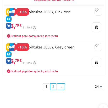
-10%
LIONELO paspirtukas JESSY, Pink rose
E-KAINA
46,
79 €
TIK INTERNETU
51,99 €
Perkant papildomą prekę internetu
-10%
LIONELO paspirtukas JESSY, Grey green
E-KAINA
46,
79 €
TIK INTERNETU
51,99 €
Perkant papildomą prekę internetu
1
2
→
24