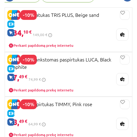
dizainas užtikrina, kad kiekviena akimirka su šeima
taptų dar malonesnė. Lionelo – jūsų šeimos
-10%
LIONELO triratukas TRIS PLUS, Beige sand
patikimas partneris kasdieniame gyvenime.
E-KAINA
134,
10 €
TIK INTERNETU
149,00 €
Perkant papildomą prekę internetu
-10%
LIONELO sulankstomas paspirtukas LUCA, Black
graphite
E-KAINA
67,
49 €
TIK INTERNETU
74,99 €
Perkant papildomą prekę internetu
-10%
LIONELO paspirtukas TIMMY, Pink rose
E-KAINA
58,
49 €
TIK INTERNETU
64,99 €
Perkant papildomą prekę internetu