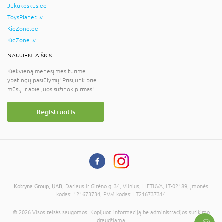
Jukukeskus.ee
ToysPlanet.lv
KidZone.ee
KidZone.lv
NAUJIENLAIŠKIS
Kiekvieną mėnesį mes turime
ypatingų pasiūlymų! Prisijunk prie
mūsų ir apie juos sužinok pirmas!
Registruotis
Kotryna Group, UAB
, Dariaus ir Girėno g. 34, Vilnius, LIETUVA, LT-02189, Įmonės
kodas: 121673734, PVM kodas: LT216737314
© 2026 Visos teisės saugomos. Kopijuoti informaciją be administracijos sutikimo
draudžiama