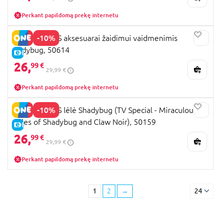
Perkant papildomą prekę internetu
-10%
MIRACULOUS aksesuarai žaidimui vaidmenimis
Ladybug, 50614
E-KAINA
26,
99 €
29,99 €
Perkant papildomą prekę internetu
-10%
MIRACULOUS lėlė Shadybug (TV Special - Miraculous
Tales of Shadybug and Claw Noir), 50159
E-KAINA
26,
99 €
29,99 €
Perkant papildomą prekę internetu
1
2
→
24