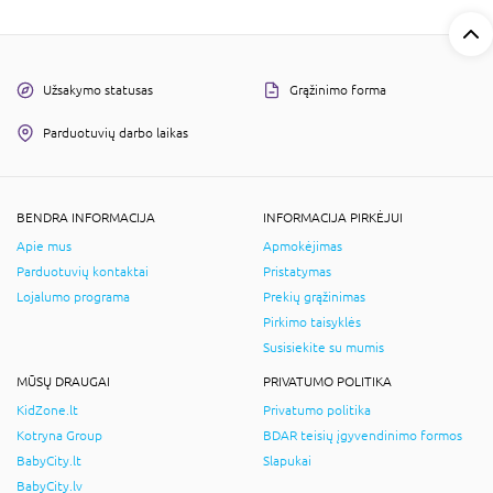
Užsakymo statusas
Grąžinimo forma
Parduotuvių darbo laikas
BENDRA INFORMACIJA
INFORMACIJA PIRKĖJUI
Apie mus
Apmokėjimas
Parduotuvių kontaktai
Pristatymas
Lojalumo programa
Prekių grąžinimas
Pirkimo taisyklės
Susisiekite su mumis
MŪSŲ DRAUGAI
PRIVATUMO POLITIKA
KidZone.lt
Privatumo politika
Kotryna Group
BDAR teisių įgyvendinimo formos
BabyCity.lt
Slapukai
BabyCity.lv