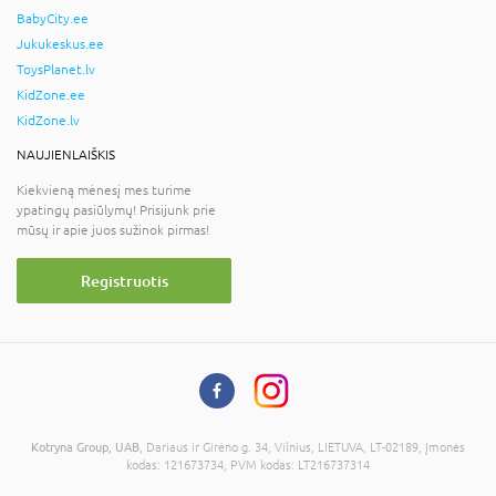
BabyCity.ee
Jukukeskus.ee
ToysPlanet.lv
KidZone.ee
KidZone.lv
NAUJIENLAIŠKIS
Kiekvieną mėnesį mes turime
ypatingų pasiūlymų! Prisijunk prie
mūsų ir apie juos sužinok pirmas!
Registruotis
Kotryna Group, UAB
, Dariaus ir Girėno g. 34, Vilnius, LIETUVA, LT-02189, Įmonės
kodas: 121673734, PVM kodas: LT216737314