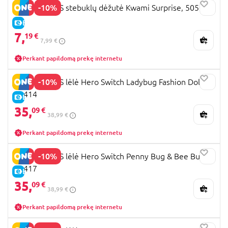
jau žinote, kuri labiausiai pradžiugintų vaiką?
-10%
MIRACULOUS stebuklų dėžutė Kwami Surprise, 50500
E-KAINA
7,
19 €
7,99 €
Perkant papildomą prekę internetu
-10%
MIRACULOUS lėlė Hero Switch Ladybug Fashion Doll,
50414
E-KAINA
35,
09 €
38,99 €
Perkant papildomą prekę internetu
-10%
MIRACULOUS lėlė Hero Switch Penny Bug & Bee Bug,
50417
E-KAINA
35,
09 €
38,99 €
Perkant papildomą prekę internetu