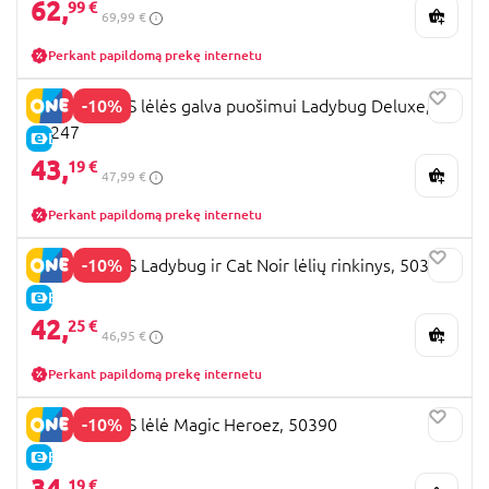
62,
99 €
69,99 €
Perkant papildomą prekę internetu
-10%
MIRACULOUS lėlės galva puošimui Ladybug Deluxe,
50247
E-KAINA
43,
19 €
47,99 €
Perkant papildomą prekę internetu
-10%
MIRACULOUS Ladybug ir Cat Noir lėlių rinkinys, 503651
E-KAINA
42,
25 €
46,95 €
Perkant papildomą prekę internetu
-10%
MIRACULOUS lėlė Magic Heroez, 50390
E-KAINA
34,
19 €