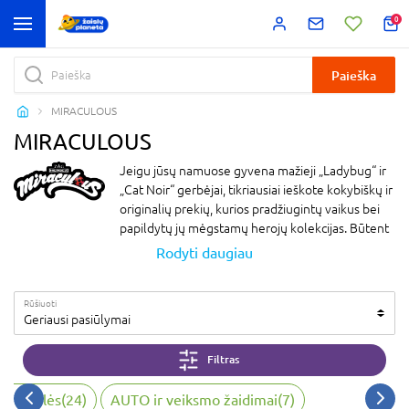
0
Paieška
MIRACULOUS
MIRACULOUS
Jeigu jūsų namuose gyvena mažieji „Ladybug“ ir
„Cat Noir“ gerbėjai, tikriausiai ieškote kokybiškų ir
originalių prekių, kurios pradžiugintų vaikus bei
papildytų jų mėgstamų herojų kolekcijas. Būtent
todėl Miraculous prekės tampa vis populiaresnės
Rodyti daugiau
– tai puikus pasirinkimas norint nustebinti tiek
mažus, tiek jau ūgtelėjusius animacijos gerbėjus.
Rūšiuoti
Įvairūs aksesuarai, žaidimų rinkiniai ir herojų
Geriausi pasiūlymai
atributika padeda kurti istorijas namų aplinkoje ir
įkvepia vaikų vaizduotę.
Filtras
Miraculous žaislai – puikus pasirinkimas tėvams,
ieškantiems įdomių, vaizduotę skatinančių žaislų.
virtuvėlės
(
24
)
AUTO ir veiksmo žaidimai
(
7
)
Mūsų asortimento įvairovė itin didelė – nuo