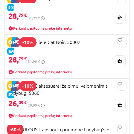
E-KAINA
28,
79 €
31,99 €
Perkant papildomą prekę internetu
-10%
MIRACULOUS lėlė Cat Noir, 50002
E-KAINA
28,
79 €
31,99 €
Perkant papildomą prekę internetu
-10%
MIRACULOUS aksesuarai žaidimui vaidmenimis
Ladybug, 50601
E-KAINA
26,
09 €
28,99 €
Perkant papildomą prekę internetu
-60%
MIRACULOUS transporto priemonė Ladybug's E-