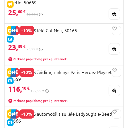
Beetle, 50669
IŠPARDAVIMAS
25,
60 €
63,99 €
-10%
MIRACOLOUS lėlė Cat Noir, 50165
E-KAINA
23,
39 €
25,99 €
Perkant papildomą prekę internetu
-10%
MIRACULOUS žaidimų rinkinys Paris Heroez Playset,
50659
E-KAINA
116,
10 €
129,00 €
Perkant papildomą prekę internetu
-10%
MIRACULOUS automobilis su lėle Ladybug‘s e-Beetle,
50666
E-KAINA