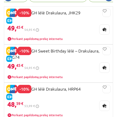
High siūlo ir įvairius aksesuarus: rankines, raktų
pakabukus, taip pat kanceliarijos prekes, žaislus,
-10%
MONSTER HIGH lėlė Drakulaura, JHK29
žaidimų rinkinius bei video žaidimus.
E-KAINA
49,
45 €
54,95 €
Perkant papildomą prekę internetu
-10%
MONSTER HIGH Sweet Birthday lėlė – Drakulaura,
JBG74
E-KAINA
49,
45 €
54,95 €
Perkant papildomą prekę internetu
-10%
MONSTER HIGH lėlė Drakulaura, HRP64
E-KAINA
48,
59 €
53,99 €
Perkant papildomą prekę internetu