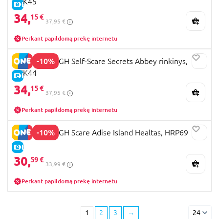
JHK45
E-KAINA
34,
15 €
37,95 €
Perkant papildomą prekę internetu
-10%
MONSTER HIGH Self-Scare Secrets Abbey rinkinys,
JHK44
E-KAINA
34,
15 €
37,95 €
Perkant papildomą prekę internetu
-10%
MONSTER HIGH Scare Adise Island Healtas, HRP69
E-KAINA
30,
59 €
33,99 €
Perkant papildomą prekę internetu
1
2
3
→
24