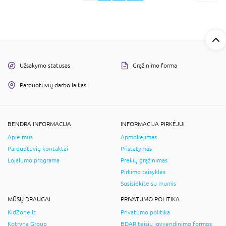
Užsakymo statusas
Grąžinimo forma
Parduotuvių darbo laikas
BENDRA INFORMACIJA
INFORMACIJA PIRKĖJUI
Apie mus
Apmokėjimas
Parduotuvių kontaktai
Pristatymas
Lojalumo programa
Prekių grąžinimas
Pirkimo taisyklės
Susisiekite su mumis
MŪSŲ DRAUGAI
PRIVATUMO POLITIKA
KidZone.lt
Privatumo politika
Kotryna Group
BDAR teisių įgyvendinimo formos