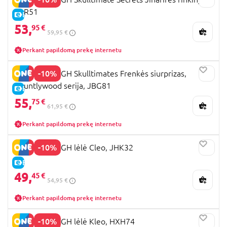
JDR51
E-KAINA
53,
95 €
59,95 €
Perkant papildomą prekę internetu
-10%
MONSTER HIGH Skulltimates Frenkės siurprizas,
Hauntlywood serija, JBG81
E-KAINA
55,
75 €
61,95 €
Perkant papildomą prekę internetu
-10%
MONSTER HIGH lėlė Cleo, JHK32
E-KAINA
49,
45 €
54,95 €
Perkant papildomą prekę internetu
-10%
MONSTER HIGH lėlė Kleo, HXH74