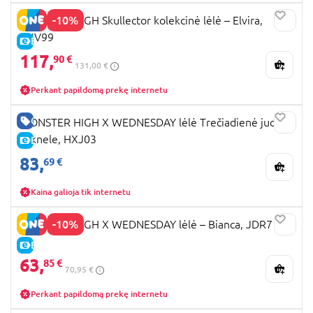
-10%
MONSTER HIGH Skullector kolekcinė lėlė – Elvira,
HYV99
E-KAINA
117,
90 €
131,00 €
Perkant papildomą prekę internetu
GERA KAINA
MONSTER HIGH X WEDNESDAY lėlė Trečiadienė juoda
suknele, HXJ03
E-KAINA
83,
69 €
Kaina galioja tik internetu
-10%
MONSTER HIGH X WEDNESDAY lėlė – Bianca, JDR71
E-KAINA
63,
85 €
70,95 €
Perkant papildomą prekę internetu