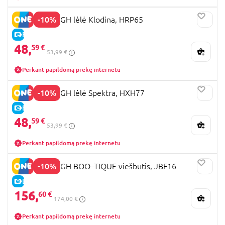
-10%
MONSTER HIGH lėlė Klodina, HRP65
E-KAINA
48,
59 €
53,99 €
Perkant papildomą prekę internetu
-10%
MONSTER HIGH lėlė Spektra, HXH77
E-KAINA
48,
59 €
53,99 €
Perkant papildomą prekę internetu
-10%
MONSTER HIGH BOO–TIQUE viešbutis, JBF16
E-KAINA
156,
60 €
174,00 €
Perkant papildomą prekę internetu