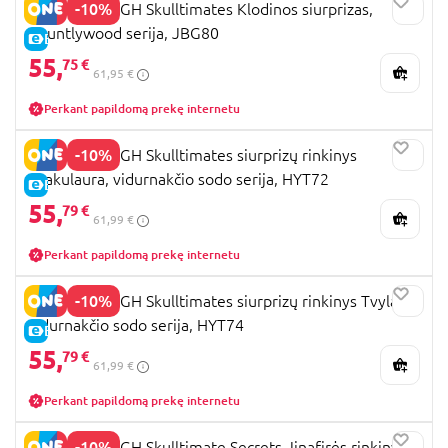
-10%
MONSTER HIGH Skulltimates Klodinos siurprizas,
Hauntlywood serija, JBG80
E-KAINA
55,
75 €
61,95 €
Perkant papildomą prekę internetu
-10%
MONSTER HIGH Skulltimates siurprizų rinkinys
Drakulaura, vidurnakčio sodo serija, HYT72
E-KAINA
55,
79 €
61,99 €
Perkant papildomą prekę internetu
-10%
MONSTER HIGH Skulltimates siurprizų rinkinys Tvyla,
vidurnakčio sodo serija, HYT74
E-KAINA
55,
79 €
61,99 €
Perkant papildomą prekę internetu
-10%
MONSTER HIGH Skulltimate Secrets Jinafirės rinkinys,