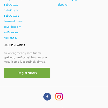
BabyCity.lt
Slapukai
BabyCity.lv
BabyCity.ee
Jukukeskus.ee
ToysPlanet.lv
KidZone.ee
KidZone.lv
NAUJIENLAIŠKIS
Kiekvieną mėnesį mes turime
ypatingų pasiūlymų! Prisijunk prie
mūsų ir apie juos sužinok pirmas!
Registruotis