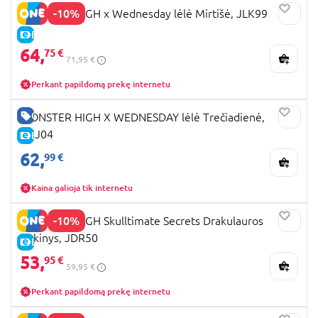
-10%
MONSTER HIGH x Wednesday lėlė Mirtišė, JLK99
E-KAINA
64,
75 €
71,95 €
Perkant papildomą prekę internetu
GERA KAINA
MONSTER HIGH X WEDNESDAY lėlė Trečiadienė,
HXJ04
E-KAINA
62,
99 €
Kaina galioja tik internetu
-10%
MONSTER HIGH Skulltimate Secrets Drakulauros
rinkinys, JDR50
E-KAINA
53,
95 €
59,95 €
Perkant papildomą prekę internetu