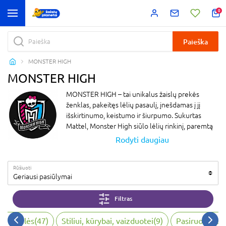
0
Paieška
MONSTER HIGH
MONSTER HIGH
MONSTER HIGH – tai unikalus žaislų prekės
ženklas, pakeitęs lėlių pasaulį, įnešdamas į jį
išskirtinumo, keistumo ir šiurpumo. Sukurtas
Mattel, Monster High siūlo lėlių rinkinį, paremtą
klasikiniais siaubo filmais, folkloru ir mitologiniais
Rodyti daugiau
personažais, kiekvieną jų pateikiant su
šiuolaikiškumo prieskoniu ir madingu akcentu.
Rūšiuoti
Kiekvienas Monster high personažas kuria
Geriausi pasiūlymai
unikalią istoriją, kuri padeda vaikams pasinerti į
Monster High pasaulį, kur draugystė, priėmimas ir
Filtras
kūrybiškumas yra svarbiausi.
Ši frančizė neapsiriboja vien lėlėmis – Monster
virtuvėlės
(
47
)
Stiliui, kūrybai, vaizduotei
(
9
)
Pasiruošimas 