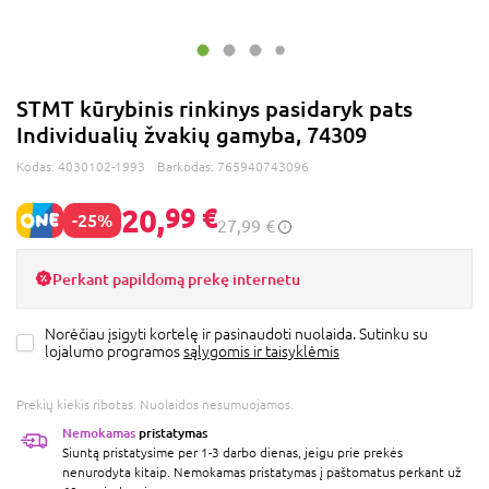
STMT kūrybinis rinkinys pasidaryk pats
Individualių žvakių gamyba, 74309
Kodas:
4030102-1993
Barkodas:
765940743096
20,
99 €
-25%
27,99 €
Perkant papildomą prekę internetu
Norėčiau įsigyti kortelę ir pasinaudoti nuolaida. Sutinku su
lojalumo programos
sąlygomis ir taisyklėmis
Prekių kiekis ribotas. Nuolaidos nesumuojamos.
Nemokamas
pristatymas
Siuntą pristatysime per 1-3 darbo dienas, jeigu prie prekės
nenurodyta kitaip. Nemokamas pristatymas į paštomatus perkant už