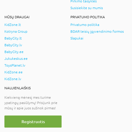
Pirkimo taisyklės
Susisiekite su mumis
MŪSŲ DRAUGAI
PRIVATUMO POLITIKA
KidZone.lt
Privatumo politika
Kotryna Group
BDAR teisių įgyvendinimo formos
BabyCity.lt
Slapukai
BabyCity.lv
BabyCity.ee
Jukukeskus.ee
ToysPlanet.lv
KidZone.ee
KidZone.lv
NAUJIENLAIŠKIS
Kiekvieną mėnesį mes turime
ypatingų pasiūlymų! Prisijunk prie
mūsų ir apie juos sužinok pirmas!
Registruotis