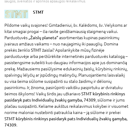
saugos, sveikatos ir aplinkos apsaugos reikalavimus.
STMT
Pildome vaikų svajones! Gimtadieniui, šv. Kalėdoms, šv. Velykoms ar
kitai smagiai progai – čia rasite geidžiamiausią staigmeną vaikui.
Parduotuvės
„Žaislų planeta“
asortimentas kupinas pasirinkimų
įvairaus amžiaus vaikams – nuo naujagimių iki paauglių. Domina
prekės ženklo
STMT
žaislai? Apsilankykite mūsų fizinėje
parduotuvėje arba peržiūrėkite internetinės parduotuvės katalogą –
pasistengsime suteikti kuo daugiau informacijos apie jus dominančią
prekę. Mažiausiems pasiūlysime edukacinių žaislų, kūrybinių rinkinių,
spalvingų lėlyčių ar įspūdingų mašinyčių. Planuojantiems laisvalaikį
su visa šeima siūlome susipažinti su stalo žaidimų ir dėlionių
pasirinkimu. Ir, žinoma, pasirūpinti vaikišku paspirtuku ar dviratuku
šeimos iškyloms! Vaikų širdis jau užkariavo
STMT kūrybinis rinkinys
pasidaryk pats Individualių žvakių gamyba, 74309
, siūlome ir jums
plačiau susipažinti. Keliame aukštus reikalavimus kokybei ir visuomet
norime maloniai nustebinti patrauklia kaina – ją siūlome ir prekei
STMT kūrybinis rinkinys pasidaryk pats Individualių žvakių gamyba,
74309
.