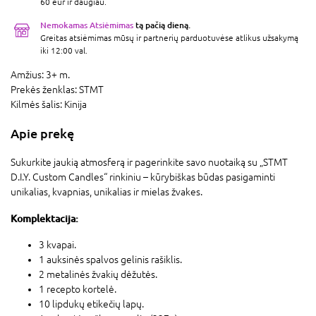
60 eur ir daugiau.
Nemokamas Atsiėmimas
tą pačią dieną.
Greitas atsiėmimas mūsų ir partnerių parduotuvėse atlikus užsakymą
iki 12:00 val.
Amžius:
3+ m.
Prekės ženklas:
STMT
Kilmės šalis:
Kinija
Apie prekę
Sukurkite jaukią atmosferą ir pagerinkite savo nuotaiką su „STMT
D.I.Y. Custom Candles“ rinkiniu – kūrybiškas būdas pasigaminti
unikalias, kvapnias, unikalias ir mielas žvakes.
Komplektacija:
3 kvapai.
1 auksinės spalvos gelinis rašiklis.
2 metalinės žvakių dėžutės.
1 recepto kortelė.
10 lipdukų etikečių lapų.