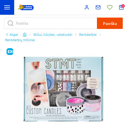
0
Paieška
Atgal
Stiliui, kūrybai, vaizduotei
Rankdarbiai
Rankdarbių rinkiniai
E-KAINA