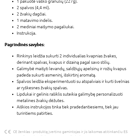
1 pakuotė vaško granulių (227g).
2 spalvos (4,4 ml).
2 žvakių dagčiai.
1 matavimo indelis.
2 mediniai maišymo pagaliukai.
Instrukcija.
Pagrindinės savybės:
Rinkinys leidžia sukurti 2 individualias kvapnias žvakes,
derinant spalvas, kvapus ir dizainą pagal savo stilių.
Galimybė maišyti levandų, saldžiųjų apelsinų ir rožių kvapus
padeda sukurti asmeninį, išskirtinį aromatą.
Spalvos leidžia eksperimentuoti su atspalviais ir kurti švelnias
ar ryškesnes žvakių spalvas.
Lipdukai ir gelinis rašiklis suteikia galimybę personalizuoti
metalines žvakių dėžutes.
Aiškios instrukcijos tinka tiek pradedantiesiems, tiek jau
turintiems patirties.
CE ženklas - produktą įvertino gamintojas ir jis laikomas atitinkančiu ES