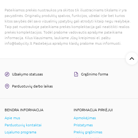
Pateikiamos prekės nuotraukos yra skirtos tik iliustraciniams tikslams ir yra
pavyzdinės. Originalių produktų spalvos, funkcijos, užrašai ir/ar bet kurios
kitos savybės dėl savo vizualinių ypatybių gali atrodyti kitaip negu realybėje.
Taip pat nuotraukoje pateikiama prekės komplektacija gali neatitikti realios
prekės komplektacijos. Todėl prašome vadovautis aprašyme pateikiama
informacija. Kilus klausimams, laukiame Jūsų kreipimosi el. paštu
info@babycity.lt Pastebėjus aprašymo klaidų prašome mus informuoti.
Užsakymo statusas
Grąžinimo forma
Parduotuvių darbo laikas
BENDRA INFORMACIJA
INFORMACIJA PIRKĖJUI
Apie mus
Apmokėjimas
Parduotuvių kontaktai
Pristatymas
Lojalumo programa
Prekių grąžinimas