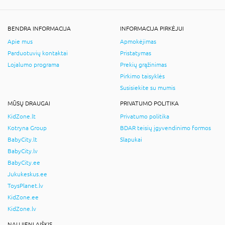
BENDRA INFORMACIJA
INFORMACIJA PIRKĖJUI
Apie mus
Apmokėjimas
Parduotuvių kontaktai
Pristatymas
Lojalumo programa
Prekių grąžinimas
Pirkimo taisyklės
Susisiekite su mumis
MŪSŲ DRAUGAI
PRIVATUMO POLITIKA
KidZone.lt
Privatumo politika
Kotryna Group
BDAR teisių įgyvendinimo formos
BabyCity.lt
Slapukai
BabyCity.lv
BabyCity.ee
Jukukeskus.ee
ToysPlanet.lv
KidZone.ee
KidZone.lv
NAUJIENLAIŠKIS