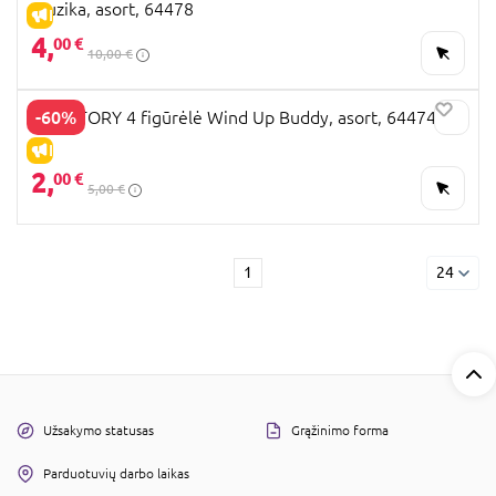
muzika, asort, 64478
IŠPARDAVIMAS
4,
00 €
10,00 €
-60%
TOY STORY 4 figūrėlė Wind Up Buddy, asort, 64474
IŠPARDAVIMAS
2,
00 €
5,00 €
1
24
Užsakymo statusas
Grąžinimo forma
Parduotuvių darbo laikas