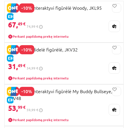
-10%
TOY STORY interaktyvi figūrėlė Woody, JKL95
E-KAINA
67,
49 €
74,99 €
Perkant papildomą prekę internetu
-10%
TOY STORY didelė figūrėlė, JKV32
E-KAINA
31,
49 €
34,99 €
Perkant papildomą prekę internetu
-10%
TOY STORY interaktyvi figūrėlė My Buddy Bullseye,
JKV48
E-KAINA
53,
99 €
59,99 €
Perkant papildomą prekę internetu