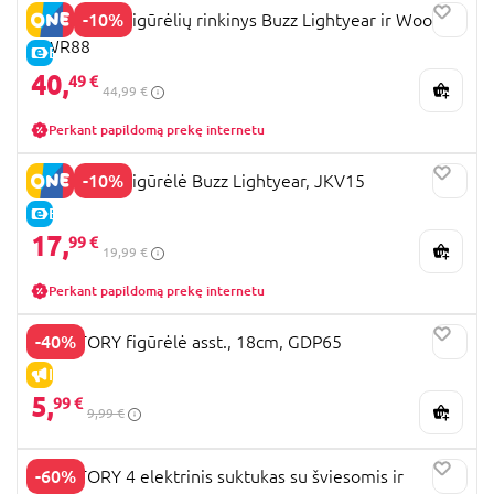
-10%
TOY STORY figūrėlių rinkinys Buzz Lightyear ir Woody,
HWR88
E-KAINA
40,
49 €
44,99 €
Perkant papildomą prekę internetu
-10%
TOY STORY figūrėlė Buzz Lightyear, JKV15
E-KAINA
17,
99 €
19,99 €
Perkant papildomą prekę internetu
-40%
TOY STORY figūrėlė asst., 18cm, GDP65
IŠPARDAVIMAS
5,
99 €
9,99 €
-60%
TOY STORY 4 elektrinis suktukas su šviesomis ir