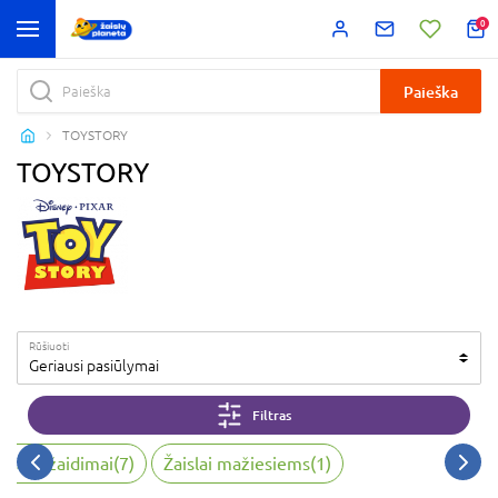
0
Paieška
TOYSTORY
TOYSTORY
Rūšiuoti
Geriausi pasiūlymai
Filtras
iksmo žaidimai
(
7
)
Žaislai mažiesiems
(
1
)