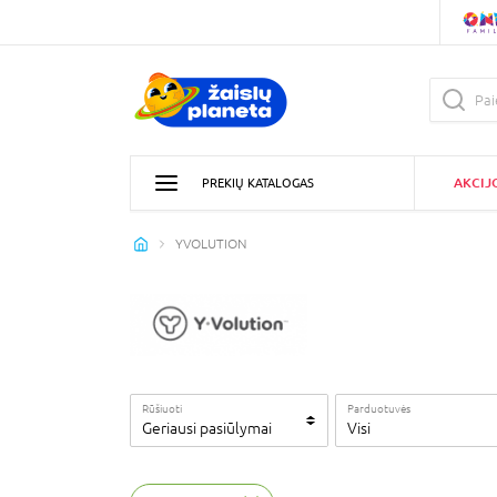
AKCIJ
PREKIŲ KATALOGAS
YVOLUTION
Rūšiuoti
Parduotuvės
Geriausi pasiūlymai
Visi