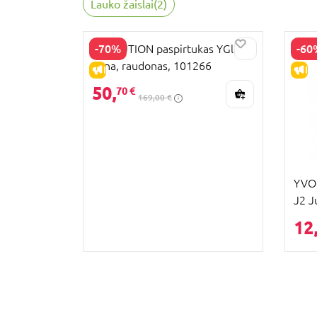
Lauko žaislai
(
2
)
-70%
-60
YVOLUTION paspirtukas YGlider
Luna, raudonas, 101266
IŠPARDAVIMAS
IŠ
50,
70 €
169,00 €
YVOL
J2 J
12