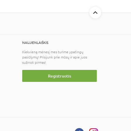
NAUJIENLAIŠKIS
Kiekvieną mėnesį mes turime ypatingų
pasiūlymų! Prisijunk prie mūsų ir apie juos
sužinok pirmas!
Registruotis