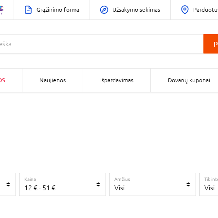
Grąžinimo forma
Užsakymo sekimas
Parduotu
P
OS
Naujienos
Išpardavimas
Dovanų kuponai
Kaina
Amžius
Tik in
12
€
-
51
€
Visi
Visi