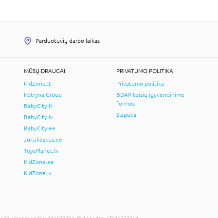
Parduotuvių darbo laikas
MŪSŲ DRAUGAI
PRIVATUMO POLITIKA
KidZone.lt
Privatumo politika
Kotryna Group
BDAR teisių įgyvendinimo
formos
BabyCity.lt
Slapukai
BabyCity.lv
BabyCity.ee
Jukukeskus.ee
ToysPlanet.lv
KidZone.ee
KidZone.lv