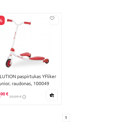
%
PARDAVIMAS
UTION paspirtukas YFliker
unior, raudonas, 100049
,
00 €
29,99 €
1