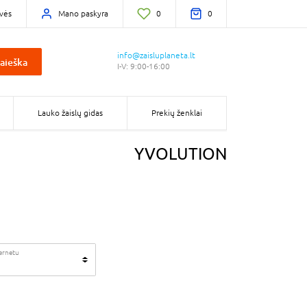
vės
Mano paskyra
0
0
info@zaisluplaneta.lt
aieška
I-V: 9:00-16:00
Lauko žaislų gidas
Prekių ženklai
YVOLUTION
ternetu