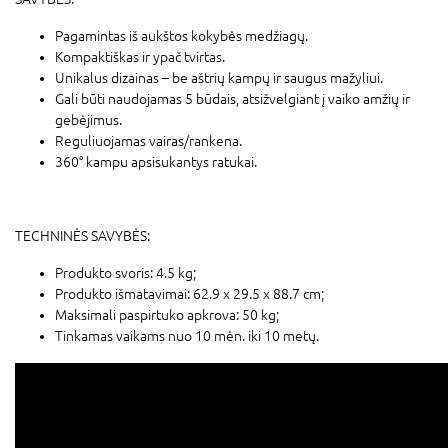
Pagamintas iš aukštos kokybės medžiagų.
Kompaktiškas ir ypač tvirtas.
Unikalus dizainas – be aštrių kampų ir saugus mažyliui.
Gali būti naudojamas 5 būdais, atsižvelgiant į vaiko amžių ir
gebėjimus.
Reguliuojamas vairas/rankena.
360° kampu apsisukantys ratukai.
TECHNINĖS SAVYBĖS:
Produkto svoris: 4.5 kg;
Produkto išmatavimai: 62.9 x 29.5 x 88.7 cm;
Maksimali paspirtuko apkrova: 50 kg;
Tinkamas vaikams nuo 10 mėn. iki 10 metų.