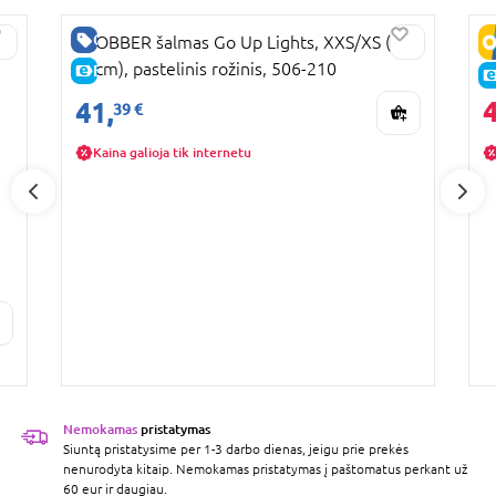
GERA KAINA
GLOBBER šalmas Go Up Lights, XXS/XS (45-
G
51cm), pastelinis rožinis, 506-210
5
E-KAINA
4
41,
39 €
Kaina galioja tik internetu
Nemokamas
pristatymas
Siuntą pristatysime per 1-3 darbo dienas, jeigu prie prekės
nenurodyta kitaip. Nemokamas pristatymas į paštomatus perkant už
60 eur ir daugiau.