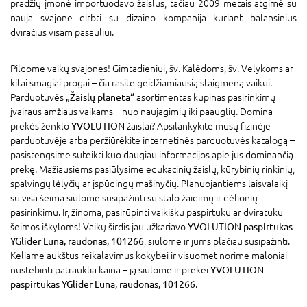
pradžių įmonė importuodavo žaislus, tačiau 2009 metais atgimė su
nauja svajone dirbti su dizaino kompanija kuriant balansinius
dviračius visam pasauliui.
Pildome vaikų svajones! Gimtadieniui, šv. Kalėdoms, šv. Velykoms ar
kitai smagiai progai – čia rasite geidžiamiausią staigmeną vaikui.
Parduotuvės
„Žaislų planeta“
asortimentas kupinas pasirinkimų
įvairaus amžiaus vaikams – nuo naujagimių iki paauglių. Domina
prekės ženklo
YVOLUTION
žaislai? Apsilankykite mūsų fizinėje
parduotuvėje arba peržiūrėkite internetinės parduotuvės katalogą –
pasistengsime suteikti kuo daugiau informacijos apie jus dominančią
prekę. Mažiausiems pasiūlysime edukacinių žaislų, kūrybinių rinkinių,
spalvingų lėlyčių ar įspūdingų mašinyčių. Planuojantiems laisvalaikį
su visa šeima siūlome susipažinti su stalo žaidimų ir dėlionių
pasirinkimu. Ir, žinoma, pasirūpinti vaikišku paspirtuku ar dviratuku
šeimos iškyloms! Vaikų širdis jau užkariavo
YVOLUTION paspirtukas
YGlider Luna, raudonas, 101266
, siūlome ir jums plačiau susipažinti.
Keliame aukštus reikalavimus kokybei ir visuomet norime maloniai
nustebinti patrauklia kaina – ją siūlome ir prekei
YVOLUTION
paspirtukas YGlider Luna, raudonas, 101266
.