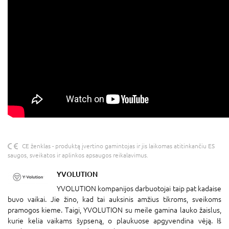
CE ženklas - produktą įvertino gamintojas ir jis laikomas atitinkančiu ES
saugos, sveikatos ir aplinkos apsaugos reikalavimus.
YVOLUTION
YVOLUTION kompanijos darbuotojai taip pat kadaise
buvo vaikai. Jie žino, kad tai auksinis amžius tikroms, sveikoms
pramogos kieme. Taigi, YVOLUTION su meile gamina lauko žaislus,
kurie kelia vaikams šypseną, o plaukuose apgyvendina vėją. Iš