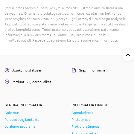
Pateikiamos prekės nuotraukos yra skirtos tik iliustraciniams tikslams ir yra
pavyzdinės. Originalių produktų spalvos, funkcijos, užrašai ir/ar bet kurios
kitos savybės dėl savo vizualinių ypatybių gali atrodyti kitaip negu realybėje.
Taip pat nuotraukoje pateikiama prekės komplektacija gali neatitikti realios
prekės komplektacijos. Todėl prašome vadovautis aprašyme pateikiama
informacija. Kilus klausimams, laukiame Jūsų kreipimosi el. paštu
info@babycity.lt Pastebėjus aprašymo klaidų prašome mus informuoti.
Užsakymo statusas
Grąžinimo forma
Parduotuvių darbo laikas
BENDRA INFORMACIJA
INFORMACIJA PIRKĖJUI
Apie mus
Apmokėjimas
Parduotuvių kontaktai
Pristatymas
Lojalumo programa
Prekių grąžinimas
Pirkimo taisyklės