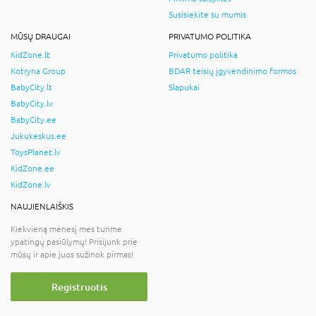
Susisiekite su mumis
MŪSŲ DRAUGAI
PRIVATUMO POLITIKA
KidZone.lt
Privatumo politika
Kotryna Group
BDAR teisių įgyvendinimo formos
BabyCity.lt
Slapukai
BabyCity.lv
BabyCity.ee
Jukukeskus.ee
ToysPlanet.lv
KidZone.ee
KidZone.lv
NAUJIENLAIŠKIS
Kiekvieną mėnesį mes turime
ypatingų pasiūlymų! Prisijunk prie
mūsų ir apie juos sužinok pirmas!
Registruotis