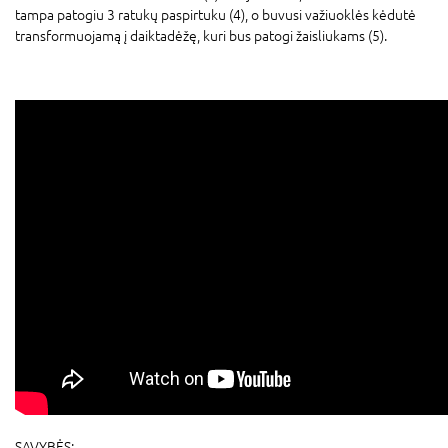
tampa patogiu 3 ratukų paspirtuku (4), o buvusi važiuoklės kėdutė
transformuojamą į daiktadėžę, kuri bus patogi žaisliukams (5).
SAVYBĖS: