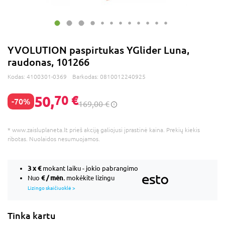
YVOLUTION paspirtukas YGlider Luna,
raudonas, 101266
Kodas:
4100301-0369
Barkodas:
0810012240925
50,
70 €
-70%
169,00 €
* www.zaisluplaneta.lt prieš akciją galiojusi įprastinė kaina. Prekių kiekis
ribotas. Nuolaidos nesumuojamos.
3 x
€
mokant laiku - jokio pabrangimo
€ / mėn.
Nuo
mokėkite lizingu
Lizingo skaičiuoklė >
Tinka kartu