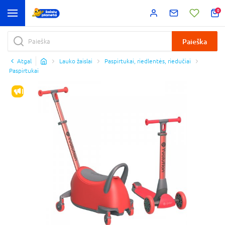
0
Paieška
Atgal
Lauko žaislai
Paspirtukai, riedlentės, riedučiai
Paspirtukai
IŠPARDAVIMAS