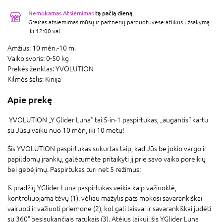
Nemokamas Atsiėmimas
tą pačią dieną.
Greitas atsiėmimas mūsų ir partnerių parduotuvėse atlikus užsakymą
iki 12:00 val.
Amžius:
10 mėn.-10 m.
Vaiko svoris:
0-50 kg
Prekės ženklas:
YVOLUTION
Kilmės šalis:
Kinija
Apie prekę
YVOLUTION „Y Glider Luna“ tai 5-in-1 paspirtukas, „augantis“ kartu
su Jūsų vaiku nuo 10 mėn, iki 10 metų!
Šis YVOLUTION paspirtukas sukurtas taip, kad Jūs be jokio vargo ir
papildomų įrankių, galėtumėte pritaikyti jį prie savo vaiko poreikių
bei gebėjimų. Paspirtukas turi net 5 režimus:
Iš pradžių YGlider Luna paspirtukas veikia kaip važiuoklė,
kontroliuojama tėvų (1), vėliau mažylis pats mokosi savarankiškai
vairuoti ir važiuoti priemone (2), kol gali laisvai ir savarankiškai judėti
su 360° besisukančiais ratukais (3). Atėjus laikui, šis YGlider Luna